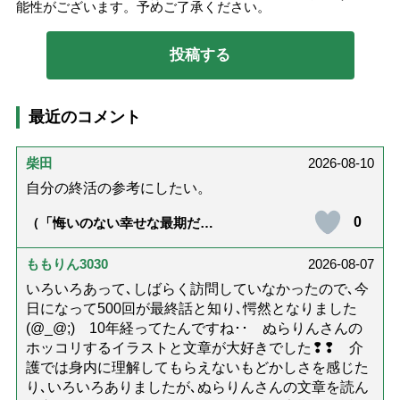
能性がございます。予めご了承ください。
最近のコメント
柴田
2026-08-10
自分の終活の参考にしたい。
0
（「悔いのない幸せな最期だっ
た」女優・杉田かおるさんが振
り返る母の在宅介護と看取り｜
幸せな在宅死のために医師が教
ももりん3030
2026-08-07
える大切な5つのこと）
いろいろあって､しばらく訪問していなかったので､今
日になって500回が最終話と知り､愕然となりました
(@_@;) 10年経ってたんですね･･ ぬらりんさんの
ホッコリするイラストと文章が大好きでした❢❢ 介
護では身内に理解してもらえないもどかしさを感じた
り､いろいろありましたが､ぬらりんさんの文章を読ん