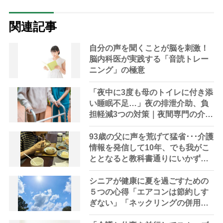
関連記事
自分の声を聞くことが脳を刺激！
脳内科医が実践する「音読トレー
ニング」の極意
「夜中に3度も母のトイレに付き添
い睡眠不足…」夜の排泄介助、負
担軽減3つの対策｜夜間専門の介護
対策やレスパイトケアなどケアマ
ネに相談を
93歳の父に声を荒げて猛省･･･介護
情報を発信して10年、でも我がこ
ととなると教科書通りにいかずに
ため息「感情と理性の狭間で右往
左往する現実」
シニアが健康に夏を過ごすための
５つの心得「エアコンは節約しす
ぎない」「ネックリングの併用で
電気代をお得に」【節約＆家事ア