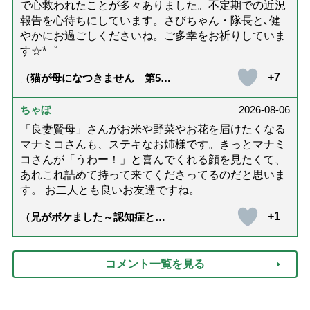
で心救われたことが多々ありました。不定期での近況
報告を心待ちにしています。さびちゃん・隊長と､健
やかにお過ごしくださいね。ご多幸をお祈りしていま
す☆*゜
+7
（猫が母になつきません 第500
話「ありがとう」【最終話】）
ちゃぼ
2026-08-06
「良妻賢母」さんがお米や野菜やお花を届けたくなる
マナミコさんも、ステキなお姉様です。きっとマナミ
コさんが「うわー！」と喜んでくれる顔を見たくて、
あれこれ詰めて持って来てくださってるのだと思いま
す。 お二人とも良いお友達ですね。
+1
（兄がボケました～認知症と介
護と老後と「第84回『特別送
達』が届きました」）
コメント一覧を見る