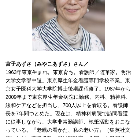
宮子あずさ（みやこあずさ）さん／
1963年東京生まれ。東京育ち。看護師／随筆家。明治
大学文学部中退。東京厚生年金看護専門学校卒業。東
京女子医科大学大学院博士後期課程修了。1987年から
2009年まで東京厚生年金病院に勤務。内科、精神科、
緩和ケアなどを担当し、700人以上を看取る。看護師
長を7年間つとめた。現在は、精神科病院で訪問看護
に従事しながら、大学非常勤講師、執筆活動をおこな
っている。『老親の看かた、私の老い方』（集英社文