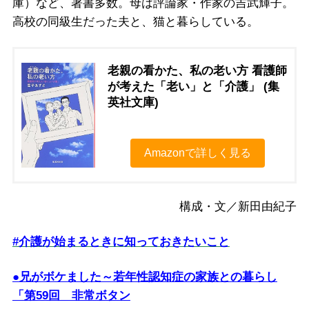
庫）など、著書多数。母は評論家・作家の吉武輝子。
高校の同級生だった夫と、猫と暮らしている。
老親の看かた、私の老い方 看護師
が考えた「老い」と「介護」 (集
英社文庫)
Amazonで詳しく見る
構成・文／新田由紀子
#介護が始まるときに知っておきたいこと
●兄がボケました～若年性認知症の家族との暮らし
「第59回 非常ボタン