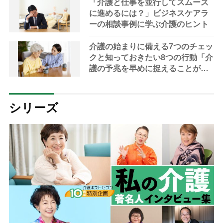
ドバイザー解説】
「介護と仕事を並行してスムーズ
に進めるには？」ビジネスケアラ
ーの相談事例に学ぶ介護のヒント
介護の始まりに備える7つのチェッ
クと知っておきたい8つの行動「介
護の予兆を早めに捉えることが大
切」【介護相談のプロ・川上由里
子さん】
シリーズ