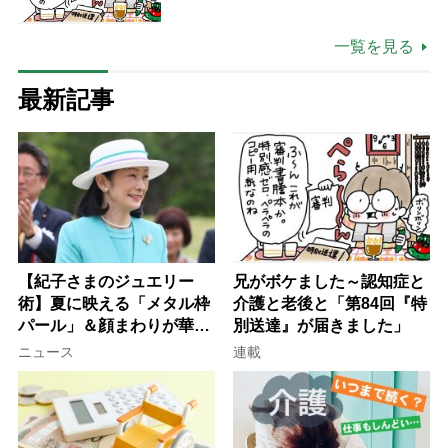
一覧を見る
最新記事
【紀子さまのジュエリー
兄がボケました～認知症と
術】夏に映える「メタル枠
介護と老後と「第84回『特
パール」＆顔まわりが華や
別送達』が届きました」
ぐ「揺れる一粒」の使い分
ニュース
連載
け方