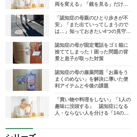
両を変える」「鏡を見る」だけで
も脳は刺激される
「認知症の母親のひとり歩きが不
安」「また出ていってしまうので
は…」知っておきたい4つの見守り
方法やサービスを専門家が解説
認知症の母が固定電話をゴミ箱に
捨ててしまった！困った問題の背
景と息子が取った対策
認知症の母の服薬問題「お薬をう
まくのめない」を解決に導いた便
利アイテムと今後の課題
「買い物や料理をしない」「1人の
趣味に没頭する」 認知症になる
人・ならない人を分ける「14のNG
習慣」を医師が指摘