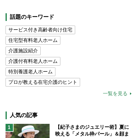
話題のキーワード
サービス付き高齢者向け住宅
住宅型有料老人ホーム
介護施設紹介
介護付有料老人ホーム
特別養護老人ホーム
プロが教える在宅介護のヒント
公的介護保険制度
介護食
一覧を見る
高木ブー
ケアマネジャー
猫が母になつきません
人気の記事
息子の遠距離介護サバイバル術
【紀子さまのジュエリー術】夏に
1
映える「メタル枠パール」＆顔ま
兄がボケました
便利なサービス