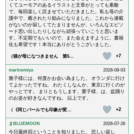
くてユーモアのあるイラストと文章がとっても素敵
で、毎回楽しく読ませていただきました。私も母の介
護中で、癒されたり励みになりました。これから連載
がないのが寂しくてたまりませんが、いろんなエピソ
ード思い出したりしながら頑張っていこうと思いま
す。不定期でもいいので、また会えますように。書籍
化も希望です！本当にありがとうございました。
+7
（猫が母になつきません 第500
話「ありがとう」【最終話】）
marinomiya
2026-08-03
雅子様には、何度かお会い為ました。 オランダに行け
てよかったですね。 わたくしなんか、東京に行くのが
やっとです。 まりともうします。愛子様、は、盆踊り
のお姿が好きなんですね。 以上です。
+2
（《同じパールでも印象が変
化》皇后雅子さまに学ぶ「大人
の夏ネックレス」上品＆涼しげ
に見せる4つの法則）
まBLUEMOON
2026-07-26
今日最終回ということを知りました。 悲しい寂し