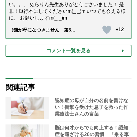
い。。、 ぬらりん先生ありがとうございました！ 是
非！単行本にしてくださいm(_ _)m いつでも会える様
に。 お願いしますm(_ _)m
+12
（猫が母になつきません 第500
話「ありがとう」【最終話】）
コメント一覧を見る
関連記事
認知症の母が自分の名前を書けな
い！衝撃を受けた息子を救った作
業療法士さんの言葉
脳は何才からでも向上する！認知
症を遠ざける26の習慣 「乗る車