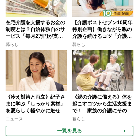
在宅介護を支援するお金の
【介護ポストセブン10周年
制度とは？自治体独自のサ
特別企画】働きながら親の
ービス「毎月2万円が支給
介護を続けるコツ「介護は
される」ケースも【FP解
10年以上続くことも…3つ
暮らし
暮らし
説】
のフェーズに分けて考えて
みよう」【社会福祉士解
説】
《冷え対策と両立》紀子さ
《親の介護に備える》体を
まに学ぶ「しっかり素材」
起こすコツから生活支援ま
を夏らしく軽やかに魅せる
で！ 家族の介護にそのま
3つの着こなし法則
ま活かせる2つの資格
ニュース
暮らし
一覧を見る