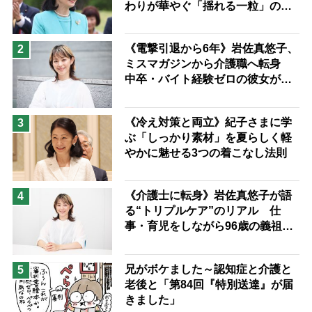
わりが華やぐ「揺れる一粒」の使
予防法
い分け方
《電撃引退から6年》岩佐真悠子、
2
ミスマガジンから介護職へ転身
中卒・バイト経験ゼロの彼女が見
つけた“居場所”「社会の役に立ち
ながら自分らしくいられる」
《冷え対策と両立》紀子さまに学
3
ぶ「しっかり素材」を夏らしく軽
やかに魅せる3つの着こなし法則
《介護士に転身》岩佐真悠子が語
4
る“トリプルケア”のリアル 仕
事・育児をしながら96歳の義祖母
と同居して介護 プロだから言え
る「家での介護は“雑”でも気にし
兄がボケました～認知症と介護と
5
ない」
老後と「第84回『特別送達』が届
きました」