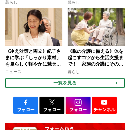
される」ケースも【FP解
10年以上続くことも…3つ
暮らし
暮らし
説】
のフェーズに分けて考えて
みよう」【社会福祉士解
説】
《冷え対策と両立》紀子さ
《親の介護に備える》体を
まに学ぶ「しっかり素材」
起こすコツから生活支援ま
を夏らしく軽やかに魅せる
で！ 家族の介護にそのま
3つの着こなし法則
ま活かせる2つの資格
ニュース
暮らし
一覧を見る
フォロー
フォロー
フォロー
チャンネル