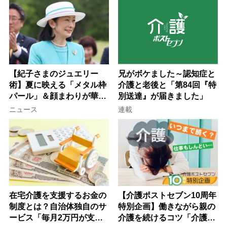
【紀子さまのジュエリー
兄がボケました～認知症と
術】夏に映える「メタル枠
介護と老後と「第84回『特
パール」＆顔まわりが華や
別送達』が届きました」
ぐ「揺れる一粒」の使い分
ニュース
連載
け方
在宅介護を支援するお金の
【介護ポストセブン10周年
制度とは？自治体独自のサ
特別企画】働きながら親の
ービス「毎月2万円が支給
介護を続けるコツ「介護は