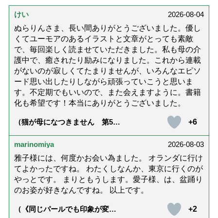
けい
2026-08-04
ぬらりんさま、長い間ありがとうございました。優し
くてユーモアのあるイラストと文章がとっても素敵
で、毎回楽しく読ませていただきました。私も母の介
護中で、癒されたり励みになりました。これから連載
がないのが寂しくてたまりませんが、いろんなエピソ
ード思い出したりしながら頑張っていこうと思いま
す。不定期でもいいので、また会えますように。書籍
化も希望です！本当にありがとうございました。
+6
（猫が母になつきません 第500
話「ありがとう」【最終話】）
marinomiya
2026-08-03
雅子様には、何度かお会い為ました。 オランダに行け
てよかったですね。 わたくしなんか、東京に行くのが
やっとです。 まりともうします。愛子様、は、盆踊り
のお姿が好きなんですね。 以上です。
+2
（《同じパールでも印象が変
化》皇后雅子さまに学ぶ「大人