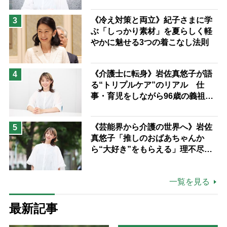
つけた“居場所”「社会の役に立ち
ながら自分らしくいられる」
《冷え対策と両立》紀子さまに学
3
ぶ「しっかり素材」を夏らしく軽
やかに魅せる3つの着こなし法則
《介護士に転身》岩佐真悠子が語
4
る“トリプルケア”のリアル 仕
事・育児をしながら96歳の義祖母
と同居して介護 プロだから言え
る「家での介護は“雑”でも気にし
《芸能界から介護の世界へ》岩佐
5
ない」
真悠子「推しのおばあちゃんか
ら“大好き”をもらえる」理不尽さ
も吹き飛ぶ“やりがい”、介護の現
場は「愛おしい」
一覧を見る
最新記事