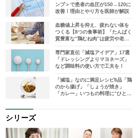
ンプ＞で患者の血圧が150→120に
改善！理由とやり方を医師が解説
血糖値上昇を抑え、疲れない体を
つくる【8つの食事術】「たんぱく
質豊富な“鶏むね肉”は疲労や老化
を避ける“ミラクルフード」
専門家直伝「減塩アイデア」17選
「ドレッシングよりマヨネーズ」
など調味料の使い方で工夫を！
「減塩」なのに満足レシピ6品「鶏
のから揚げ」「しょうが焼き」
「カレー」いつもの料理に“ひと工
夫”するだけ
シリーズ