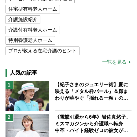
住宅型有料老人ホーム
介護施設紹介
介護付有料老人ホーム
特別養護老人ホーム
プロが教える在宅介護のヒント
公的介護保険制度
介護食
一覧を見る
高木ブー
ケアマネジャー
人気の記事
猫が母になつきません
【紀子さまのジュエリー術】夏に
1
映える「メタル枠パール」＆顔ま
息子の遠距離介護サバイバル術
わりが華やぐ「揺れる一粒」の使
兄がボケました
便利なサービス
い分け方
予防法
《電撃引退から6年》岩佐真悠子、
2
ミスマガジンから介護職へ転身
中卒・バイト経験ゼロの彼女が見