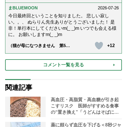
の夏ネックレス」上品＆涼しげ
に見せる4つの法則）
まBLUEMOON
2026-07-26
今日最終回ということを知りました。 悲しい寂し
い。。、 ぬらりん先生ありがとうございました！ 是
非！単行本にしてくださいm(_ _)m いつでも会える様
に。 お願いしますm(_ _)m
+12
（猫が母になつきません 第500
話「ありがとう」【最終話】）
コメント一覧を見る
関連記事
高血圧・高脂質・高血糖が引き起
こすリスク 医師がすすめる食事
の“置き換え”「うどんはそばに」
「肉は鶏肉を」「砂糖よりはちみ
つ」
薬に頼らず血圧を下げる＜8秒ジャ