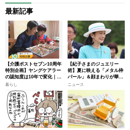
最新記事
【介護ポストセブン10周年
【紀子さまのジュエリー
特別企画】ヤングケアラー
術】夏に映える「メタル枠
の認知度は10年で変化｜流
パール」＆顔まわりが華や
行語大賞にノミネート、法
ぐ「揺れる一粒」の使い分
暮らし
ニュース
律にも明記されたが果たし
け方
て現在は？