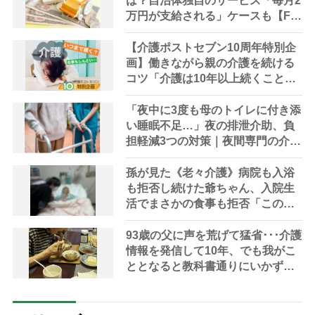
は？自治体独自のサービス「毎月2
万円が支給される」ケースも【FP
解説】
【介護ポストセブン10周年特別企
画】働きながら親の介護を続ける
コツ「介護は10年以上続くこと
も…3つのフェーズに分けて考えて
みよう」【社会福祉士解説】
「夜中に3度も母のトイレに付き添
い睡眠不足…」夜の排泄介助、負
担軽減3つの対策｜夜間専門の介護
対策やレスパイトケアなどケアマ
ネに相談を
孫が見た《老々介護》病院も入浴
も拒否し続けた爺ちゃん、入院生
活でまさかの食事も拒否「この先
どうなる？」
93歳の父に声を荒げて猛省･･･介護
情報を発信して10年、でも我がこ
ととなると教科書通りにいかずに
ため息「感情と理性の狭間で右往
左往する現実」