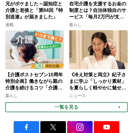
兄がボケました～認知症と
在宅介護を支援するお金の
介護と老後と「第84回『特
制度とは？自治体独自のサ
別送達』が届きました」
ービス「毎月2万円が支給
される」ケースも【FP解
連載
暮らし
説】
【介護ポストセブン10周年
《冷え対策と両立》紀子さ
特別企画】働きながら親の
まに学ぶ「しっかり素材」
介護を続けるコツ「介護は
を夏らしく軽やかに魅せる
10年以上続くことも…3つ
3つの着こなし法則
暮らし
ニュース
のフェーズに分けて考えて
一覧を見る
みよう」【社会福祉士解
説】