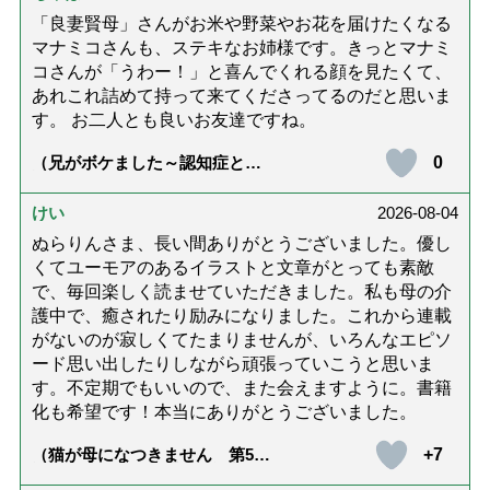
「良妻賢母」さんがお米や野菜やお花を届けたくなる
マナミコさんも、ステキなお姉様です。きっとマナミ
コさんが「うわー！」と喜んでくれる顔を見たくて、
あれこれ詰めて持って来てくださってるのだと思いま
す。 お二人とも良いお友達ですね。
0
（兄がボケました～認知症と介
護と老後と「第84回『特別送
達』が届きました」）
けい
2026-08-04
ぬらりんさま、長い間ありがとうございました。優し
くてユーモアのあるイラストと文章がとっても素敵
で、毎回楽しく読ませていただきました。私も母の介
護中で、癒されたり励みになりました。これから連載
がないのが寂しくてたまりませんが、いろんなエピソ
ード思い出したりしながら頑張っていこうと思いま
す。不定期でもいいので、また会えますように。書籍
化も希望です！本当にありがとうございました。
+7
（猫が母になつきません 第500
話「ありがとう」【最終話】）