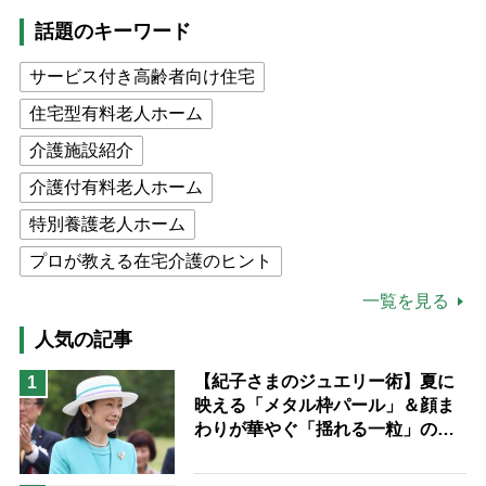
話題のキーワード
サービス付き高齢者向け住宅
住宅型有料老人ホーム
介護施設紹介
介護付有料老人ホーム
特別養護老人ホーム
プロが教える在宅介護のヒント
公的介護保険制度
介護食
一覧を見る
高木ブー
ケアマネジャー
人気の記事
猫が母になつきません
【紀子さまのジュエリー術】夏に
1
映える「メタル枠パール」＆顔ま
息子の遠距離介護サバイバル術
わりが華やぐ「揺れる一粒」の使
兄がボケました
便利なサービス
い分け方
予防法