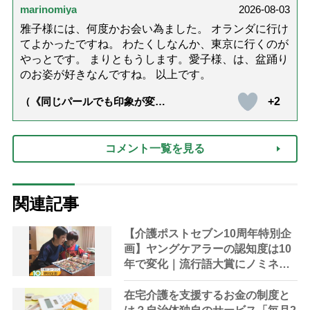
marinomiya
2026-08-03
雅子様には、何度かお会い為ました。 オランダに行け
てよかったですね。 わたくしなんか、東京に行くのが
やっとです。 まりともうします。愛子様、は、盆踊り
のお姿が好きなんですね。 以上です。
+2
（《同じパールでも印象が変
化》皇后雅子さまに学ぶ「大人
の夏ネックレス」上品＆涼しげ
に見せる4つの法則）
コメント一覧を見る
関連記事
【介護ポストセブン10周年特別企
画】ヤングケアラーの認知度は10
年で変化｜流行語大賞にノミネー
ト、法律にも明記されたが果たし
て現在は？
在宅介護を支援するお金の制度と