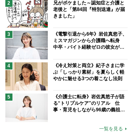
兄がボケました～認知症と介護と
2
老後と「第84回『特別送達』が届
きました」
《電撃引退から6年》岩佐真悠子、
3
ミスマガジンから介護職へ転身
中卒・バイト経験ゼロの彼女が見
つけた“居場所”「社会の役に立ち
ながら自分らしくいられる」
《冷え対策と両立》紀子さまに学
4
ぶ「しっかり素材」を夏らしく軽
やかに魅せる3つの着こなし法則
《介護士に転身》岩佐真悠子が語
5
る“トリプルケア”のリアル 仕
事・育児をしながら96歳の義祖母
と同居して介護 プロだから言え
る「家での介護は“雑”でも気にし
一覧を見る
ない」