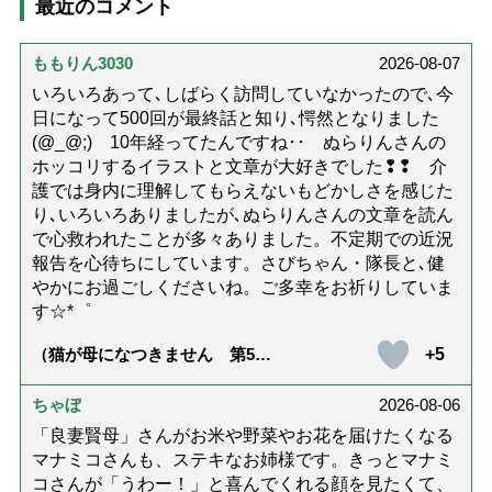
最近のコメント
ももりん3030
2026-08-07
いろいろあって､しばらく訪問していなかったので､今
日になって500回が最終話と知り､愕然となりました
(@_@;) 10年経ってたんですね･･ ぬらりんさんの
ホッコリするイラストと文章が大好きでした❢❢ 介
護では身内に理解してもらえないもどかしさを感じた
り､いろいろありましたが､ぬらりんさんの文章を読ん
で心救われたことが多々ありました。不定期での近況
報告を心待ちにしています。さびちゃん・隊長と､健
やかにお過ごしくださいね。ご多幸をお祈りしていま
す☆*゜
+5
（猫が母になつきません 第500
話「ありがとう」【最終話】）
ちゃぼ
2026-08-06
「良妻賢母」さんがお米や野菜やお花を届けたくなる
マナミコさんも、ステキなお姉様です。きっとマナミ
コさんが「うわー！」と喜んでくれる顔を見たくて、