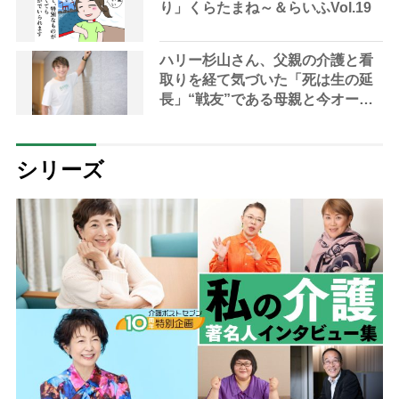
り」くらたまね～＆らいふVol.19
ハリー杉山さん、父親の介護と看
取りを経て気づいた「死は生の延
長」“戦友”である母親と今オープ
ンに語る「終活」
シリーズ