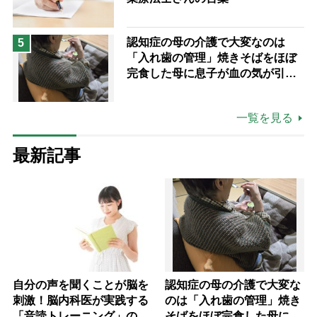
認知症の母の介護で大変なのは
5
「入れ歯の管理」焼きそばをほぼ
完食した母に息子が血の気が引い
た理由
一覧を見る
最新記事
自分の声を聞くことが脳を
認知症の母の介護で大変な
刺激！脳内科医が実践する
のは「入れ歯の管理」焼き
「音読トレーニング」の極
そばをほぼ完食した母に息