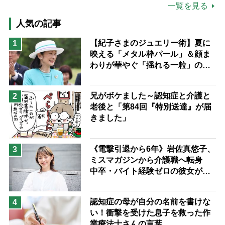
公的介護保険制度
介護食
一覧を見る
高木ブー
ケアマネジャー
人気の記事
猫が母になつきません
【紀子さまのジュエリー術】夏に
1
映える「メタル枠パール」＆顔ま
息子の遠距離介護サバイバル術
わりが華やぐ「揺れる一粒」の使
兄がボケました
便利なサービス
い分け方
予防法
兄がボケました～認知症と介護と
2
老後と「第84回『特別送達』が届
きました」
《電撃引退から6年》岩佐真悠子、
3
ミスマガジンから介護職へ転身
中卒・バイト経験ゼロの彼女が見
つけた“居場所”「社会の役に立ち
ながら自分らしくいられる」
認知症の母が自分の名前を書けな
4
い！衝撃を受けた息子を救った作
業療法士さんの言葉