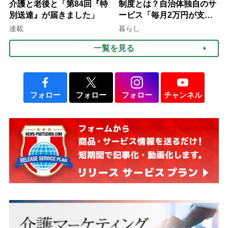
介護と老後と「第84回『特
制度とは？自治体独自のサ
別送達』が届きました」
ービス「毎月2万円が支給
される」ケースも【FP解
連載
暮らし
説】
一覧を見る
フォロー
フォロー
フォロー
チャンネル