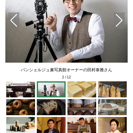
いる
パンシェルジュ兼写真館オーナーの田村泰雅さん
2
/
12