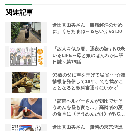
関連記事
倉田真由美さん「腰痛解消のため
に」くらたまね～＆らいふVol.20
「故人を偲ぶ夏、通夜の話」NO老
いるLIFE～母と娘のほんわか口福
日誌～第79話
93歳の父に声を荒げて猛省･･･介護
情報を発信して10年、でも我がこ
ととなると教科書通りにいかずに
ため息「感情と理性の狭間で右往
左往する現実」
「訪問ヘルパーさんが朝ゆでたそ
うめんを昼も夜も…」高齢者の夏
の食卓に《そうめんだけ》がNGな
理由とは？【管理栄養士が解説】
倉田真由美さん「無料の東京湾巡