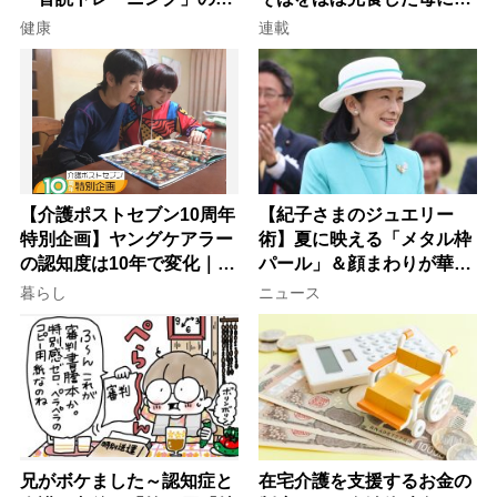
意
子が血の気が引いた理由
健康
連載
【介護ポストセブン10周年
【紀子さまのジュエリー
特別企画】ヤングケアラー
術】夏に映える「メタル枠
の認知度は10年で変化｜流
パール」＆顔まわりが華や
行語大賞にノミネート、法
ぐ「揺れる一粒」の使い分
暮らし
ニュース
律にも明記されたが果たし
け方
て現在は？
兄がボケました～認知症と
在宅介護を支援するお金の