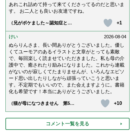
あれこれ詰めて持って来てくださってるのだと思いま
す。 お二人とも良いお友達ですね。
+1
（兄がボケました～認知症と介
護と老後と「第84回『特別送
達』が届きました」）
けい
2026-08-04
ぬらりんさま、長い間ありがとうございました。優し
くてユーモアのあるイラストと文章がとっても素敵
で、毎回楽しく読ませていただきました。私も母の介
護中で、癒されたり励みになりました。これから連載
がないのが寂しくてたまりませんが、いろんなエピソ
ード思い出したりしながら頑張っていこうと思いま
す。不定期でもいいので、また会えますように。書籍
化も希望です！本当にありがとうございました。
+10
（猫が母になつきません 第500
話「ありがとう」【最終話】）
コメント一覧を見る