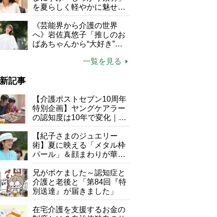
を夏らしく軽やかに魅せる
3つの着こなし法則
《芸能界から介護の世界
へ》岩佐真悠子「推しのお
ばあちゃんから“大好き”を
もらえる」理不尽さも吹き
一覧を見る
飛ぶ“やりがい”、介護の現
場は「愛おしい」
新記事
【介護ポストセブン10周年
特別企画】ヤングケアラー
の認知度は10年で変化｜流
行語大賞にノミネート、法
律にも明記されたが果たし
【紀子さまのジュエリー
て現在は？
術】夏に映える「メタル枠
パール」＆顔まわりが華や
ぐ「揺れる一粒」の使い分
け方
兄がボケました～認知症と
介護と老後と「第84回『特
別送達』が届きました」
在宅介護を支援するお金の