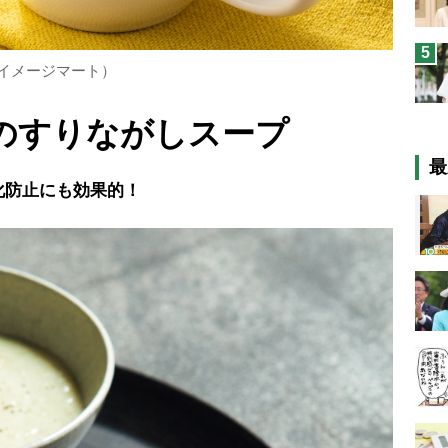
5
イメージマート）
ものすりながしスープ
最
化防止にも効果的！