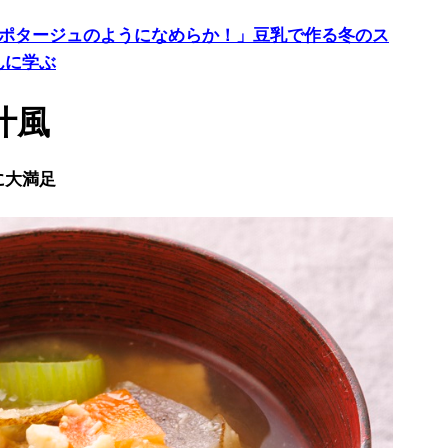
でポタージュのようになめらか！」豆乳で作る冬のス
んに学ぶ
汁風
に大満足