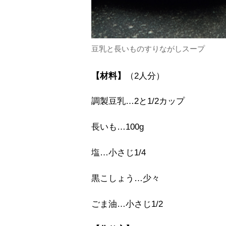
豆乳と長いものすりながしスープ
【材料】
（2人分）
調製豆乳…2と1/2カップ
長いも…100g
塩…小さじ1/4
黒こしょう…少々
ごま油…小さじ1/2