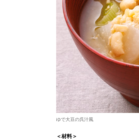
ゆで大豆の呉汁風
＜材料＞