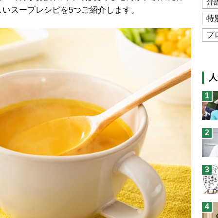
介
しいスープレシピを5つご紹介します。
特
プ
公
高
人
猫
1
息
兄
2
予
3
4