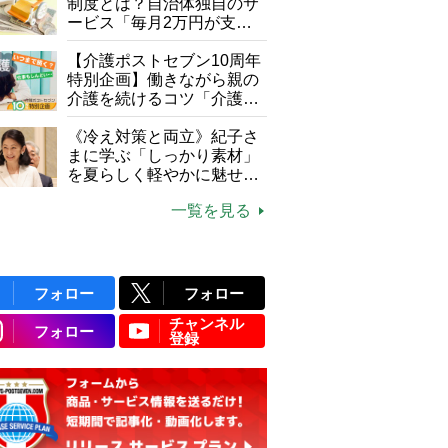
制度とは？自治体独自のサ
ービス「毎月2万円が支給
される」ケースも【FP解
説】
【介護ポストセブン10周年
特別企画】働きながら親の
介護を続けるコツ「介護は
10年以上続くことも…3つ
のフェーズに分けて考えて
《冷え対策と両立》紀子さ
みよう」【社会福祉士解
まに学ぶ「しっかり素材」
説】
を夏らしく軽やかに魅せる
3つの着こなし法則
一覧を見る
フォロー
フォロー
チャンネル
フォロー
登録