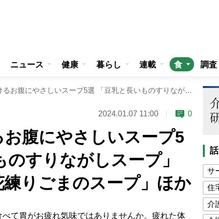
ニュース
健康
暮らし
連載
食
調査
疲れた胃を助けるお腹にやさしいスープ5選 「豆乳と長いものすりながしスープ」「里いもと菜の花練りごまのスープ」ほか
2024.01.07 11:00
0
るお腹にやさしいスープ5
話
ものすりながしスープ」
サ
花練りごまのスープ」ほか
住
介
べて胃がお疲れ気味ではありませんか。疲れた体