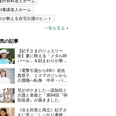
護付有料老人ホーム
別養護老人ホーム
ロが教える在宅介護のヒント
的介護保険制度
介護食
一覧を見る
木ブー
ケアマネジャー
気の記事
が母になつきません
【紀子さまのジュエリー
子の遠距離介護サバイバル術
術】夏に映える「メタル枠
パール」＆顔まわりが華や
がボケました
便利なサービス
ぐ「揺れる一粒」の使い分
け方
《電撃引退から6年》岩佐
防法
真悠子、ミスマガジンから
介護職へ転身 中卒・バイ
ト経験ゼロの彼女が見つけ
た“居場所”「社会の役に立
兄がボケました～認知症と
ちながら自分らしくいられ
介護と老後と「第84回『特
る」
別送達』が届きました」
《冷え対策と両立》紀子さ
まに学ぶ「しっかり素材」