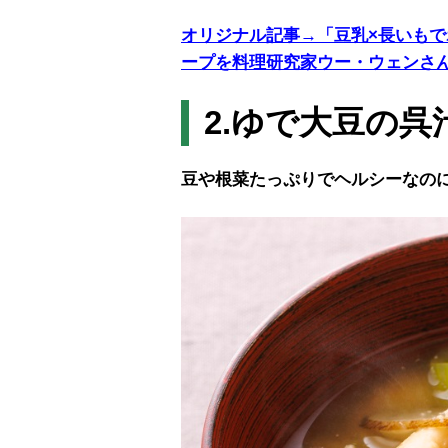
オリジナル記事→「豆乳×長いも
ープを料理研究家ウー・ウェンさ
2.ゆで大豆の呉
豆や根菜たっぷりでヘルシーなの