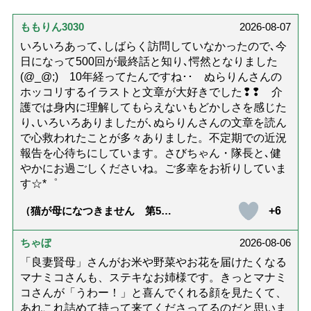
ももりん3030
2026-08-07
いろいろあって､しばらく訪問していなかったので､今
日になって500回が最終話と知り､愕然となりました
(@_@;) 10年経ってたんですね･･ ぬらりんさんの
ホッコリするイラストと文章が大好きでした❢❢ 介
護では身内に理解してもらえないもどかしさを感じた
り､いろいろありましたが､ぬらりんさんの文章を読ん
で心救われたことが多々ありました。不定期での近況
報告を心待ちにしています。さびちゃん・隊長と､健
やかにお過ごしくださいね。ご多幸をお祈りしていま
す☆*゜
+6
（猫が母になつきません 第500
話「ありがとう」【最終話】）
ちゃぼ
2026-08-06
「良妻賢母」さんがお米や野菜やお花を届けたくなる
マナミコさんも、ステキなお姉様です。きっとマナミ
コさんが「うわー！」と喜んでくれる顔を見たくて、
あれこれ詰めて持って来てくださってるのだと思いま