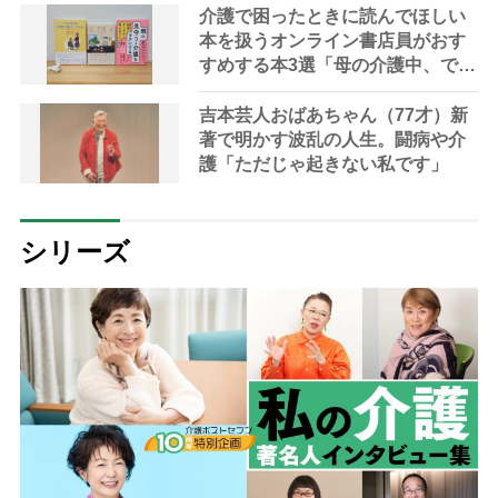
介護で困ったときに読んでほしい
本を扱うオンライン書店員がおす
すめする本3選「母の介護中、でき
ないことが増えても解決策を見つ
けていた」
吉本芸人おばあちゃん（77才）新
著で明かす波乱の人生。闘病や介
護「ただじゃ起きない私です」
シリーズ