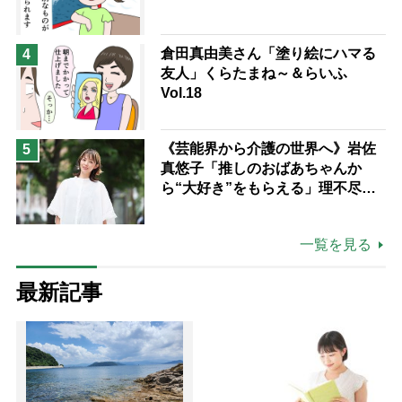
倉田真由美さん「塗り絵にハマる
4
友人」くらたまね～＆らいふ
Vol.18
《芸能界から介護の世界へ》岩佐
5
真悠子「推しのおばあちゃんか
ら“大好き”をもらえる」理不尽さ
も吹き飛ぶ“やりがい”、介護の現
場は「愛おしい」
一覧を見る
最新記事