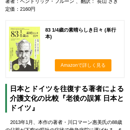
著者：ヘンドリック・フルーン 、翻訳： 長山 さき
定価：2160円
83 1/4歳の素晴らしき日々 (単行
本)
Amazonで詳しく見る
日本とドイツを往復する著者による
介護文化の比較『老後の誤算 日本と
ドイツ』
2013年1月、本作の著者・川口マーン惠美氏の88歳