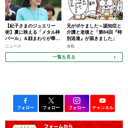
【紀子さまのジュエリー
兄がボケました～認知症と
術】夏に映える「メタル枠
介護と老後と「第84回『特
パール」＆顔まわりが華や
別送達』が届きました」
ぐ「揺れる一粒」の使い分
ニュース
連載
け方
一覧を見る
フォロー
フォロー
フォロー
チャンネル