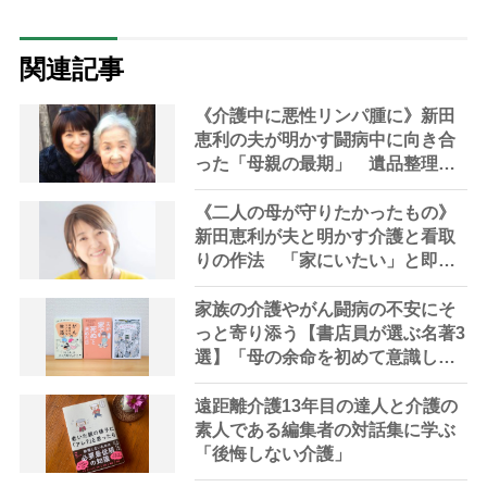
関連記事
《介護中に悪性リンパ腫に》新田
恵利の夫が明かす闘病中に向き合
った「母親の最期」 遺品整理で
苦戦した400着の着物と毛皮の“意
外な行方”
《二人の母が守りたかったもの》
新田恵利が夫と明かす介護と看取
りの作法 「家にいたい」と即答
した実母と「赤坂を離れたくな
い」元銀座のクラブオーナーの義
家族の介護やがん闘病の不安にそ
母
っと寄り添う【書店員が選ぶ名著3
選】「母の余命を初めて意識した
瞬間のこと」
遠距離介護13年目の達人と介護の
素人である編集者の対話集に学ぶ
「後悔しない介護」