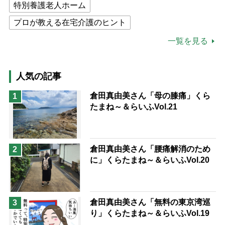
特別養護老人ホーム
プロが教える在宅介護のヒント
公的介護保険制度
介護食
一覧を見る
高木ブー
ケアマネジャー
猫が母になつきません
人気の記事
息子の遠距離介護サバイバル術
倉田真由美さん「母の膝痛」くら
1
たまね～＆らいふVol.21
兄がボケました
便利なサービス
予防法
倉田真由美さん「腰痛解消のため
2
に」くらたまね～＆らいふVol.20
倉田真由美さん「無料の東京湾巡
3
り」くらたまね～＆らいふVol.19