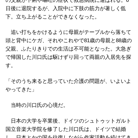
の父親が下痢や嘔吐の症状で救急病院に運ばれる。6
日後に退院するが、入院中に下肢の筋力が著しく低
下。立ち上がることができなくなった。
追い打ちをかけるように母親がテーブルから落ちて
頭と背中にケガ、それやこれやで81歳の母親と88歳の
父親、ふたりきりでの生活は不可能となった。大急ぎ
で帰国した川口氏は駆けずり回って両親の入居先を探
す。
「そのうち来ると思っていた介護の問題が、いよいよ
やってきた」
当時の川口氏の心境だ。
日本の大学を卒業後、ドイツのシュトゥットガルト
国立音楽大学院を修了した川口氏は、ドイツで結婚
し、日本とかの国を往復しながら作家活動を続けてき