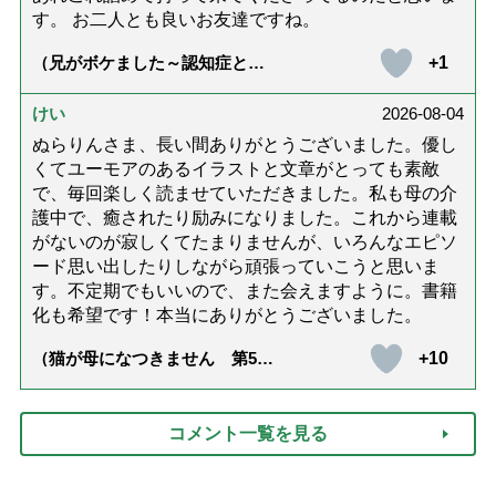
す。 お二人とも良いお友達ですね。
+1
（兄がボケました～認知症と介
護と老後と「第84回『特別送
達』が届きました」）
けい
2026-08-04
ぬらりんさま、長い間ありがとうございました。優し
くてユーモアのあるイラストと文章がとっても素敵
で、毎回楽しく読ませていただきました。私も母の介
護中で、癒されたり励みになりました。これから連載
がないのが寂しくてたまりませんが、いろんなエピソ
ード思い出したりしながら頑張っていこうと思いま
す。不定期でもいいので、また会えますように。書籍
化も希望です！本当にありがとうございました。
+10
（猫が母になつきません 第500
話「ありがとう」【最終話】）
コメント一覧を見る