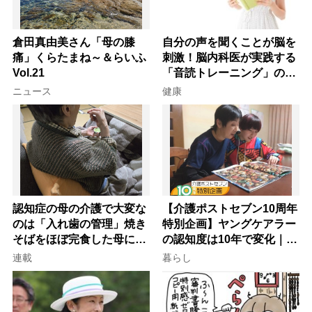
倉田真由美さん「母の膝
自分の声を聞くことが脳を
痛」くらたまね～＆らいふ
刺激！脳内科医が実践する
Vol.21
「音読トレーニング」の極
意
ニュース
健康
認知症の母の介護で大変な
【介護ポストセブン10周年
のは「入れ歯の管理」焼き
特別企画】ヤングケアラー
そばをほぼ完食した母に息
の認知度は10年で変化｜流
子が血の気が引いた理由
行語大賞にノミネート、法
連載
暮らし
律にも明記されたが果たし
て現在は？