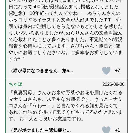
いろいろあって､しばらく訪問していなかったので､今
日になって500回が最終話と知り､愕然となりました
(@_@;) 10年経ってたんですね･･ ぬらりんさんの
ホッコリするイラストと文章が大好きでした❢❢ 介
護では身内に理解してもらえないもどかしさを感じた
り､いろいろありましたが､ぬらりんさんの文章を読ん
で心救われたことが多々ありました。不定期での近況
報告を心待ちにしています。さびちゃん・隊長と､健
やかにお過ごしくださいね。ご多幸をお祈りしていま
す☆*゜
+7
（猫が母になつきません 第500
話「ありがとう」【最終話】）
ちゃぼ
2026-08-06
「良妻賢母」さんがお米や野菜やお花を届けたくなる
マナミコさんも、ステキなお姉様です。きっとマナミ
コさんが「うわー！」と喜んでくれる顔を見たくて、
あれこれ詰めて持って来てくださってるのだと思いま
す。 お二人とも良いお友達ですね。
+1
（兄がボケました～認知症と介