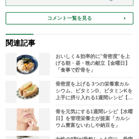
護と老後と「第84回『特別送
達』が届きました」）
コメント一覧を見る
関連記事
おいしく＆効率的に”骨密度”を上
げる朝・昼・晩の献立【金曜日】
「食事で貯骨を」
骨密度を上げる 3つの栄養素カル
シウム、ビタミンD、ビタミンKを
上手に摂り入れる1週間レシピ【木
曜日】
骨を元気にする1週間レシピ【水曜
日】を管理栄養士が提案「カルシ
ウム豊富ないわしや納豆を」