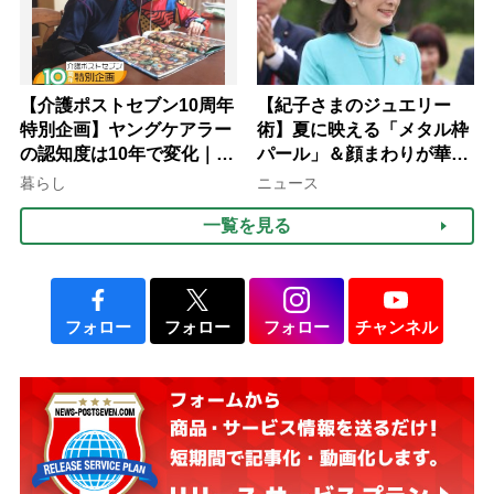
【介護ポストセブン10周年
【紀子さまのジュエリー
特別企画】ヤングケアラー
術】夏に映える「メタル枠
の認知度は10年で変化｜流
パール」＆顔まわりが華や
行語大賞にノミネート、法
ぐ「揺れる一粒」の使い分
暮らし
ニュース
律にも明記されたが果たし
け方
一覧を見る
て現在は？
フォロー
フォロー
フォロー
チャンネル