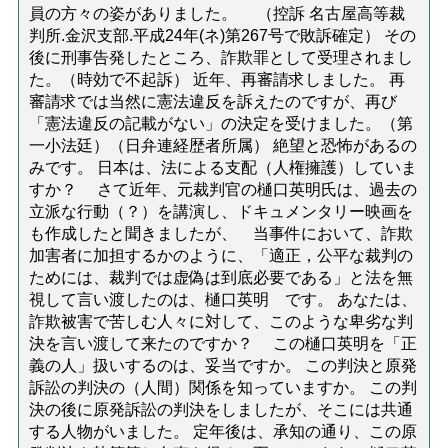
員の方々の姿がありました。 （控訴 名古屋高等裁
判所.金沢支部.平成24年(ネ)第267号で敗訴確定） その
後に刑事告発したところ、詐欺罪として受理されまし
た。（時効で不起訴） 近年、再審請求しました。 再
審請求では当然に憲法違反を訴えたのですが、再び
「憲法違反の記載がない」の決定を受けました。（第
一小法廷）（日弁連経歴者所属） 絶望と恐怖があるの
みです。 日本は、法による支配（人権擁護）していま
すか？ さて近年、元裁判官の樋口英明氏は、過去の
立派な行動（？）を講演し、ドキュメンタリー映画を
も作成したと聞きましたが、 当事件において、詐欺
加害者に加担するかのように、「適正，公平な裁判の
ためには、裁判では虚偽は到底必要である」と法を無
視して言い渡したのは、樋口英明 です。 あなたは、
詐欺被害で苦しむ人々に対して、このような卑劣な判
決を言い渡して来たのですか？ この樋口英明を「正
義の人」扱いするのは、妥当ですか。 この判決と原発
訴訟の判決の（人間）関係を知っていますか。 この判
決の後に原発訴訟の判決をしましたが、そこには共通
する人物がいました。 定年後は、承知の通り、この原