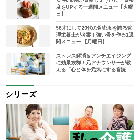
女性の8割が骨粗しょう症に 骨密
度をUPする一週間メニュー【火曜
日】
56才にして20代の骨密度を誇る管
理栄養士が考案！強い骨を作る1週
間メニュー 【月曜日】
ストレス解消＆アンチエイジング
に効果抜群！元アナウンサーが教
える「心と体を元気にする音読の
習慣」
シリーズ