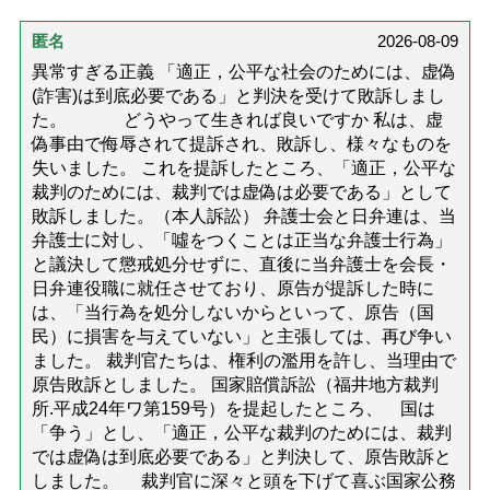
匿名
2026-08-09
異常すぎる正義 「適正，公平な社会のためには、虚偽
(詐害)は到底必要である」と判決を受けて敗訴しまし
た。 どうやって生きれば良いですか 私は、虚
偽事由で侮辱されて提訴され、敗訴し、様々なものを
失いました。 これを提訴したところ、「適正，公平な
裁判のためには、裁判では虚偽は必要である」として
敗訴しました。（本人訴訟） 弁護士会と日弁連は、当
弁護士に対し、「噓をつくことは正当な弁護士行為」
と議決して懲戒処分せずに、直後に当弁護士を会長・
日弁連役職に就任させており、原告が提訴した時に
は、「当行為を処分しないからといって、原告（国
民）に損害を与えていない」と主張しては、再び争い
ました。 裁判官たちは、権利の濫用を許し、当理由で
原告敗訴としました。 国家賠償訴訟（福井地方裁判
所.平成24年ワ第159号）を提起したところ、 国は
「争う」とし、「適正，公平な裁判のためには、裁判
では虚偽は到底必要である」と判決して、原告敗訴と
しました。 裁判官に深々と頭を下げて喜ぶ国家公務