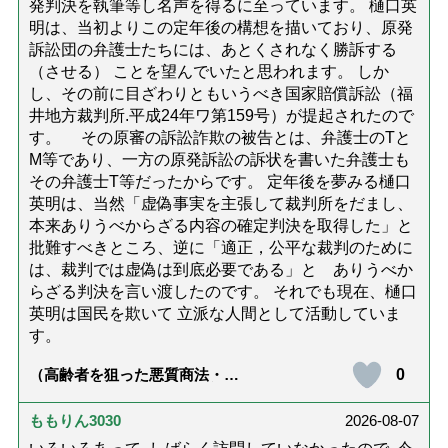
発判決を執筆等し名声を得るに至っています。 樋口英
明は、当初よりこの定年後の構想を描いており、原発
訴訟団の弁護士たちには、あとくされなく勝訴する
（させる） ことを望んでいたと思われます。 しか
し、その前に目ざわりともいうべき国家賠償訴訟（福
井地方裁判所.平成24年ワ第159号）が提起されたので
す。 その原審の訴訟詐欺の被告とは、弁護士のTと
M等であり、一方の原発訴訟の訴状を書いた弁護士も
その弁護士T等だったからです。 定年後を夢みる樋口
英明は、当然「虚偽事実を主張して裁判所をだまし、
本来ありうべからざる内容の確定判決を取得した」と
批難すべきところ、逆に「適正，公平な裁判のために
は、裁判では虚偽は到底必要である」と ありうべか
らざる判決を言い渡したのです。 それでも現在、樋口
英明は国民を欺いて 立派な人間として活動していま
す。
0
（高齢者を狙った悪質商法・訪
問詐欺の種類と実例9選｜騙され
ないための4つの対策「騙されや
すい人の特徴は？」【社会福祉
ももりん3030
2026-08-07
士解説】）