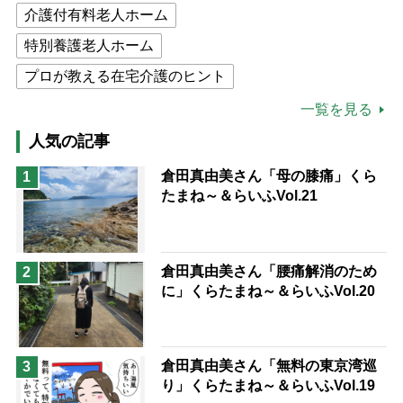
介護付有料老人ホーム
特別養護老人ホーム
プロが教える在宅介護のヒント
公的介護保険制度
介護食
一覧を見る
高木ブー
ケアマネジャー
人気の記事
猫が母になつきません
倉田真由美さん「母の膝痛」くら
1
たまね～＆らいふVol.21
息子の遠距離介護サバイバル術
兄がボケました
便利なサービス
予防法
倉田真由美さん「腰痛解消のため
2
に」くらたまね～＆らいふVol.20
倉田真由美さん「無料の東京湾巡
3
り」くらたまね～＆らいふVol.19