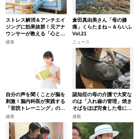
ストレス解消＆アンチエイ
倉田真由美さん「母の膝
ジングに効果抜群！元アナ
痛」くらたまね～＆らいふ
ウンサーが教える「心と体
Vol.21
を元気にする音読の習慣」
健康
ニュース
自分の声を聞くことが脳を
認知症の母の介護で大変な
刺激！脳内科医が実践する
のは「入れ歯の管理」焼き
「音読トレーニング」の極
そばをほぼ完食した母に息
意
子が血の気が引いた理由
健康
連載