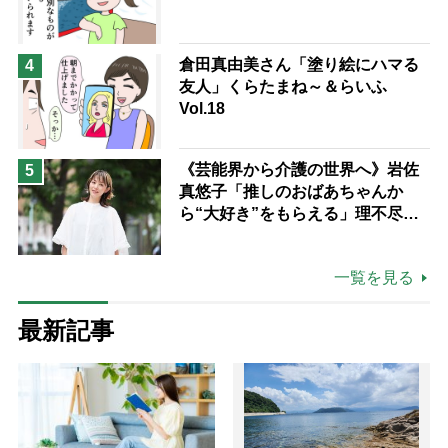
倉田真由美さん「塗り絵にハマる
4
友人」くらたまね～＆らいふ
Vol.18
《芸能界から介護の世界へ》岩佐
5
真悠子「推しのおばあちゃんか
ら“大好き”をもらえる」理不尽さ
も吹き飛ぶ“やりがい”、介護の現
場は「愛おしい」
一覧を見る
最新記事