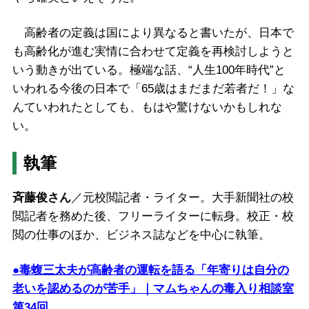
高齢者の定義は国により異なると書いたが、日本で
も高齢化が進む実情に合わせて定義を再検討しようと
いう動きが出ている。極端な話、“人生100年時代”と
いわれる今後の日本で「65歳はまだまだ若者だ！」な
んていわれたとしても、もはや驚けないかもしれな
い。
執筆
斉藤俊さん
／元校閲記者・ライター。大手新聞社の校
閲記者を務めた後、フリーライターに転身。校正・
校
閲の仕事のほか、ビジネス誌などを中心に執筆。
●毒蝮三太夫が高齢者の運転を語る「年寄りは自分の
老いを認めるのが苦手」｜マムちゃんの毒入り相談室
第34回