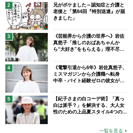
兄がボケました～認知症と介護と
2
老後と「第84回『特別送達』が届
きました」
《芸能界から介護の世界へ》岩佐
3
真悠子「推しのおばあちゃんか
ら“大好き”をもらえる」理不尽さ
も吹き飛ぶ“やりがい”、介護の現
場は「愛おしい」
《電撃引退から6年》岩佐真悠子、
4
ミスマガジンから介護職へ転身
中卒・バイト経験ゼロの彼女が見
つけた“居場所”「社会の役に立ち
ながら自分らしくいられる」
【紀子さまの白コーデ術】「真っ
5
白は派手？」を解決する、大人女
性のための上品夏スタイル4つのコ
ツ
一覧を見る