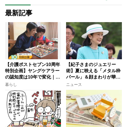
最新記事
【介護ポストセブン10周年
【紀子さまのジュエリー
特別企画】ヤングケアラー
術】夏に映える「メタル枠
の認知度は10年で変化｜流
パール」＆顔まわりが華や
行語大賞にノミネート、法
ぐ「揺れる一粒」の使い分
暮らし
ニュース
律にも明記されたが果たし
け方
て現在は？