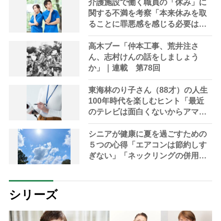
介護施設で働く職員の「休み」に
関する不満を考察「本来休みを取
ることに罪悪感を感じる必要はな
いはず」
高木ブー「仲本工事、荒井注さ
ん、志村けんの話をしましょう
か」｜連載 第78回
東海林のり子さん（88才）の人生
100年時代を楽しむヒント「最近
のテレビは面白くないからアマプ
ラばかり」
シニアが健康に夏を過ごすための
５つの心得「エアコンは節約しす
ぎない」「ネックリングの併用で
電気代をお得に」【節約＆家事ア
ドバイザー解説】
シリーズ