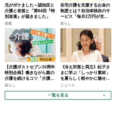
兄がボケました～認知症と
在宅介護を支援するお金の
介護と老後と「第84回『特
制度とは？自治体独自のサ
別送達』が届きました」
ービス「毎月2万円が支給
される」ケースも【FP解
連載
暮らし
説】
【介護ポストセブン10周年
《冷え対策と両立》紀子さ
特別企画】働きながら親の
まに学ぶ「しっかり素材」
介護を続けるコツ「介護は
を夏らしく軽やかに魅せる
10年以上続くことも…3つ
3つの着こなし法則
暮らし
ニュース
のフェーズに分けて考えて
一覧を見る
みよう」【社会福祉士解
説】