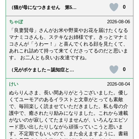
0
（猫が母になつきません 第500
話「ありがとう」【最終話】）
ちゃぼ
2026-08-06
「良妻賢母」さんがお米や野菜やお花を届けたくなる
マナミコさんも、ステキなお姉様です。きっとマナミ
コさんが「うわー！」と喜んでくれる顔を見たくて、
あれこれ詰めて持って来てくださってるのだと思いま
す。 お二人とも良いお友達ですね。
0
（兄がボケました～認知症と介
護と老後と「第84回『特別送
達』が届きました」）
けい
2026-08-04
ぬらりんさま、長い間ありがとうございました。優し
くてユーモアのあるイラストと文章がとっても素敵
で、毎回楽しく読ませていただきました。私も母の介
護中で、癒されたり励みになりました。これから連載
がないのが寂しくてたまりませんが、いろんなエピソ
ード思い出したりしながら頑張っていこうと思いま
す。不定期でもいいので、また会えますように。書籍