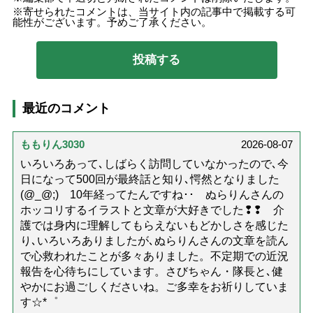
寄せられたコメントは、当サイト内の記事中で掲載する可
能性がございます。予めご了承ください。
最近のコメント
ももりん3030
2026-08-07
いろいろあって､しばらく訪問していなかったので､今
日になって500回が最終話と知り､愕然となりました
(@_@;) 10年経ってたんですね･･ ぬらりんさんの
ホッコリするイラストと文章が大好きでした❢❢ 介
護では身内に理解してもらえないもどかしさを感じた
り､いろいろありましたが､ぬらりんさんの文章を読ん
で心救われたことが多々ありました。不定期での近況
報告を心待ちにしています。さびちゃん・隊長と､健
やかにお過ごしくださいね。ご多幸をお祈りしていま
す☆*゜