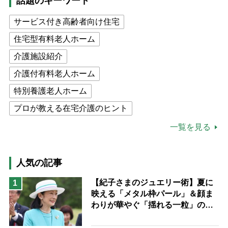
話題のキーワード
サービス付き高齢者向け住宅
住宅型有料老人ホーム
介護施設紹介
介護付有料老人ホーム
特別養護老人ホーム
プロが教える在宅介護のヒント
公的介護保険制度
介護食
一覧を見る
高木ブー
ケアマネジャー
猫が母になつきません
人気の記事
息子の遠距離介護サバイバル術
【紀子さまのジュエリー術】夏に
1
映える「メタル枠パール」＆顔ま
兄がボケました
便利なサービス
わりが華やぐ「揺れる一粒」の使
予防法
い分け方