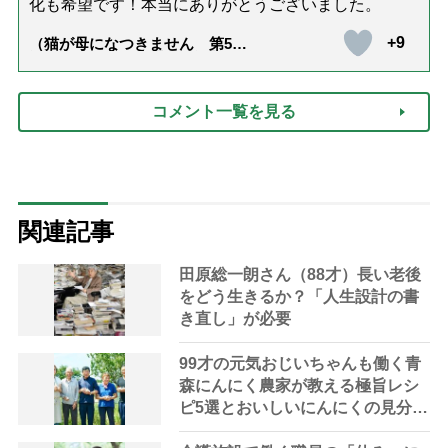
化も希望です！本当にありがとうございました。
+9
（猫が母になつきません 第500
話「ありがとう」【最終話】）
コメント一覧を見る
関連記事
田原総一朗さん（88才）長い老後
をどう生きるか？「人生設計の書
き直し」が必要
99才の元気おじいちゃんも働く青
森にんにく農家が教える極旨レシ
ピ5選とおいしいにんにくの見分け
方