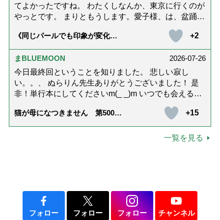
てよかったですね。 わたくしなんか、東京に行くのが
やっとです。 まりともうします。愛子様、は、盆踊り
のお姿が好きなんですね。 以上です。
+2
《同じパールでも印象が変化》
皇后雅子さまに学ぶ「大人の夏
ネックレス」上品＆涼しげに見
せる4つの法則
まBLUEMOON
2026-07-26
今日最終回ということを知りました。 悲しい寂し
い。。、 ぬらりん先生ありがとうございました！ 是
非！単行本にしてくださいm(_ _)m いつでも会える様
に。 お願いしますm(_ _)m
+15
猫が母になつきません 第500話
「ありがとう」【最終話】
一覧を見る
フォロー
フォロー
フォロー
チャンネル