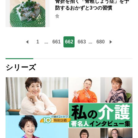
骨折を招く「骨粗しょう症」を予
防するおかずと3つの習慣
食
1
...
661
662
663
...
680
シリーズ