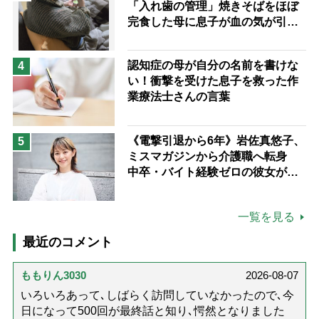
「入れ歯の管理」焼きそばをほぼ
完食した母に息子が血の気が引い
た理由
認知症の母が自分の名前を書けな
4
い！衝撃を受けた息子を救った作
業療法士さんの言葉
《電撃引退から6年》岩佐真悠子、
5
ミスマガジンから介護職へ転身
中卒・バイト経験ゼロの彼女が見
つけた“居場所”「社会の役に立ち
ながら自分らしくいられる」
一覧を見る
最近のコメント
ももりん3030
2026-08-07
いろいろあって､しばらく訪問していなかったので､今
日になって500回が最終話と知り､愕然となりました