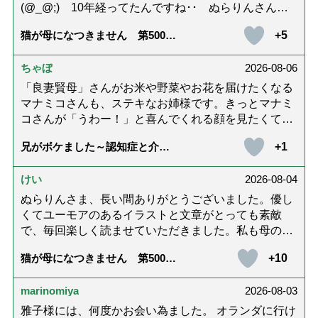
(@_@;) 10年経ってたんですね･･ ぬらりんさんの
ホッコリするイラストと文章が大好きでした❢❢ 介
+5
猫が母になつきません 第500話
護では身内に理解してもらえないもどかしさを感じた
「ありがとう」【最終話】
り､いろいろありましたが､ぬらりんさんの文章を読ん
ちゃぼ
2026-08-06
で心救われたことが多々ありました。不定期での近況
報告を心待ちにしています。さびちゃん・隊長と､健
「良妻賢母」さんがお米や野菜やお花を届けたくなる
やかにお過ごしくださいね。ご多幸をお祈りしていま
マナミコさんも、ステキなお姉様です。きっとマナミ
す☆*゜
コさんが「うわー！」と喜んでくれる顔を見たくて、
あれこれ詰めて持って来てくださってるのだと思いま
+1
兄がボケました～認知症と介護
す。 お二人とも良いお友達ですね。
と老後と「第84回『特別送達』
が届きました」
けい
2026-08-04
ぬらりんさま、長い間ありがとうございました。優し
くてユーモアのあるイラストと文章がとっても素敵
で、毎回楽しく読ませていただきました。私も母の介
護中で、癒されたり励みになりました。これから連載
+10
猫が母になつきません 第500話
がないのが寂しくてたまりませんが、いろんなエピソ
「ありがとう」【最終話】
ード思い出したりしながら頑張っていこうと思いま
marinomiya
2026-08-03
す。不定期でもいいので、また会えますように。書籍
化も希望です！本当にありがとうございました。
雅子様には、何度かお会い為ました。 オランダに行け