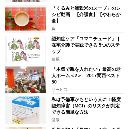
「くるみと雑穀米のスープ」のレ
シピ動画 【介護食】【やわらか
食】
食
認知症ケア「ユマニチュード」｜
在宅介護で実践できる 5つのステ
ップ
連載
「本気で親を入れたい」最高の老
人ホーム＜2＞ 2017関西ベスト
50
サービス
私は予備軍かもという人に！軽度
認知障害（MCI）のリスクが判定
できる簡単な方法
健康