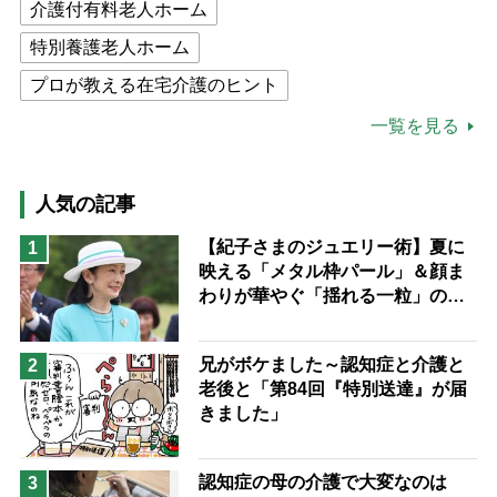
介護付有料老人ホーム
特別養護老人ホーム
プロが教える在宅介護のヒント
公的介護保険制度
介護食
一覧を見る
高木ブー
ケアマネジャー
猫が母になつきません
人気の記事
息子の遠距離介護サバイバル術
【紀子さまのジュエリー術】夏に
1
映える「メタル枠パール」＆顔ま
兄がボケました
便利なサービス
わりが華やぐ「揺れる一粒」の使
予防法
い分け方
兄がボケました～認知症と介護と
2
老後と「第84回『特別送達』が届
きました」
認知症の母の介護で大変なのは
3