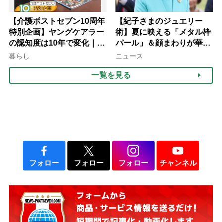
【介護ポストセブン10周年
【紀子さまのジュエリー
特別企画】ヤングケアラー
術】夏に映える「メタル枠
の認知度は10年で変化｜流
パール」＆顔まわりが華や
行語大賞にノミネート、法
ぐ「揺れる一粒」の使い分
暮らし
ニュース
律にも明記されたが果たし
け方
一覧を見る
て現在は？
フォロー
フォロー
フォロー
チャンネル