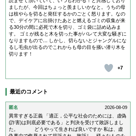
読ませて頂いていて、いつもわかる！と共感しており
ましたが、今回はちょっと羨ましいかなと。うちの母
は枝やらを切ると発狂するかのごとく怒ります。なの
で、デイケアに出掛けたあとと燃えるゴミの収集が来
る30分の間に必死で木を切り、ゴミ袋に詰め込みま
す。 ゴミが残ると木を切った事がバレて大変な騒ぎに
なりますもので… しかし、切らないとジャングルにな
るし毛虫が出るのでこれからも母の目を掻い潜り木を
切ります！
+7
最近のコメント
匿名
2026-08-09
異常すぎる正義 「適正，公平な社会のためには、虚偽
(詐害)は到底必要である」と判決を受けて敗訴しまし
た。 どうやって生きれば良いですか 私は、虚
偽事由で侮辱されて提訴され、敗訴し、様々なものを