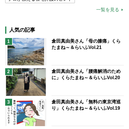
公的介護保険制度
介護食
一覧を見る
高木ブー
ケアマネジャー
猫が母になつきません
人気の記事
息子の遠距離介護サバイバル術
倉田真由美さん「母の膝痛」くら
1
たまね～＆らいふVol.21
兄がボケました
便利なサービス
予防法
倉田真由美さん「腰痛解消のため
2
に」くらたまね～＆らいふVol.20
倉田真由美さん「無料の東京湾巡
3
り」くらたまね～＆らいふVol.19