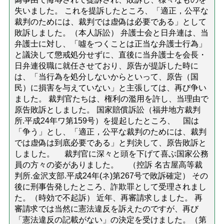
失いました。 これを提訴したところ、「適正，公平な
裁判のためには、裁判では虚偽は必要である」として
敗訴しました。（本人訴訟） 弁護士会と日弁連は、当
弁護士に対し、「噓をつくことは正当な弁護士行為」
と議決して懲戒処分せずに、直後に当弁護士を会長・
日弁連役職に就任させており、原告が提訴した時に
は、「当行為を処分しないからといって、原告（国
民）に損害を与えていない」と主張しては、再び争い
ました。 裁判官たちは、権利の濫用を許し、当理由で
原告敗訴としました。 国家賠償訴訟（福井地方裁判
所.平成24年ワ第159号）を提起したところ、 国は
「争う」とし、「適正，公平な裁判のためには、裁判
では虚偽は到底必要である」と判決して、原告敗訴と
しました。 裁判官に深々と頭を下げて喜ぶ国家公務
員の方々の姿がありました。 （控訴 名古屋高等裁
判所.金沢支部.平成24年(ネ)第267号で敗訴確定） その
後に刑事告発したところ、詐欺罪として受理されまし
た。（時効で不起訴） 近年、再審請求しました。 再
審請求では当然に憲法違反を訴えたのですが、再び
「憲法違反の記載がない」の決定を受けました。（第