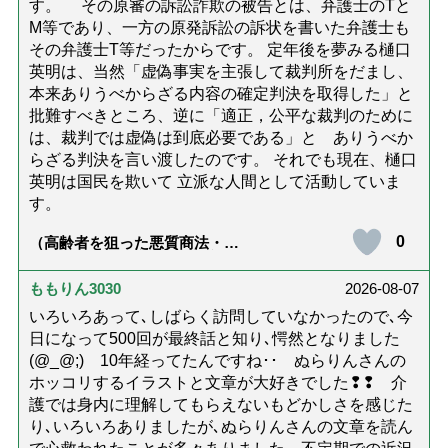
す。 その原審の訴訟詐欺の被告とは、弁護士のTと
M等であり、一方の原発訴訟の訴状を書いた弁護士も
その弁護士T等だったからです。 定年後を夢みる樋口
英明は、当然「虚偽事実を主張して裁判所をだまし、
本来ありうべからざる内容の確定判決を取得した」と
批難すべきところ、逆に「適正，公平な裁判のために
は、裁判では虚偽は到底必要である」と ありうべか
らざる判決を言い渡したのです。 それでも現在、樋口
英明は国民を欺いて 立派な人間として活動していま
す。
0
（高齢者を狙った悪質商法・訪
問詐欺の種類と実例9選｜騙され
ないための4つの対策「騙されや
すい人の特徴は？」【社会福祉
ももりん3030
2026-08-07
士解説】）
いろいろあって､しばらく訪問していなかったので､今
日になって500回が最終話と知り､愕然となりました
(@_@;) 10年経ってたんですね･･ ぬらりんさんの
ホッコリするイラストと文章が大好きでした❢❢ 介
護では身内に理解してもらえないもどかしさを感じた
り､いろいろありましたが､ぬらりんさんの文章を読ん