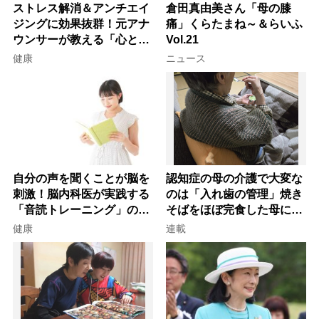
ストレス解消＆アンチエイ
倉田真由美さん「母の膝
ジングに効果抜群！元アナ
痛」くらたまね～＆らいふ
ウンサーが教える「心と体
Vol.21
を元気にする音読の習慣」
健康
ニュース
自分の声を聞くことが脳を
認知症の母の介護で大変な
刺激！脳内科医が実践する
のは「入れ歯の管理」焼き
「音読トレーニング」の極
そばをほぼ完食した母に息
意
子が血の気が引いた理由
健康
連載