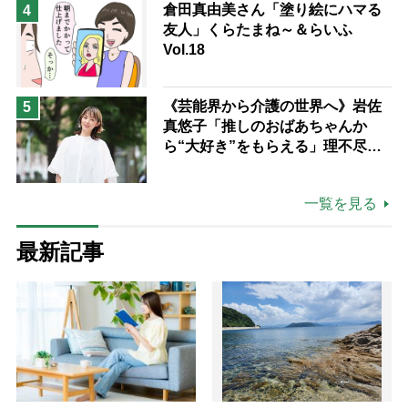
倉田真由美さん「塗り絵にハマる
4
友人」くらたまね～＆らいふ
Vol.18
《芸能界から介護の世界へ》岩佐
5
真悠子「推しのおばあちゃんか
ら“大好き”をもらえる」理不尽さ
も吹き飛ぶ“やりがい”、介護の現
場は「愛おしい」
一覧を見る
最新記事