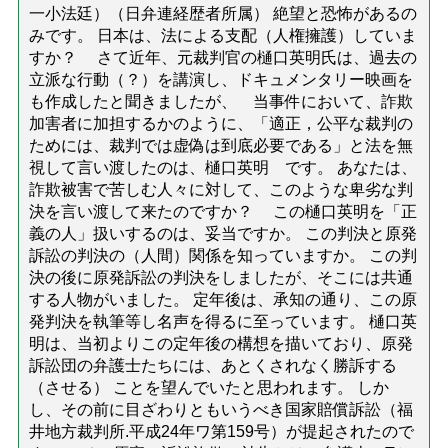
一小法廷）（日弁連経歴者所属） 絶望と恐怖があるの
みです。 日本は、法による支配（人権擁護）していま
すか？ さて近年、元裁判官の樋口英明氏は、過去の
立派な行動（？）を講演し、ドキュメンタリー映画を
も作成したと聞きましたが、 当事件において、詐欺
加害者に加担するかのように、「適正，公平な裁判の
ためには、裁判では虚偽は到底必要である」と法を無
視して言い渡したのは、樋口英明 です。 あなたは、
詐欺被害で苦しむ人々に対して、このような卑劣な判
決を言い渡して来たのですか？ この樋口英明を「正
義の人」扱いするのは、妥当ですか。 この判決と原発
訴訟の判決の（人間）関係を知っていますか。 この判
決の後に原発訴訟の判決をしましたが、そこには共通
する人物がいました。 定年後は、承知の通り、この原
発判決を執筆等し名声を得るに至っています。 樋口英
明は、当初よりこの定年後の構想を描いており、原発
訴訟団の弁護士たちには、あとくされなく勝訴する
（させる） ことを望んでいたと思われます。 しか
し、その前に目ざわりともいうべき国家賠償訴訟（福
井地方裁判所.平成24年ワ第159号）が提起されたので