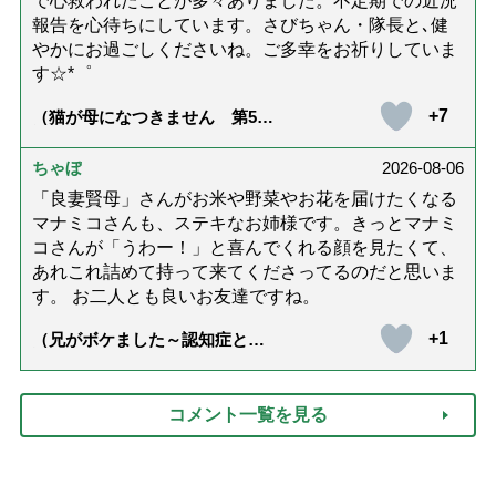
で心救われたことが多々ありました。不定期での近況
報告を心待ちにしています。さびちゃん・隊長と､健
やかにお過ごしくださいね。ご多幸をお祈りしていま
す☆*゜
+7
（猫が母になつきません 第500
話「ありがとう」【最終話】）
ちゃぼ
2026-08-06
「良妻賢母」さんがお米や野菜やお花を届けたくなる
マナミコさんも、ステキなお姉様です。きっとマナミ
コさんが「うわー！」と喜んでくれる顔を見たくて、
あれこれ詰めて持って来てくださってるのだと思いま
す。 お二人とも良いお友達ですね。
+1
（兄がボケました～認知症と介
護と老後と「第84回『特別送
達』が届きました」）
コメント一覧を見る