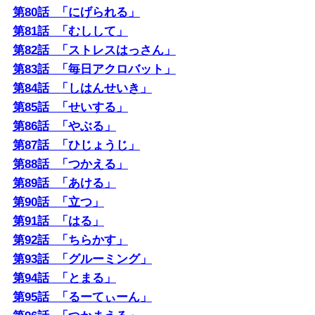
母はやたらと庭の木を切りたがります。父が生前に丹
第80話 「にげられる」
精込めて手入れしていた庭なのに、葉が落ちるとか、
第81話 「むしして」
枝で家が傷むとか、台風で倒れでもしたら…と、なに
第82話 「ストレスはっさん」
かしら理由をつけて木を切ろうとするのです。先日も
第83話 「毎日アクロバット」
家のそばの木の枝を切ると言いだしましたが、屋根よ
第84話 「しはんせいき」
り高くてどうみても無理です。高齢者の自動車事故が
第85話 「せいする」
よくニュースになりますが、自分がそれをできるかで
第86話 「やぶる」
きないかの判断がつ
第87話 「ひじょうじ」
第88話 「つかえる」
第89話 「あける」
第90話 「立つ」
第91話 「はる」
第92話 「ちらかす」
第93話 「グルーミング」
第94話 「とまる」
第95話 「るーてぃーん」