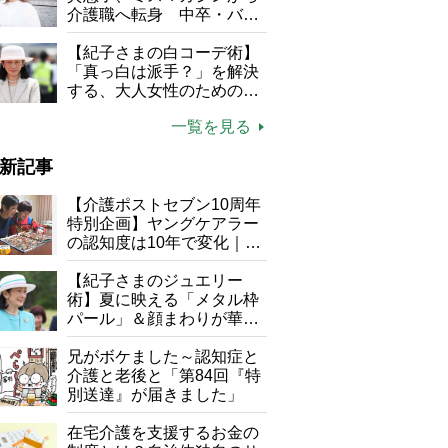
介護職へ転身 中卒・バイ
ト経験ゼロの彼女が見つけ
た“居場所”「社会の役に立
【紀子さまの白コーデ術】
ちながら自分らしくいられ
「真っ白は派手？」を解決
る」
する、大人女性のための上
品夏スタイル4つのコツ
一覧を見る
新記事
【介護ポストセブン10周年
特別企画】ヤングケアラー
の認知度は10年で変化｜流
行語大賞にノミネート、法
律にも明記されたが果たし
【紀子さまのジュエリー
て現在は？
術】夏に映える「メタル枠
パール」＆顔まわりが華や
ぐ「揺れる一粒」の使い分
け方
兄がボケました～認知症と
介護と老後と「第84回『特
別送達』が届きました」
在宅介護を支援するお金の