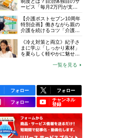
制度とは？自治体独自のサ
ービス「毎月2万円が支給
される」ケースも【FP解
説】
【介護ポストセブン10周年
特別企画】働きながら親の
介護を続けるコツ「介護は
10年以上続くことも…3つ
のフェーズに分けて考えて
《冷え対策と両立》紀子さ
みよう」【社会福祉士解
まに学ぶ「しっかり素材」
説】
を夏らしく軽やかに魅せる
3つの着こなし法則
一覧を見る
フォロー
フォロー
チャンネル
フォロー
登録