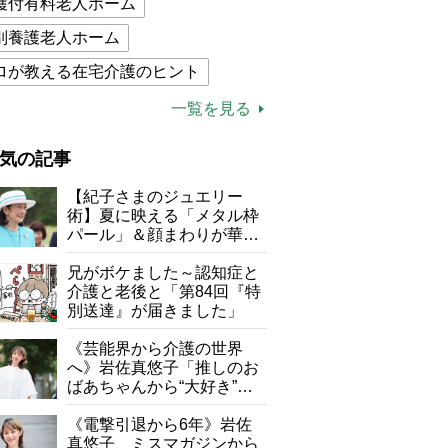
護付有料老人ホーム
別養護老人ホーム
ロが教える在宅介護のヒント
的介護保険制度
介護食
一覧を見る
木ブー
ケアマネジャー
気の記事
が母になつきません
【紀子さまのジュエリー
子の遠距離介護サバイバル術
術】夏に映える「メタル枠
パール」＆顔まわりが華や
がボケました
便利なサービス
ぐ「揺れる一粒」の使い分
け方
兄がボケました～認知症と
防法
介護と老後と「第84回『特
別送達』が届きました」
《芸能界から介護の世界
へ》岩佐真悠子「推しのお
ばあちゃんから“大好き”を
もらえる」理不尽さも吹き
飛ぶ“やりがい”、介護の現
《電撃引退から6年》岩佐
場は「愛おしい」
真悠子、ミスマガジンから