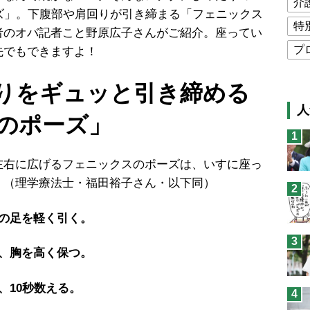
介
ズ」。下腹部や肩回りが引き締まる「フェニックス
特
者のオバ記者こと野原広子さんがご紹介。座ってい
プ
先でもできますよ！
公
りをギュッと引き締める
高
人
のポーズ」
猫
1
息
左右に広げるフェニックスのポーズは、いすに座っ
兄
」（理学療法士・福田裕子さん・以下同）
2
予
の足を軽く引く。
3
、胸を高く保つ。
、10秒数える。
4