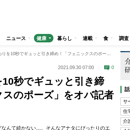
ニュース
健康
暮らし
連載
食
調査
下腹＆肩まわりを10秒でギュッと引き締め！「フェニックスのポーズ」をオバ記者とレッスン
2021.09.30 07:00
0
10秒でギュッと引き締
話
クスのポーズ」をオバ記者
サ
住
介
なんて続かない…。そんなアナタにぴったりのエ