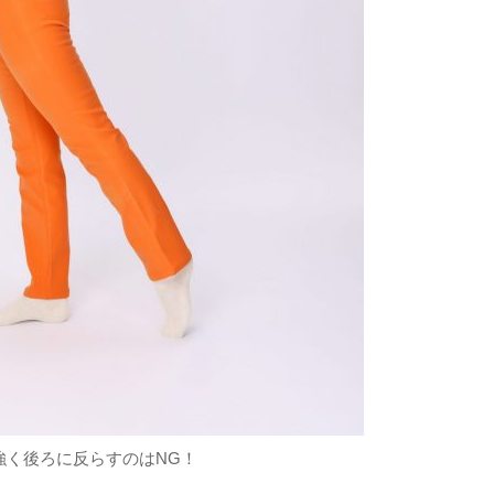
強く後ろに反らすのはNG！