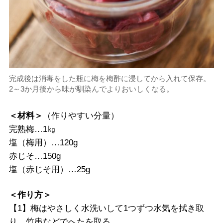
完成後は消毒をした瓶に梅を梅酢に浸してから入れて保存。
2～3か月後から味が馴染んでよりおいしくなる。
＜材料＞
（作りやすい分量）
完熟梅…1㎏
塩（梅用）…120g
赤じそ…150g
塩（赤じそ用）…25g
＜作り方＞
【1】梅はやさしく水洗いして1つずつ水気を拭き取
り、竹串などでへたを取る。