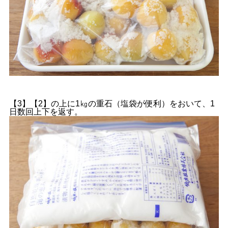
【3】【2】の上に1㎏の重石（塩袋が便利）をおいて、1
日数回上下を返す。