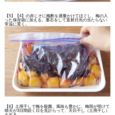
【5】【4】の赤じそに梅酢を適量かけてほぐし、梅の入
った保存袋に加える。重石をして直射日光の当たらない
常温に置く。
【6】土用干しで梅を殺菌。風味も豊かに。梅雨が明けて
晴天が3日間続く日を見計らって、天日干し（土用干し）
をする。