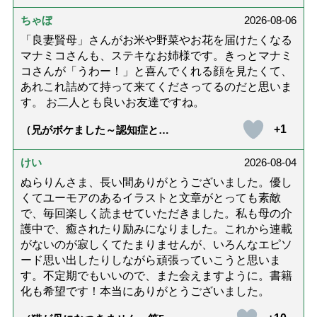
ちゃぼ
2026-08-06
「良妻賢母」さんがお米や野菜やお花を届けたくなる
マナミコさんも、ステキなお姉様です。きっとマナミ
コさんが「うわー！」と喜んでくれる顔を見たくて、
あれこれ詰めて持って来てくださってるのだと思いま
す。 お二人とも良いお友達ですね。
+1
（兄がボケました～認知症と介
護と老後と「第84回『特別送
達』が届きました」）
けい
2026-08-04
ぬらりんさま、長い間ありがとうございました。優し
くてユーモアのあるイラストと文章がとっても素敵
で、毎回楽しく読ませていただきました。私も母の介
護中で、癒されたり励みになりました。これから連載
がないのが寂しくてたまりませんが、いろんなエピソ
ード思い出したりしながら頑張っていこうと思いま
す。不定期でもいいので、また会えますように。書籍
化も希望です！本当にありがとうございました。