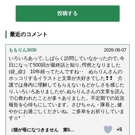
最近のコメント
ももりん3030
2026-08-07
いろいろあって､しばらく訪問していなかったので､今
日になって500回が最終話と知り､愕然となりました
(@_@;) 10年経ってたんですね･･ ぬらりんさんの
ホッコリするイラストと文章が大好きでした❢❢ 介
護では身内に理解してもらえないもどかしさを感じた
り､いろいろありましたが､ぬらりんさんの文章を読ん
で心救われたことが多々ありました。不定期での近況
報告を心待ちにしています。さびちゃん・隊長と､健
やかにお過ごしくださいね。ご多幸をお祈りしていま
す☆*゜
+5
（猫が母になつきません 第500
話「ありがとう」【最終話】）