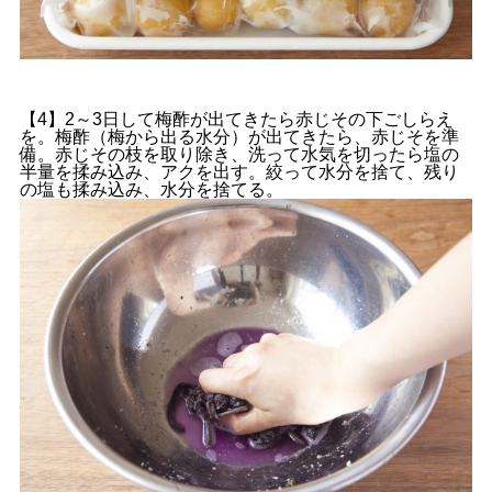
【4】2～3日して梅酢が出てきたら赤じその下ごしらえ
を。梅酢（梅から出る水分）が出てきたら、赤じそを準
備。赤じその枝を取り除き、洗って水気を切ったら塩の
半量を揉み込み、アクを出す。絞って水分を捨て、残り
の塩も揉み込み、水分を捨てる。