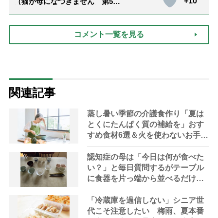
+10
（猫が母になつきません 第500
話「ありがとう」【最終話】）
コメント一覧を見る
関連記事
蒸し暑い季節の介護食作り「夏は
とくにたんぱく質の補給を」おす
すめ食材6選＆火を使わないお手軽
レシピ3選【管理栄養士提案】
認知症の母は「今日は何が食べた
い？」と毎日質問するがテーブル
に食器を片っ端から並べるだけ―
困った息子の対処法とものがない
現在の台所の意味
「冷蔵庫を過信しない」シニア世
代こそ注意したい 梅雨、夏本番