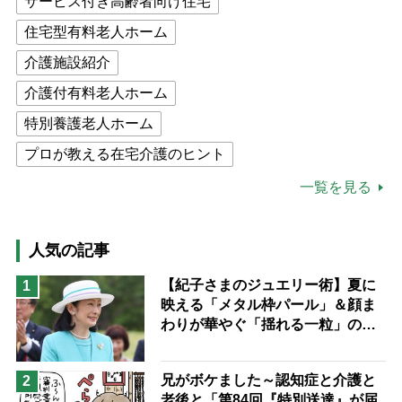
サービス付き高齢者向け住宅
住宅型有料老人ホーム
介護施設紹介
介護付有料老人ホーム
特別養護老人ホーム
プロが教える在宅介護のヒント
公的介護保険制度
介護食
一覧を見る
高木ブー
ケアマネジャー
猫が母になつきません
人気の記事
息子の遠距離介護サバイバル術
【紀子さまのジュエリー術】夏に
1
映える「メタル枠パール」＆顔ま
兄がボケました
便利なサービス
わりが華やぐ「揺れる一粒」の使
予防法
い分け方
兄がボケました～認知症と介護と
2
老後と「第84回『特別送達』が届