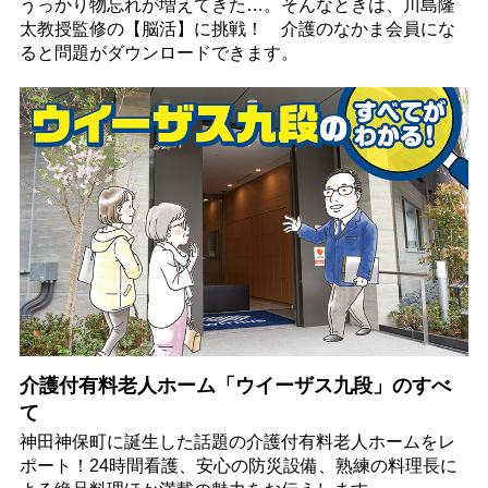
うっかり物忘れが増えてきた…。そんなときは、川島隆
太教授監修の【脳活】に挑戦！ 介護のなかま会員にな
ると問題がダウンロードできます。
介護付有料老人ホーム「ウイーザス九段」のすべ
て
神田神保町に誕生した話題の介護付有料老人ホームをレ
ポート！24時間看護、安心の防災設備、熟練の料理長に