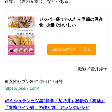
存食』（家の光協会）などがある。
ジッパー袋でかんたん季節の保存
食: 少量でおいしい
Amazonで詳しく見る
撮影／菅井淳子
※女性セブン2021年6月17日号
https://josei7.com/
●“ミシュラン三ツ星”料亭『菊乃井』秘伝の「梅酒」
「青梅ワイン煮」の作り方、アレンジレシピ