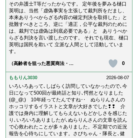
その弁護士T等だったからです。 定年後を夢みる樋口
英明は、当然「虚偽事実を主張して裁判所をだまし、
本来ありうべからざる内容の確定判決を取得した」と
批難すべきところ、逆に「適正，公平な裁判のために
は、裁判では虚偽は到底必要である」と ありうべか
らざる判決を言い渡したのです。 それでも現在、樋口
英明は国民を欺いて 立派な人間として活動していま
す。
0
（高齢者を狙った悪質商法・訪
問詐欺の種類と実例9選｜騙され
ないための4つの対策「騙されや
すい人の特徴は？」【社会福祉
ももりん3030
2026-08-07
士解説】）
いろいろあって､しばらく訪問していなかったので､今
日になって500回が最終話と知り､愕然となりました
(@_@;) 10年経ってたんですね･･ ぬらりんさんの
ホッコリするイラストと文章が大好きでした❢❢ 介
護では身内に理解してもらえないもどかしさを感じた
り､いろいろありましたが､ぬらりんさんの文章を読ん
で心救われたことが多々ありました。不定期での近況
報告を心待ちにしています。さびちゃん・隊長と､健