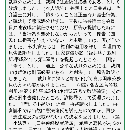
裁判のためには、裁判では虚偽は必要である」として
敗訴しました。（本人訴訟） 弁護士会と日弁連は、当
弁護士に対し、「噓をつくことは正当な弁護士行為」
と議決して懲戒処分せずに、直後に当弁護士を会長・
日弁連役職に就任させており、原告が提訴した時に
は、「当行為を処分しないからといって、原告（国
民）に損害を与えていない」と主張しては、再び争い
ました。 裁判官たちは、権利の濫用を許し、当理由で
原告敗訴としました。 国家賠償訴訟（福井地方裁判
所.平成24年ワ第159号）を提起したところ、 国は
「争う」とし、「適正，公平な裁判のためには、裁判
では虚偽は到底必要である」と判決して、原告敗訴と
しました。 裁判官に深々と頭を下げて喜ぶ国家公務
員の方々の姿がありました。 （控訴 名古屋高等裁
判所.金沢支部.平成24年(ネ)第267号で敗訴確定） その
後に刑事告発したところ、詐欺罪として受理されまし
た。（時効で不起訴） 近年、再審請求しました。 再
審請求では当然に憲法違反を訴えたのですが、再び
「憲法違反の記載がない」の決定を受けました。（第
一小法廷）（日弁連経歴者所属） 絶望と恐怖があるの
みです。 日本は、法による支配（人権擁護）していま