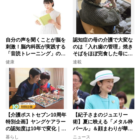
自分の声を聞くことが脳を
認知症の母の介護で大変な
刺激！脳内科医が実践する
のは「入れ歯の管理」焼き
「音読トレーニング」の極
そばをほぼ完食した母に息
意
子が血の気が引いた理由
健康
連載
【介護ポストセブン10周年
【紀子さまのジュエリー
特別企画】ヤングケアラー
術】夏に映える「メタル枠
の認知度は10年で変化｜流
パール」＆顔まわりが華や
行語大賞にノミネート、法
ぐ「揺れる一粒」の使い分
暮らし
ニュース