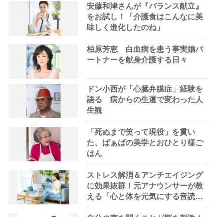
安藤和津さんが『バランス献立』
をお試し！「介護食はこんなに美
味しく進化したのね」
柏原芳恵 白血病を患う事実婚パ
ートナーを献身介護する日々
ドン小西が「心臓弁膜症」経験を
語る 病からの生還で変わった人
生観
「死ぬまで笑って現役」を貫い
た、ばぁばの美学とおひとり様ご
はん
ストレス解消＆アンチエイジング
に効果抜群！元アナウンサーが教
える「心と体を元気にする音読の
習慣」