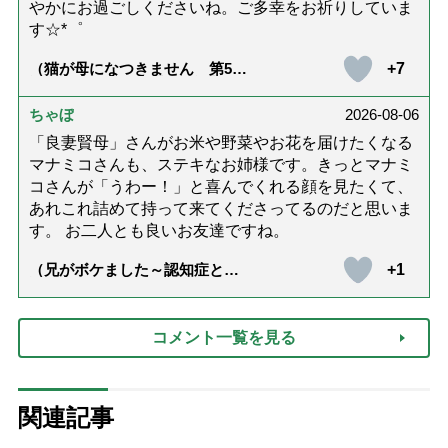
やかにお過ごしくださいね。ご多幸をお祈りしていま
す☆*゜
+7
（猫が母になつきません 第500
話「ありがとう」【最終話】）
ちゃぼ
2026-08-06
「良妻賢母」さんがお米や野菜やお花を届けたくなる
マナミコさんも、ステキなお姉様です。きっとマナミ
コさんが「うわー！」と喜んでくれる顔を見たくて、
あれこれ詰めて持って来てくださってるのだと思いま
す。 お二人とも良いお友達ですね。
+1
（兄がボケました～認知症と介
護と老後と「第84回『特別送
達』が届きました」）
コメント一覧を見る
関連記事