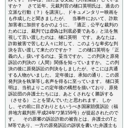
すか？ さて近年、元裁判官の樋口英明氏は、過去の
立派な行動（？）を講演し、ドキュメンタリー映画を
も作成したと聞きましたが、 当事件において、詐欺
加害者に加担するかのように、「適正，公平な裁判の
ためには、裁判では虚偽は到底必要である」と法を無
視して言い渡したのは、樋口英明 です。 あなたは、
詐欺被害で苦しむ人々に対して、このような卑劣な判
決を言い渡して来たのですか？ この樋口英明を「正
義の人」扱いするのは、妥当ですか。 この判決と原発
訴訟の判決の（人間）関係を知っていますか。 この判
決の後に原発訴訟の判決をしましたが、そこには共通
する人物がいました。 定年後は、承知の通り、この原
発判決を執筆等し名声を得るに至っています。 樋口英
明は、当初よりこの定年後の構想を描いており、原発
訴訟団の弁護士たちには、あとくされなく勝訴する
（させる） ことを望んでいたと思われます。 しか
し、その前に目ざわりともいうべき国家賠償訴訟（福
井地方裁判所.平成24年ワ第159号）が提起されたので
す。 その原審の訴訟詐欺の被告とは、弁護士のTと
M等であり、一方の原発訴訟の訴状を書いた弁護士も