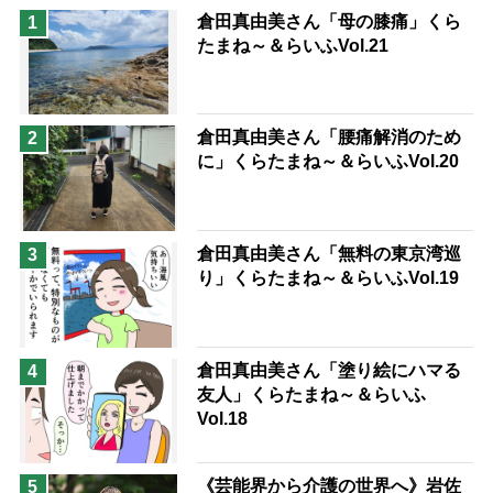
猫が母になつきません
倉田真由美さん「母の膝痛」くら
1
たまね～＆らいふVol.21
息子の遠距離介護サバイバル術
兄がボケました
便利なサービス
予防法
倉田真由美さん「腰痛解消のため
2
に」くらたまね～＆らいふVol.20
倉田真由美さん「無料の東京湾巡
3
り」くらたまね～＆らいふVol.19
倉田真由美さん「塗り絵にハマる
4
友人」くらたまね～＆らいふ
Vol.18
《芸能界から介護の世界へ》岩佐
5