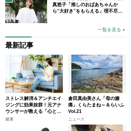
真悠子「推しのおばあちゃんか
ら“大好き”をもらえる」理不尽さ
も吹き飛ぶ“やりがい”、介護の現
場は「愛おしい」
一覧を見る
最新記事
ストレス解消＆アンチエイ
倉田真由美さん「母の膝
ジングに効果抜群！元アナ
痛」くらたまね～＆らいふ
ウンサーが教える「心と体
Vol.21
を元気にする音読の習慣」
健康
ニュース