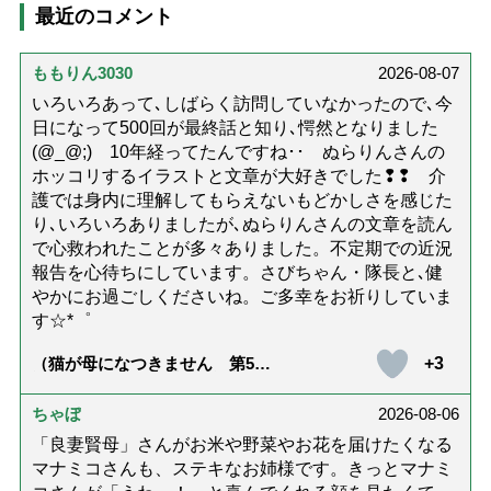
最近のコメント
ももりん3030
2026-08-07
いろいろあって､しばらく訪問していなかったので､今
日になって500回が最終話と知り､愕然となりました
(@_@;) 10年経ってたんですね･･ ぬらりんさんの
ホッコリするイラストと文章が大好きでした❢❢ 介
護では身内に理解してもらえないもどかしさを感じた
り､いろいろありましたが､ぬらりんさんの文章を読ん
で心救われたことが多々ありました。不定期での近況
報告を心待ちにしています。さびちゃん・隊長と､健
やかにお過ごしくださいね。ご多幸をお祈りしていま
す☆*゜
+3
（猫が母になつきません 第500
話「ありがとう」【最終話】）
ちゃぼ
2026-08-06
「良妻賢母」さんがお米や野菜やお花を届けたくなる
マナミコさんも、ステキなお姉様です。きっとマナミ