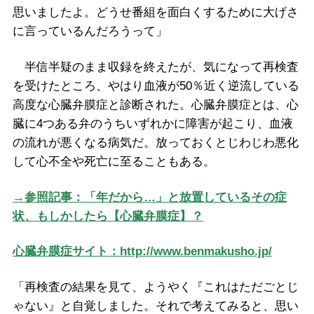
思いましたよ。どうせ番組を面白くするために大げさ
に言っているんだろうって」
半信半疑のまま収録を終えたが、気になって再検査
を受けたところ、やはり血液が50％近く逆流している
高度な心臓弁膜症と診断された。心臓弁膜症とは、心
臓に4つある弁のうちいずれかに障害が起こり、血液
の流れが悪くなる病気だ。放っておくとじわじわ悪化
して心不全や死亡に至ることもある。
→参照記事：「年だから…」と放置しているその症
状、もしかしたら【心臓弁膜症】？
心臓弁膜症サイト：http://www.benmakusho.jp/
「再検査の結果を見て、ようやく『これはただごとじ
ゃない』と自覚しました。それで考えてみると、思い