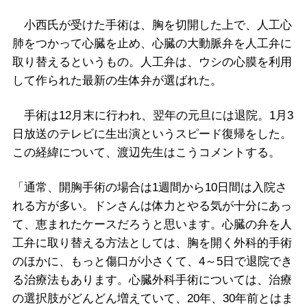
小西氏が受けた手術は、胸を切開した上で、人工心
肺をつかって心臓を止め、心臓の大動脈弁を人工弁に
取り替えるというもの。人工弁は、ウシの心膜を利用
して作られた最新の生体弁が選ばれた。
手術は12月末に行われ、翌年の元旦には退院。1月3
日放送のテレビに生出演というスピード復帰をした。
この経緯について、渡辺先生はこうコメントする。
「通常、開胸手術の場合は1週間から10日間は入院さ
れる方が多い。ドンさんは体力とやる気が十分にあっ
て、恵まれたケースだろうと思います。心臓の弁を人
工弁に取り替える方法としては、胸を開く外科的手術
のほかに、もっと傷口が小さくて、4～5日で退院でき
る治療法もあります。心臓外科手術については、治療
の選択肢がどんどん増えていて、20年、30年前とはま