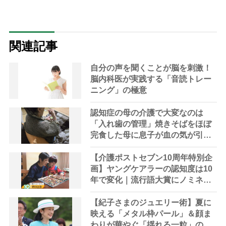
関連記事
自分の声を聞くことが脳を刺激！
脳内科医が実践する「音読トレー
ニング」の極意
認知症の母の介護で大変なのは
「入れ歯の管理」焼きそばをほぼ
完食した母に息子が血の気が引い
た理由
【介護ポストセブン10周年特別企
画】ヤングケアラーの認知度は10
年で変化｜流行語大賞にノミネー
ト、法律にも明記されたが果たし
て現在は？
【紀子さまのジュエリー術】夏に
映える「メタル枠パール」＆顔ま
わりが華やぐ「揺れる一粒」の使