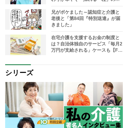
い分け方
兄がボケました～認知症と介護と
老後と「第84回『特別送達』が届
きました」
在宅介護を支援するお金の制度と
は？自治体独自のサービス「毎月2
万円が支給される」ケースも【FP
解説】
シリーズ