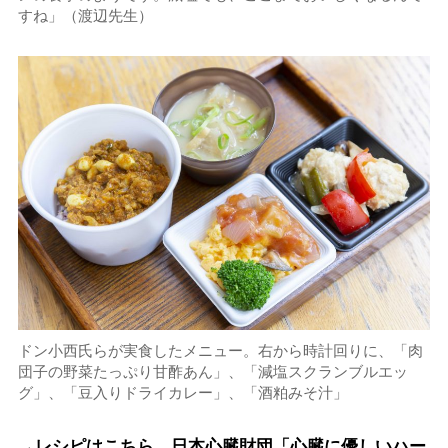
すね」（渡辺先生）
ドン小西氏らが実食したメニュー。右から時計回りに、「肉
団子の野菜たっぷり甘酢あん」、「減塩スクランブルエッ
グ」、「豆入りドライカレー」、「酒粕みそ汁」
→レシピはこちら。日本心臓財団「心臓に優しいハー