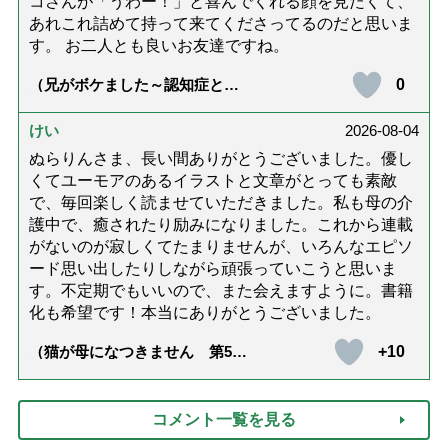
コさんが「うわー！」と喜んでくれる顔を見たくて、
あれこれ詰めて持って来てくださってるのだと思いま
す。 お二人とも良いお友達ですね。
0
（兄がボケました～認知症と介
護と老後と「第84回『特別送
達』が届きました」）
けい
2026-08-04
ぬらりんさま、長い間ありがとうございました。優し
くてユーモアのあるイラストと文章がとっても素敵
で、毎回楽しく読ませていただきました。私も母の介
護中で、癒されたり励みになりました。これから連載
がないのが寂しくてたまりませんが、いろんなエピソ
ード思い出したりしながら頑張っていこうと思いま
す。不定期でもいいので、また会えますように。書籍
化も希望です！本当にありがとうございました。
+10
（猫が母になつきません 第500
話「ありがとう」【最終話】）
コメント一覧を見る