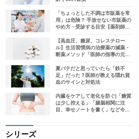
「ちょっとした不調は市販薬を常
用」は危険？ 手放せない市販薬の
やめ方・受診する目安【薬剤師解
説】
【高血圧、糖尿、コレステロー
ル】生活習慣病の治療薬の減薬・
断薬メソッド「医師の指導の元、
段階的に」【医師解説】
夏バテだと思っていたら「鉄不
足」だった？医師が教える隠れ貧
血のサインと対処法
内臓をケアして老化を防ぐ|「糖質
は少し控える」「腸脳相関に注
目、幸せノートを書く」など今日
から始める30の新習慣
シリーズ