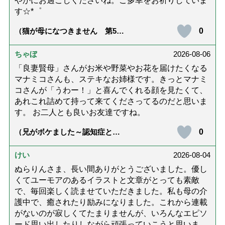
やかにお過ごしくださいね。ご多幸をお祈りしていま
す☆*゜
0
（猫が母になつきません 第500
話「ありがとう」【最終話】）
ちゃぼ
2026-08-06
「良妻賢母」さんがお米や野菜やお花を届けたくなる
マナミコさんも、ステキなお姉様です。きっとマナミ
コさんが「うわー！」と喜んでくれる顔を見たくて、
あれこれ詰めて持って来てくださってるのだと思いま
す。 お二人とも良いお友達ですね。
0
（兄がボケました～認知症と介
護と老後と「第84回『特別送
達』が届きました」）
けい
2026-08-04
ぬらりんさま、長い間ありがとうございました。優し
くてユーモアのあるイラストと文章がとっても素敵
で、毎回楽しく読ませていただきました。私も母の介
護中で、癒されたり励みになりました。これから連載
がないのが寂しくてたまりませんが、いろんなエピソ
ード思い出したりしながら頑張っていこうと思いま