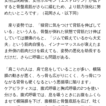
女性は閉経後、女性ホルモン（エストロゲン）が低下
すると骨盤底筋がさらに緩むため、より筋力強化に努
めたいところです」（花岡さん・以下同）
座り姿勢では、「猫背に気をつけて背筋を伸ばして
いる」という人も、骨盤が倒れた状態で背筋だけ伸ば
していては腰痛のもと。「ジムで鍛えているから大丈
夫」という筋肉自慢も、インナーマッスルが衰えたま
ま外側の筋肉だけを鍛えても、姿勢の悪化を助長する
だけだ。さらに呼吸にも問題がある。
「肩こりの人は、肩で息をしていることが多い。横隔
膜の動きが悪く、ろっ骨も広がりにくく、ろっ骨につ
ながる背骨も硬くなるという悪循環に陥ります」
ケアピラティスは、腹式呼吸と胸式呼吸の2つを使い
分ける。腹式呼吸では、息を吸うときにお腹をふくら
ませて横隔膜を下げ、腹横筋と骨盤底筋を広げ、吐く