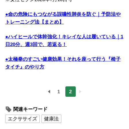
●命の危険にもつながる誤嚥性肺炎を防ぐ｜予防法や
トレーニング法【まとめ】
●ハイヒールで体幹強化！キレイな人は履いている｜1
日20分、週3回で、若返る！
●太極拳のすごい健康効果！それを座って行う『椅子
タイチ』のやり方
1
2
関連キーワード
エクササイズ
健康法