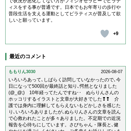
で状況が悪化してない方がフィジオセラピーでピラテ
ィスをする事が普通です。日本でもお年寄りの歩行や
普段生活を支える運動としてピラティスが普及して欲
しいと願っています。
+9
最近のコメント
ももりん3030
2026-08-07
いろいろあって､しばらく訪問していなかったので､今
日になって500回が最終話と知り､愕然となりました
(@_@;) 10年経ってたんですね･･ ぬらりんさんの
ホッコリするイラストと文章が大好きでした❢❢ 介
護では身内に理解してもらえないもどかしさを感じた
り､いろいろありましたが､ぬらりんさんの文章を読ん
で心救われたことが多々ありました。不定期での近況
報告を心待ちにしています。さびちゃん・隊長と､健