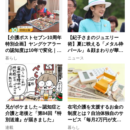
【介護ポストセブン10周年
【紀子さまのジュエリー
特別企画】ヤングケアラー
術】夏に映える「メタル枠
の認知度は10年で変化｜流
パール」＆顔まわりが華や
行語大賞にノミネート、法
ぐ「揺れる一粒」の使い分
暮らし
ニュース
律にも明記されたが果たし
け方
て現在は？
兄がボケました～認知症と
在宅介護を支援するお金の
介護と老後と「第84回『特
制度とは？自治体独自のサ
別送達』が届きました」
ービス「毎月2万円が支給
される」ケースも【FP解
連載
暮らし