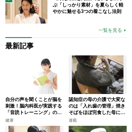
ぶ「しっかり素材」を夏らしく軽
やかに魅せる3つの着こなし法則
一覧を見る
最新記事
自分の声を聞くことが脳を
認知症の母の介護で大変な
刺激！脳内科医が実践する
のは「入れ歯の管理」焼き
「音読トレーニング」の極
そばをほぼ完食した母に息
意
子が血の気が引いた理由
健康
連載