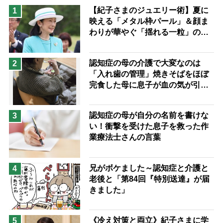
息子の遠距離介護サバイバル術
【紀子さまのジュエリー術】夏に
1
映える「メタル枠パール」＆顔ま
兄がボケました
便利なサービス
わりが華やぐ「揺れる一粒」の使
予防法
い分け方
認知症の母の介護で大変なのは
2
「入れ歯の管理」焼きそばをほぼ
完食した母に息子が血の気が引い
た理由
認知症の母が自分の名前を書けな
3
い！衝撃を受けた息子を救った作
業療法士さんの言葉
兄がボケました～認知症と介護と
4
老後と「第84回『特別送達』が届
きました」
《冷え対策と両立》紀子さまに学
5