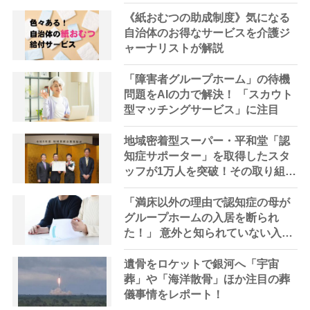
ントを専門家が解説｜頼れるサー
ビス6選
《紙おむつの助成制度》気になる
自治体のお得なサービスを介護ジ
ャーナリストが解説
「障害者グループホーム」の待機
問題をAIの力で解決！ 「スカウト
型マッチングサービス」に注目
地域密着型スーパー・平和堂「認
知症サポーター」を取得したスタ
ッフが1万人を突破！その取り組み
は、家庭や地域に役立つと期待
「満床以外の理由で認知症の母が
グループホームの入居を断られ
た！」 意外と知られていない入居
の落とし穴
遺骨をロケットで銀河へ「宇宙
葬」や「海洋散骨」ほか注目の葬
儀事情をレポート！