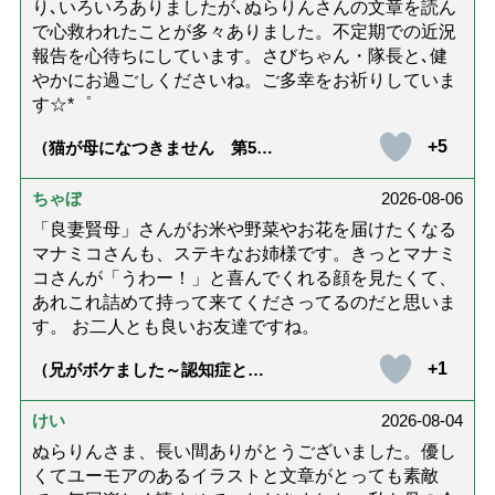
り､いろいろありましたが､ぬらりんさんの文章を読ん
で心救われたことが多々ありました。不定期での近況
報告を心待ちにしています。さびちゃん・隊長と､健
やかにお過ごしくださいね。ご多幸をお祈りしていま
す☆*゜
+5
（猫が母になつきません 第500
話「ありがとう」【最終話】）
ちゃぼ
2026-08-06
「良妻賢母」さんがお米や野菜やお花を届けたくなる
マナミコさんも、ステキなお姉様です。きっとマナミ
コさんが「うわー！」と喜んでくれる顔を見たくて、
あれこれ詰めて持って来てくださってるのだと思いま
す。 お二人とも良いお友達ですね。
+1
（兄がボケました～認知症と介
護と老後と「第84回『特別送
達』が届きました」）
けい
2026-08-04
ぬらりんさま、長い間ありがとうございました。優し
くてユーモアのあるイラストと文章がとっても素敵