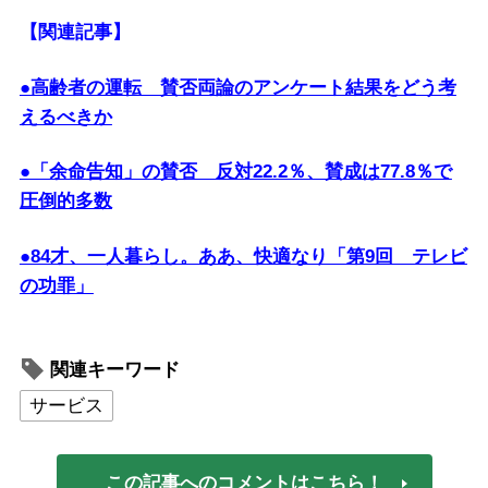
【関連記事】
●高齢者の運転 賛否両論のアンケート結果をどう考
えるべきか
●「余命告知」の賛否 反対22.2％、賛成は77.8％で
圧倒的多数
●84才、一人暮らし。ああ、快適なり「第9回 テレビ
の功罪」
関連キーワード
サービス
この記事へのコメントはこちら！