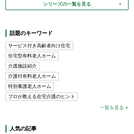
シリーズの一覧を見る
話題のキーワード
サービス付き高齢者向け住宅
住宅型有料老人ホーム
介護施設紹介
介護付有料老人ホーム
特別養護老人ホーム
プロが教える在宅介護のヒント
公的介護保険制度
介護食
一覧を見る
高木ブー
ケアマネジャー
猫が母になつきません
人気の記事