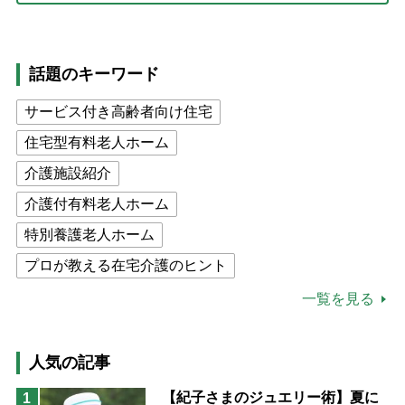
話題のキーワード
サービス付き高齢者向け住宅
住宅型有料老人ホーム
介護施設紹介
介護付有料老人ホーム
特別養護老人ホーム
プロが教える在宅介護のヒント
公的介護保険制度
介護食
一覧を見る
高木ブー
ケアマネジャー
猫が母になつきません
人気の記事
息子の遠距離介護サバイバル術
【紀子さまのジュエリー術】夏に
1