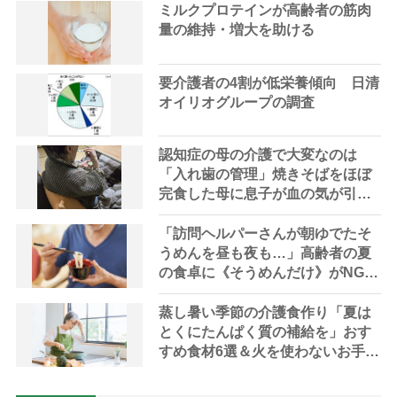
ミルクプロテインが高齢者の筋肉
量の維持・増大を助ける
要介護者の4割が低栄養傾向 日清
オイリオグループの調査
認知症の母の介護で大変なのは
「入れ歯の管理」焼きそばをほぼ
完食した母に息子が血の気が引い
た理由
「訪問ヘルパーさんが朝ゆでたそ
うめんを昼も夜も…」高齢者の夏
の食卓に《そうめんだけ》がNGな
理由とは？【管理栄養士が解説】
蒸し暑い季節の介護食作り「夏は
とくにたんぱく質の補給を」おす
すめ食材6選＆火を使わないお手軽
レシピ3選【管理栄養士提案】