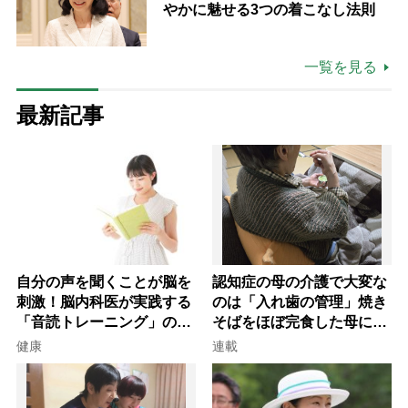
やかに魅せる3つの着こなし法則
一覧を見る
最新記事
自分の声を聞くことが脳を
認知症の母の介護で大変な
刺激！脳内科医が実践する
のは「入れ歯の管理」焼き
「音読トレーニング」の極
そばをほぼ完食した母に息
意
子が血の気が引いた理由
健康
連載