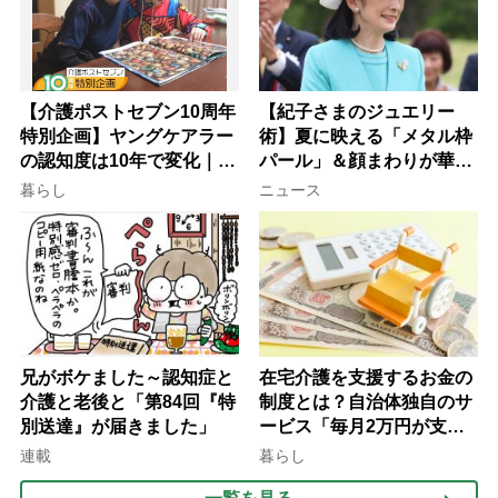
【介護ポストセブン10周年
【紀子さまのジュエリー
特別企画】ヤングケアラー
術】夏に映える「メタル枠
の認知度は10年で変化｜流
パール」＆顔まわりが華や
行語大賞にノミネート、法
ぐ「揺れる一粒」の使い分
暮らし
ニュース
律にも明記されたが果たし
け方
て現在は？
兄がボケました～認知症と
在宅介護を支援するお金の
介護と老後と「第84回『特
制度とは？自治体独自のサ
別送達』が届きました」
ービス「毎月2万円が支給
される」ケースも【FP解
連載
暮らし
説】