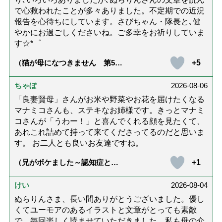
で心救われたことが多々ありました。不定期での近況
報告を心待ちにしています。さびちゃん・隊長と､健
やかにお過ごしくださいね。ご多幸をお祈りしていま
す☆*゜
+5
（猫が母になつきません 第500
話「ありがとう」【最終話】）
ちゃぼ
2026-08-06
「良妻賢母」さんがお米や野菜やお花を届けたくなる
マナミコさんも、ステキなお姉様です。きっとマナミ
コさんが「うわー！」と喜んでくれる顔を見たくて、
あれこれ詰めて持って来てくださってるのだと思いま
す。 お二人とも良いお友達ですね。
+1
（兄がボケました～認知症と介
護と老後と「第84回『特別送
達』が届きました」）
けい
2026-08-04
ぬらりんさま、長い間ありがとうございました。優し
くてユーモアのあるイラストと文章がとっても素敵
で、毎回楽しく読ませていただきました。私も母の介