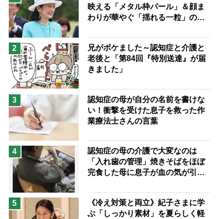
映える「メタル枠パール」＆顔ま
兄がボケました
便利なサービス
わりが華やぐ「揺れる一粒」の使
予防法
い分け方
兄がボケました～認知症と介護と
2
老後と「第84回『特別送達』が届
きました」
認知症の母が自分の名前を書けな
3
い！衝撃を受けた息子を救った作
業療法士さんの言葉
認知症の母の介護で大変なのは
4
「入れ歯の管理」焼きそばをほぼ
完食した母に息子が血の気が引い
た理由
《冷え対策と両立》紀子さまに学
5
ぶ「しっかり素材」を夏らしく軽