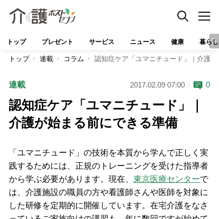
トップ
プレゼント
サービス
ニュース
健康
暮らし
トップ
連載
コラム
認知症ケア「ユマニチュード」｜介護が
連載
0
2017.02.09 07:00
認知症ケア「ユマニチュード」｜
介護が始まる前にできる準備
「ユマニチュード」の技術を本質から学んで正しく実
践するためには、正規のトレーニングを受けた指導者
から学ぶ必要があります。現在、
東京医療センター
で
は、介護施設の職員の方や看護師さんや医師を対象に
した研修を定期的に開催しています。在宅介護をなさ
っているご家族向けの講習も、年に数回ですが始めて