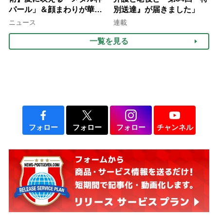
パール」＆顔まわりが華や
別送達』が届きました」
ぐ「揺れる一粒」の使い分
ニュース
連載
け方
一覧を見る
フォロー
フォロー
フォロー
チャンネル