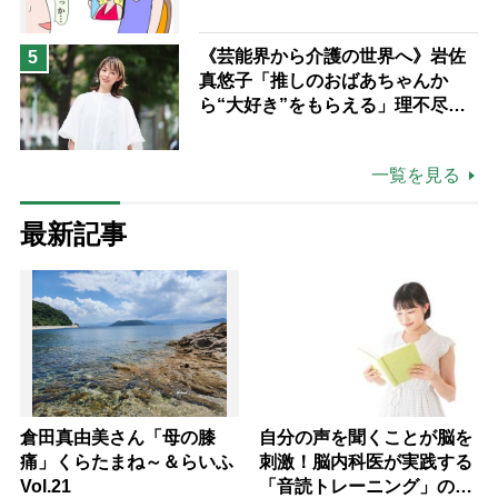
《芸能界から介護の世界へ》岩佐
5
真悠子「推しのおばあちゃんか
ら“大好き”をもらえる」理不尽さ
も吹き飛ぶ“やりがい”、介護の現
場は「愛おしい」
一覧を見る
最新記事
倉田真由美さん「母の膝
自分の声を聞くことが脳を
痛」くらたまね～＆らいふ
刺激！脳内科医が実践する
Vol.21
「音読トレーニング」の極