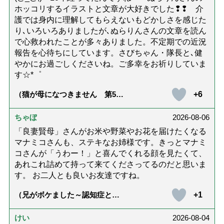
ホッコリするイラストと文章が大好きでした❢❢ 介
護では身内に理解してもらえないもどかしさを感じた
り､いろいろありましたが､ぬらりんさんの文章を読ん
で心救われたことが多々ありました。不定期での近況
報告を心待ちにしています。さびちゃん・隊長と､健
やかにお過ごしくださいね。ご多幸をお祈りしていま
す☆*゜
+6
（猫が母になつきません 第500
話「ありがとう」【最終話】）
ちゃぼ
2026-08-06
「良妻賢母」さんがお米や野菜やお花を届けたくなる
マナミコさんも、ステキなお姉様です。きっとマナミ
コさんが「うわー！」と喜んでくれる顔を見たくて、
あれこれ詰めて持って来てくださってるのだと思いま
す。 お二人とも良いお友達ですね。
+1
（兄がボケました～認知症と介
護と老後と「第84回『特別送
達』が届きました」）
けい
2026-08-04