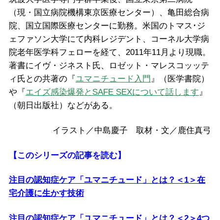
（現・国立病院機構東京医療センター）、亀田総合病
院、国立国際医療センターに勤務。米国のトマス･ジ
ェファソン大学にて内科レジデント、コーネル大学病
院老年医学科フェローを経て、2011年11月より現職。
著書にイヴ・ジネスト氏、ロゼット・マレスコッッテ
ィ氏との共著の『
ユマニチュード入門
』（医学書院）
や『
エイズ感染爆発とSAFE SEXについて話します
』
（朝日出版社）などがある。
イラスト／中島慶子 取材・文／鹿住真弓
【このシリーズの記事を読む】
注目の認知症ケア「ユマニチュード」とは？＜1＞在
宅介護に生かす技術
注目の認知症ケア「ユマニチュード」とは？＜2＞4つ