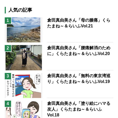
猫が母になつきません
人気の記事
息子の遠距離介護サバイバル術
倉田真由美さん「母の膝痛」くら
1
たまね～＆らいふVol.21
兄がボケました
便利なサービス
予防法
倉田真由美さん「腰痛解消のため
2
に」くらたまね～＆らいふVol.20
倉田真由美さん「無料の東京湾巡
3
り」くらたまね～＆らいふVol.19
倉田真由美さん「塗り絵にハマる
4
友人」くらたまね～＆らいふ
Vol.18