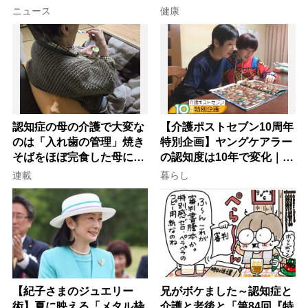
意
ニュース
健康
認知症の母の介護で大変な
【介護ポストセブン10周年
のは「入れ歯の管理」焼き
特別企画】ヤングケアラー
そばをほぼ完食した母に息
の認知度は10年で変化｜流
子が血の気が引いた理由
行語大賞にノミネート、法
連載
暮らし
律にも明記されたが果たし
て現在は？
【紀子さまのジュエリー
兄がボケました～認知症と
術】夏に映える「メタル枠
介護と老後と「第84回『特