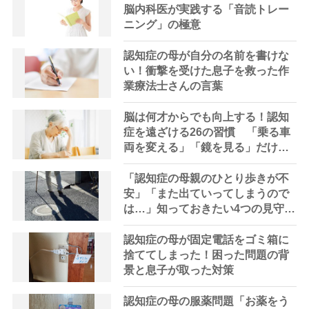
脳内科医が実践する「音読トレー
ニング」の極意
認知症の母が自分の名前を書けな
い！衝撃を受けた息子を救った作
業療法士さんの言葉
脳は何才からでも向上する！認知
症を遠ざける26の習慣 「乗る車
両を変える」「鏡を見る」だけで
も脳は刺激される
「認知症の母親のひとり歩きが不
安」「また出ていってしまうので
は…」知っておきたい4つの見守り
方法やサービスを専門家が解説
認知症の母が固定電話をゴミ箱に
捨ててしまった！困った問題の背
景と息子が取った対策
認知症の母の服薬問題「お薬をう