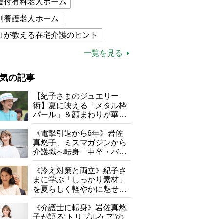
護付有料老人ホーム
別養護老人ホーム
ロが教える在宅介護のヒント
的介護保険制度
介護食
一覧を見る
木ブー
ケアマネジャー
気の記事
が母になつきません
【紀子さまのジュエリー
子の遠距離介護サバイバル術
術】夏に映える「メタル枠
パール」＆顔まわりが華や
がボケました
便利なサービス
ぐ「揺れる一粒」の使い分
け方
《電撃引退から6年》岩佐
防法
真悠子、ミスマガジンから
介護職へ転身 中卒・バイ
ト経験ゼロの彼女が見つけ
た“居場所”「社会の役に立
《冷え対策と両立》紀子さ
ちながら自分らしくいられ
まに学ぶ「しっかり素材」
る」
を夏らしく軽やかに魅せる
3つの着こなし法則
《介護士に転身》岩佐真悠
子が語る“トリプルケア”の