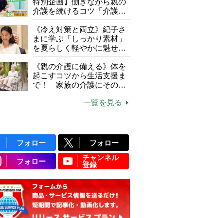
特別企画】働きながら親の
介護を続けるコツ「介護は
10年以上続くことも…3つ
のフェーズに分けて考えて
《冷え対策と両立》紀子さ
みよう」【社会福祉士解
まに学ぶ「しっかり素材」
説】
を夏らしく軽やかに魅せる
3つの着こなし法則
《親の介護に備える》体を
起こすコツから生活支援ま
で！ 家族の介護にそのま
ま活かせる2つの資格
一覧を見る
フォロー
フォロー
チャンネル
フォロー
登録