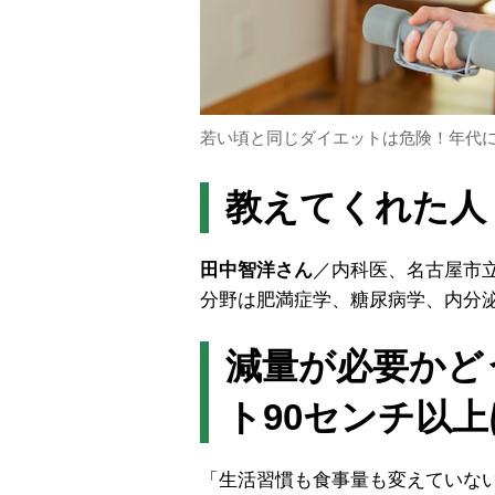
若い頃と同じダイエットは危険！年代
教えてくれた人
田中智洋さん
／内科医、名古屋市
分野は肥満症学、糖尿病学、内分
減量が必要かど
ト90センチ以
「生活習慣も食事量も変えていな