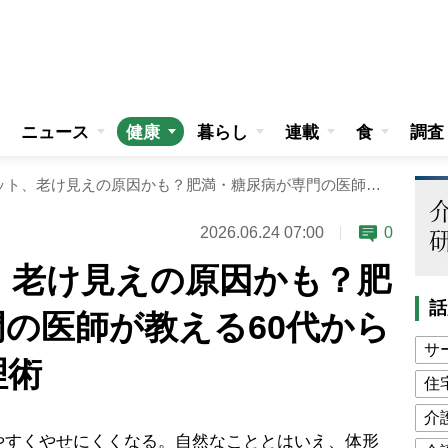
ニュース
健康
暮らし
連載
食
調査
そのダイエット、老け見えの原因かも？肥満・糖尿病が専門の医師が教える60代からの正しい体重管理術
2026.06.24 07:00
0
、老け見えの原因かも？肥
話
の医師が教える60代から
サ
理術
住
介
すくやせにくくなる。自然なこととはいえ、体形