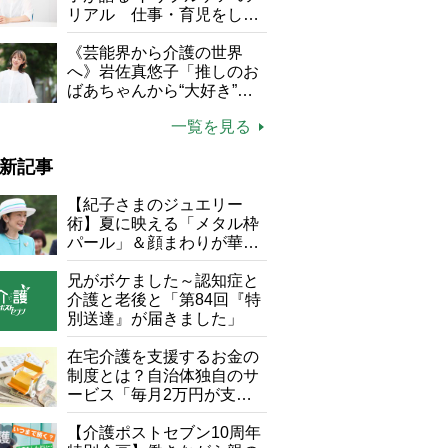
リアル 仕事・育児をしな
がら96歳の義祖母と同居し
て介護 プロだから言える
《芸能界から介護の世界
「家での介護は“雑”でも気
へ》岩佐真悠子「推しのお
にしない」
ばあちゃんから“大好き”を
もらえる」理不尽さも吹き
一覧を見る
飛ぶ“やりがい”、介護の現
場は「愛おしい」
新記事
【紀子さまのジュエリー
術】夏に映える「メタル枠
パール」＆顔まわりが華や
ぐ「揺れる一粒」の使い分
け方
兄がボケました～認知症と
介護と老後と「第84回『特
別送達』が届きました」
在宅介護を支援するお金の
制度とは？自治体独自のサ
ービス「毎月2万円が支給
される」ケースも【FP解
説】
【介護ポストセブン10周年