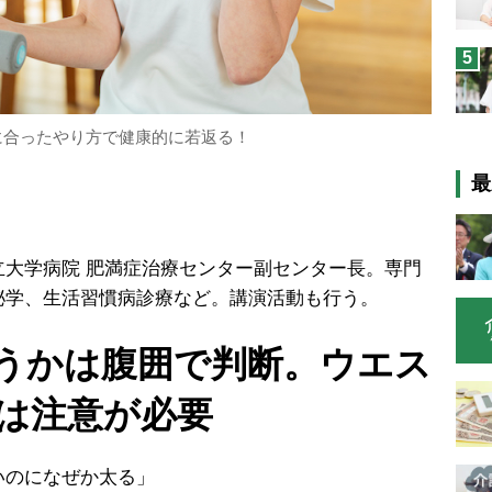
5
に合ったやり方で健康的に若返る！
最
立大学病院 肥満症治療センター副センター長。専門
泌学、生活習慣病診療など。講演活動も行う。
うかは腹囲で判断。ウエス
上は注意が必要
いのになぜか太る」