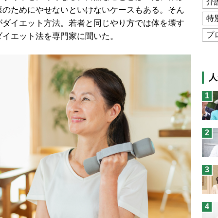
介
康のためにやせないといけないケースもある。そん
特
がダイエット方法。若者と同じやり方では体を壊す
プ
ダイエット法を専門家に聞いた。
公
高
人
猫
1
息
兄
2
予
3
4