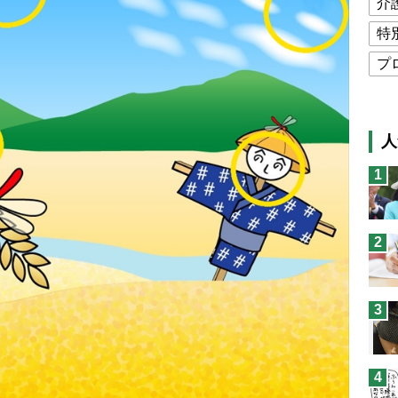
介
特
プ
公
高
人
猫
1
息
兄
2
予
3
4