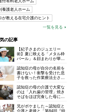
護付有料老人ホーム
別養護老人ホーム
ロが教える在宅介護のヒント
的介護保険制度
介護食
一覧を見る
木ブー
ケアマネジャー
気の記事
が母になつきません
【紀子さまのジュエリー
子の遠距離介護サバイバル術
術】夏に映える「メタル枠
パール」＆顔まわりが華や
がボケました
便利なサービス
ぐ「揺れる一粒」の使い分
け方
認知症の母が自分の名前を
防法
書けない！衝撃を受けた息
子を救った作業療法士さん
の言葉
認知症の母の介護で大変な
のは「入れ歯の管理」焼き
そばをほぼ完食した母に息
子が血の気が引いた理由
兄がボケました～認知症と
介護と老後と「第84回『特