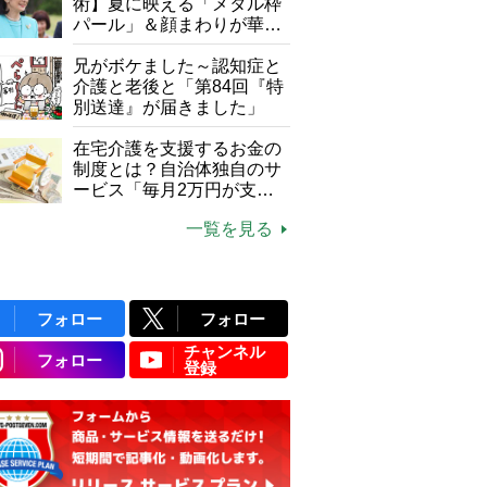
て現在は？
術】夏に映える「メタル枠
パール」＆顔まわりが華や
ぐ「揺れる一粒」の使い分
け方
兄がボケました～認知症と
介護と老後と「第84回『特
別送達』が届きました」
在宅介護を支援するお金の
制度とは？自治体独自のサ
ービス「毎月2万円が支給
される」ケースも【FP解
一覧を見る
説】
フォロー
フォロー
チャンネル
フォロー
登録