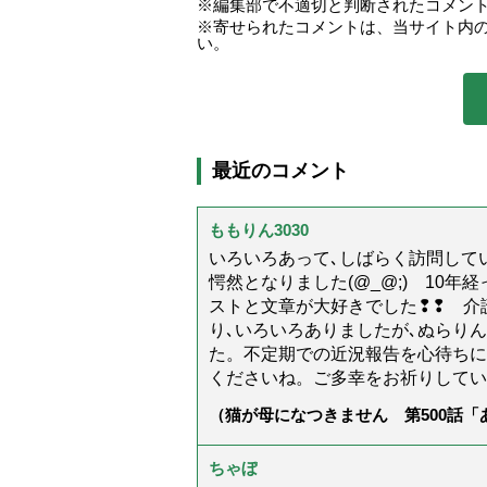
編集部で不適切と判断されたコメン
寄せられたコメントは、当サイト内
い。
最近のコメント
ももりん3030
いろいろあって､しばらく訪問してい
愕然となりました(@_@;) 10
ストと文章が大好きでした❢❢ 介
り､いろいろありましたが､ぬらり
た。不定期での近況報告を心待ちに
くださいね。ご多幸をお祈りしてい
（猫が母になつきません 第500話
ちゃぼ