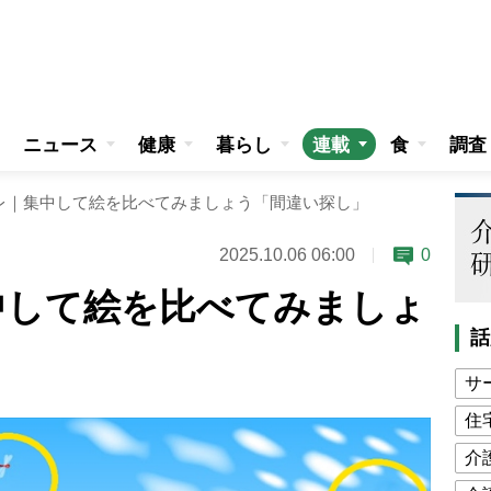
ニュース
健康
暮らし
連載
食
調査
レ｜集中して絵を比べてみましょう「間違い探し」
2025.10.06 06:00
0
中して絵を比べてみましょ
話
」
サ
住
介