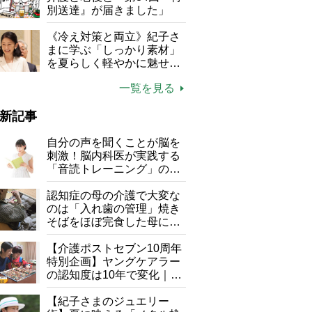
別送達』が届きました」
《冷え対策と両立》紀子さ
まに学ぶ「しっかり素材」
を夏らしく軽やかに魅せる
3つの着こなし法則
一覧を見る
新記事
自分の声を聞くことが脳を
刺激！脳内科医が実践する
「音読トレーニング」の極
意
認知症の母の介護で大変な
のは「入れ歯の管理」焼き
そばをほぼ完食した母に息
子が血の気が引いた理由
【介護ポストセブン10周年
特別企画】ヤングケアラー
の認知度は10年で変化｜流
行語大賞にノミネート、法
律にも明記されたが果たし
【紀子さまのジュエリー