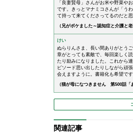
「良妻賢母」さんがお米や野菜やお
です。きっとマナミコさんが「うわ
て持って来てくださってるのだと思
（兄がボケました～認知症と介護と老
た」）
けい
ぬらりんさま、長い間ありがとうご
章がとっても素敵で、毎回楽しく読
たり励みになりました。これから連
ピソード思い出したりしながら頑張
会えますように。書籍化も希望です
（猫が母になつきません 第500話
関連記事