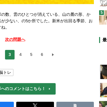
5
の数、雲のひとつが消えている、山の麓の形、か
葉が少ない、の5か所でした。新米が出回る季節、お
すね。
次の問題へ
最
3
4
5
6
脳トレ
事へのコメントはこちら！