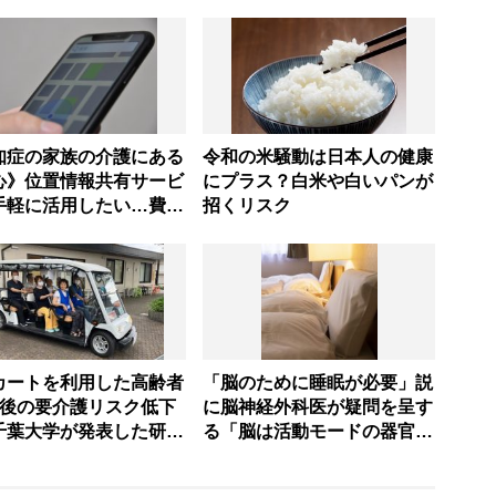
知症の家族の介護にある
令和の米騒動は日本人の健康
心》位置情報共有サービ
にプラス？白米や白いパンが
手軽に活用したい…費用
招くリスク
えて導入する方法
カートを利用した高齢者
「脳のために睡眠が必要」説
年後の要介護リスク低下
に脳神経外科医が疑問を呈す
千葉大学が発表した研究
る「脳は活動モードの器官。
＜調査レポート＞
必ずしも休ませる必要はな
い」