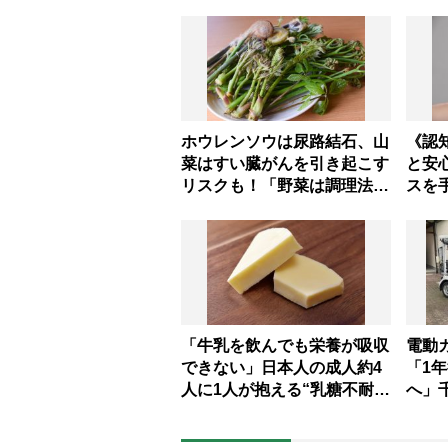
ホウレンソウは尿路結石、山
《認
菜はすい臓がんを引き起こす
と安
リスクも！「野菜は調理法に
スを
注意が必要」【医師解説】
を抑
「牛乳を飲んでも栄養が吸収
電動
できない」日本人の成人約4
「1
人に1人が抱える“乳糖不耐
へ」
症”カルシウムやタンパク質
結果
の摂取はチーズ＆大豆製品が