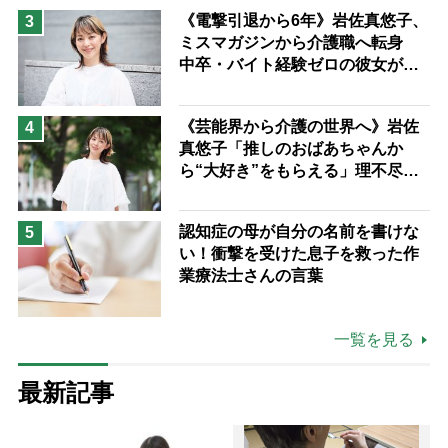
《電撃引退から6年》岩佐真悠子、
3
ミスマガジンから介護職へ転身
中卒・バイト経験ゼロの彼女が見
つけた“居場所”「社会の役に立ち
ながら自分らしくいられる」
《芸能界から介護の世界へ》岩佐
4
真悠子「推しのおばあちゃんか
ら“大好き”をもらえる」理不尽さ
も吹き飛ぶ“やりがい”、介護の現
場は「愛おしい」
認知症の母が自分の名前を書けな
5
い！衝撃を受けた息子を救った作
業療法士さんの言葉
一覧を見る
最新記事