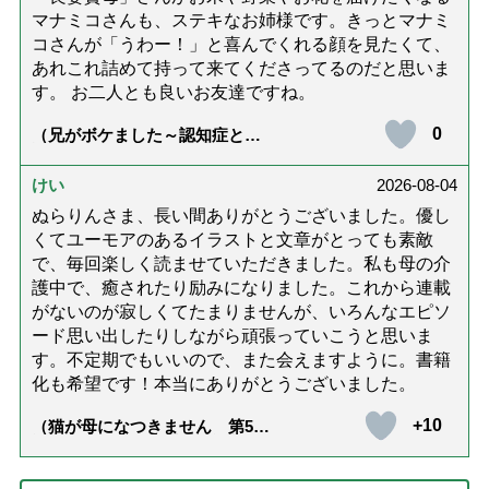
マナミコさんも、ステキなお姉様です。きっとマナミ
コさんが「うわー！」と喜んでくれる顔を見たくて、
あれこれ詰めて持って来てくださってるのだと思いま
す。 お二人とも良いお友達ですね。
0
（兄がボケました～認知症と介
護と老後と「第84回『特別送
達』が届きました」）
けい
2026-08-04
ぬらりんさま、長い間ありがとうございました。優し
くてユーモアのあるイラストと文章がとっても素敵
で、毎回楽しく読ませていただきました。私も母の介
護中で、癒されたり励みになりました。これから連載
がないのが寂しくてたまりませんが、いろんなエピソ
ード思い出したりしながら頑張っていこうと思いま
す。不定期でもいいので、また会えますように。書籍
化も希望です！本当にありがとうございました。
+10
（猫が母になつきません 第500
話「ありがとう」【最終話】）