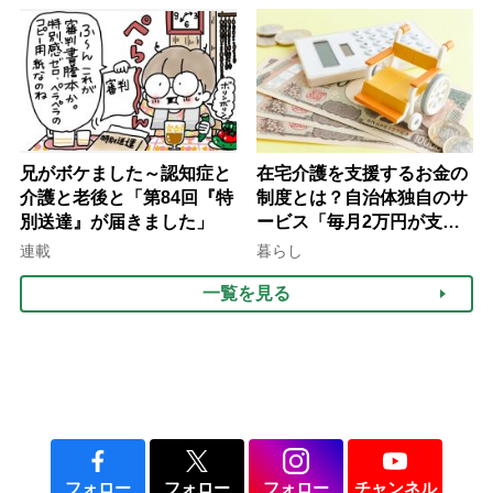
律にも明記されたが果たし
け方
て現在は？
兄がボケました～認知症と
在宅介護を支援するお金の
介護と老後と「第84回『特
制度とは？自治体独自のサ
別送達』が届きました」
ービス「毎月2万円が支給
される」ケースも【FP解
連載
暮らし
説】
一覧を見る
フォロー
フォロー
フォロー
チャンネル