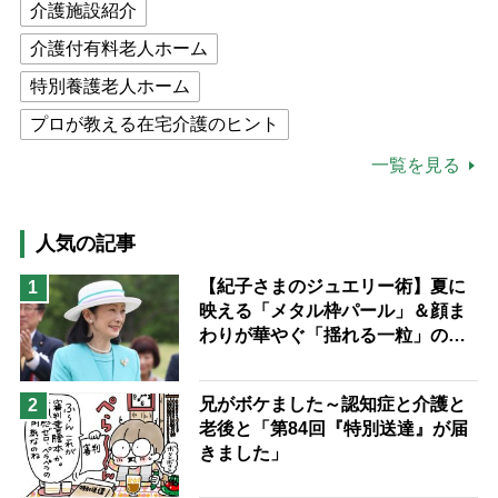
介護施設紹介
介護付有料老人ホーム
特別養護老人ホーム
プロが教える在宅介護のヒント
公的介護保険制度
介護食
一覧を見る
高木ブー
ケアマネジャー
猫が母になつきません
人気の記事
息子の遠距離介護サバイバル術
【紀子さまのジュエリー術】夏に
1
映える「メタル枠パール」＆顔ま
兄がボケました
便利なサービス
わりが華やぐ「揺れる一粒」の使
予防法
い分け方
兄がボケました～認知症と介護と
2
老後と「第84回『特別送達』が届
きました」