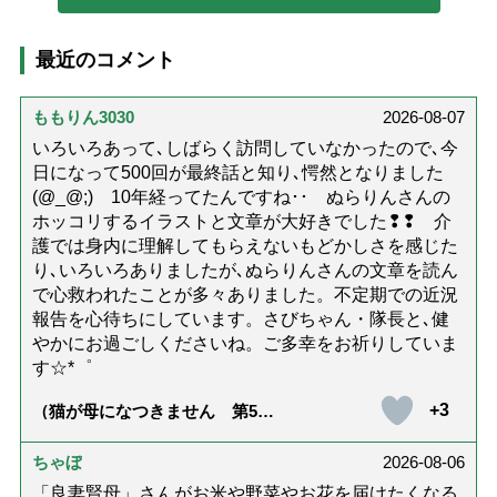
最近のコメント
ももりん3030
2026-08-07
いろいろあって､しばらく訪問していなかったので､今
日になって500回が最終話と知り､愕然となりました
(@_@;) 10年経ってたんですね･･ ぬらりんさんの
ホッコリするイラストと文章が大好きでした❢❢ 介
護では身内に理解してもらえないもどかしさを感じた
り､いろいろありましたが､ぬらりんさんの文章を読ん
で心救われたことが多々ありました。不定期での近況
報告を心待ちにしています。さびちゃん・隊長と､健
やかにお過ごしくださいね。ご多幸をお祈りしていま
す☆*゜
+3
（猫が母になつきません 第500
話「ありがとう」【最終話】）
ちゃぼ
2026-08-06
「良妻賢母」さんがお米や野菜やお花を届けたくなる