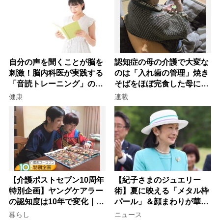
自分の声を聞くことが脳を
認知症の母の介護で大変な
刺激！脳内科医が実践する
のは「入れ歯の管理」焼き
「音読トレーニング」の極
そばをほぼ完食した母に息
意
子が血の気が引いた理由
健康
連載
【介護ポストセブン10周年
【紀子さまのジュエリー
特別企画】ヤングケアラー
術】夏に映える「メタル枠
の認知度は10年で変化｜流
パール」＆顔まわりが華や
行語大賞にノミネート、法
ぐ「揺れる一粒」の使い分
暮らし
ニュース