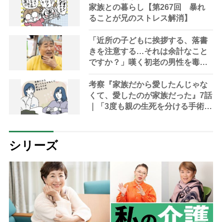
家族との暮らし【第267回 暴れ
ることが兄のストレス解消】
「近所の子どもに挨拶する、落書
きを注意する…それは余計なこと
ですか？」嘆く初老の男性を毒蝮
三太夫が励ます｜「マムちゃんの
毒入り相談室」第62回
考察『家族だから愛したんじゃな
くて、愛したのが家族だった』7話
｜「3度も親の生死を分ける手術に
娘を立ち会わせるなんて」
シリーズ