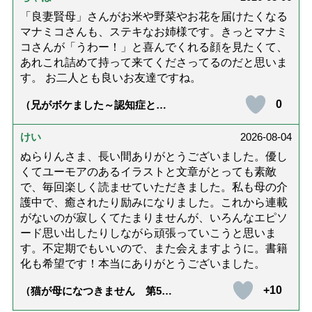
「良妻賢母」さんがお米や野菜やお花を届けたくなる
マナミコさんも、ステキなお姉様です。きっとマナミ
コさんが「うわー！」と喜んでくれる顔を見たくて、
あれこれ詰めて持って来てくださってるのだと思いま
す。 お二人とも良いお友達ですね。
0
（兄がボケました～認知症と介
護と老後と「第84回『特別送
達』が届きました」）
けい
2026-08-04
ぬらりんさま、長い間ありがとうございました。優し
くてユーモアのあるイラストと文章がとっても素敵
で、毎回楽しく読ませていただきました。私も母の介
護中で、癒されたり励みになりました。これから連載
がないのが寂しくてたまりませんが、いろんなエピソ
ード思い出したりしながら頑張っていこうと思いま
す。不定期でもいいので、また会えますように。書籍
化も希望です！本当にありがとうございました。
+10
（猫が母になつきません 第500
話「ありがとう」【最終話】）