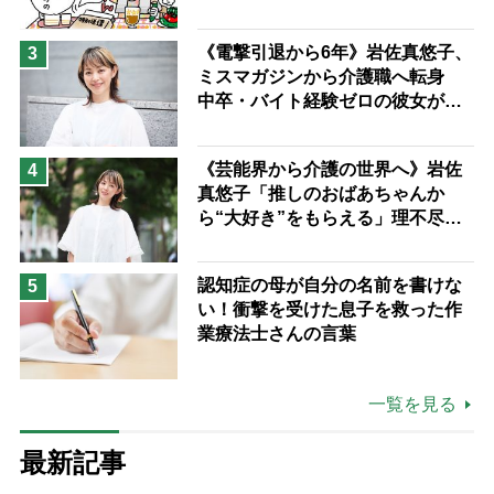
《電撃引退から6年》岩佐真悠子、
3
ミスマガジンから介護職へ転身
中卒・バイト経験ゼロの彼女が見
つけた“居場所”「社会の役に立ち
ながら自分らしくいられる」
《芸能界から介護の世界へ》岩佐
4
真悠子「推しのおばあちゃんか
ら“大好き”をもらえる」理不尽さ
も吹き飛ぶ“やりがい”、介護の現
場は「愛おしい」
認知症の母が自分の名前を書けな
5
い！衝撃を受けた息子を救った作
業療法士さんの言葉
一覧を見る
最新記事