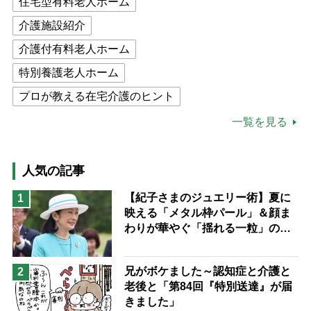
住宅型有料老人ホーム
介護施設紹介
介護付有料老人ホーム
特別養護老人ホーム
プロが教える在宅介護のヒント
公的介護保険制度
介護食
一覧を見る
高木ブー
ケアマネジャー
猫が母になつきません
人気の記事
息子の遠距離介護サバイバル術
【紀子さまのジュエリー術】夏に
1
映える「メタル枠パール」＆顔ま
兄がボケました
便利なサービス
わりが華やぐ「揺れる一粒」の使
予防法
い分け方
兄がボケました～認知症と介護と
2
老後と「第84回『特別送達』が届
きました」