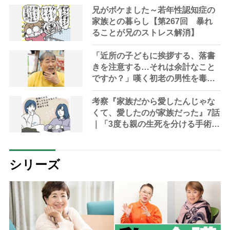
兄がボケました～若年性認知症の
家族との暮らし【第267回 暴れ
ることが兄のストレス解消】
「近所の子どもに挨拶する、落書
きを注意する…それは余計なこと
ですか？」嘆く初老の男性を毒蝮
三太夫が励ます｜「マムちゃんの
毒入り相談室」第62回
考察『家族だから愛したんじゃな
くて、愛したのが家族だった』7話
｜「3度も親の生死を分ける手術に
娘を立ち会わせるなんて」
シリーズ