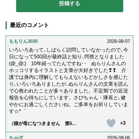
最近のコメント
ももりん3030
2026-08-07
いろいろあって､しばらく訪問していなかったので､今
日になって500回が最終話と知り､愕然となりました
(@_@;) 10年経ってたんですね･･ ぬらりんさんの
ホッコリするイラストと文章が大好きでした❢❢ 介
護では身内に理解してもらえないもどかしさを感じた
り､いろいろありましたが､ぬらりんさんの文章を読ん
で心救われたことが多々ありました。不定期での近況
報告を心待ちにしています。さびちゃん・隊長と､健
やかにお過ごしくださいね。ご多幸をお祈りしていま
す☆*゜
+3
（猫が母になつきません 第500
話「ありがとう」【最終話】）
ちゃぼ
2026-08-06