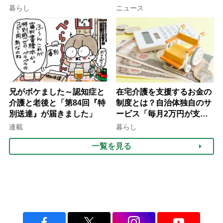
行語大賞にノミネート、法
ぐ「揺れる一粒」の使い分
暮らし
ニュース
律にも明記されたが果たし
け方
て現在は？
兄がボケました～認知症と
在宅介護を支援するお金の
介護と老後と「第84回『特
制度とは？自治体独自のサ
別送達』が届きました」
ービス「毎月2万円が支給
される」ケースも【FP解
連載
暮らし
説】
一覧を見る