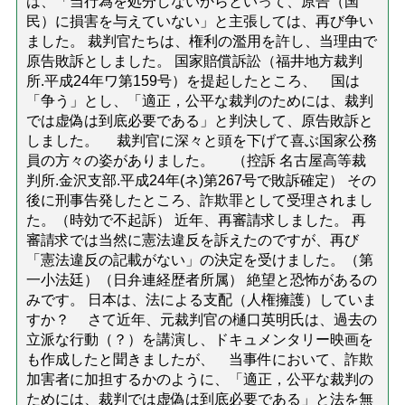
は、「当行為を処分しないからといって、原告（国
民）に損害を与えていない」と主張しては、再び争い
ました。 裁判官たちは、権利の濫用を許し、当理由で
原告敗訴としました。 国家賠償訴訟（福井地方裁判
所.平成24年ワ第159号）を提起したところ、 国は
「争う」とし、「適正，公平な裁判のためには、裁判
では虚偽は到底必要である」と判決して、原告敗訴と
しました。 裁判官に深々と頭を下げて喜ぶ国家公務
員の方々の姿がありました。 （控訴 名古屋高等裁
判所.金沢支部.平成24年(ネ)第267号で敗訴確定） その
後に刑事告発したところ、詐欺罪として受理されまし
た。（時効で不起訴） 近年、再審請求しました。 再
審請求では当然に憲法違反を訴えたのですが、再び
「憲法違反の記載がない」の決定を受けました。（第
一小法廷）（日弁連経歴者所属） 絶望と恐怖があるの
みです。 日本は、法による支配（人権擁護）していま
すか？ さて近年、元裁判官の樋口英明氏は、過去の
立派な行動（？）を講演し、ドキュメンタリー映画を
も作成したと聞きましたが、 当事件において、詐欺
加害者に加担するかのように、「適正，公平な裁判の
ためには、裁判では虚偽は到底必要である」と法を無