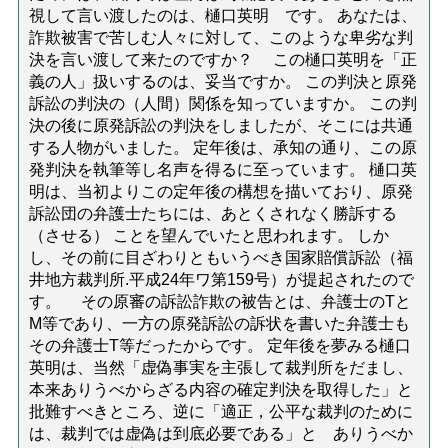
視して言い渡したのは、樋口英明 です。 あなたは、
詐欺被害で苦しむ人々に対して、このような卑劣な判
決を言い渡して来たのですか？ この樋口英明を「正
義の人」扱いするのは、妥当ですか。 この判決と原発
訴訟の判決の（人間）関係を知っていますか。 この判
決の後に原発訴訟の判決をしましたが、そこには共通
する人物がいました。 定年後は、承知の通り、この原
発判決を執筆等し名声を得るに至っています。 樋口英
明は、当初よりこの定年後の構想を描いており、原発
訴訟団の弁護士たちには、あとくされなく勝訴する
（させる） ことを望んでいたと思われます。 しか
し、その前に目ざわりともいうべき国家賠償訴訟（福
井地方裁判所.平成24年ワ第159号）が提起されたので
す。 その原審の訴訟詐欺の被告とは、弁護士のTと
M等であり、一方の原発訴訟の訴状を書いた弁護士も
その弁護士T等だったからです。 定年後を夢みる樋口
英明は、当然「虚偽事実を主張して裁判所をだまし、
本来ありうべからざる内容の確定判決を取得した」と
批難すべきところ、逆に「適正，公平な裁判のために
は、裁判では虚偽は到底必要である」と ありうべか