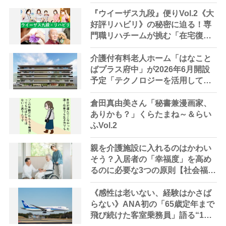
部』来春オープン【埼玉県・春日
部市】
『ウイーザス九段』便りVol.2《大
好評リハビリ》の秘密に迫る！専
門職リハチームが挑む「在宅復帰
の可能性を広げる」「人生の幸福
を追求する」 “リハビリ革命”と
介護付有料老人ホーム「はなこと
は？
ばプラス府中」が2026年6月開設
予定「テクノロジーを活用して高
品質な介護サービスを提供」【東
京都・府中市】
倉田真由美さん「秘書兼漫画家、
ありかも？」くらたまね～＆らい
ふVol.2
親を介護施設に入れるのはかわい
そう？入居者の「幸福度」を高め
るのに必要な3つの原則【社会福祉
士解説】
《感性は老いない、経験はかさば
らない》ANA初の「65歳定年まで
飛び続けた客室乗務員」語る“1人