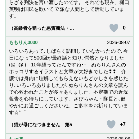
らざる判決を言い渡したのです。 それでも現在、樋口
英明は国民を欺いて 立派な人間として活動していま
す。
0
（高齢者を狙った悪質商法・訪
問詐欺の種類と実例9選｜騙され
ないための4つの対策「騙されや
すい人の特徴は？」【社会福祉
ももりん3030
2026-08-07
士解説】）
いろいろあって､しばらく訪問していなかったので､今
日になって500回が最終話と知り､愕然となりました
(@_@;) 10年経ってたんですね･･ ぬらりんさんの
ホッコリするイラストと文章が大好きでした❢❢ 介
護では身内に理解してもらえないもどかしさを感じた
り､いろいろありましたが､ぬらりんさんの文章を読ん
で心救われたことが多々ありました。不定期での近況
報告を心待ちにしています。さびちゃん・隊長と､健
やかにお過ごしくださいね。ご多幸をお祈りしていま
す☆*゜
+7
（猫が母になつきません 第500
話「ありがとう」【最終話】）
ちゃぼ
2026-08-06