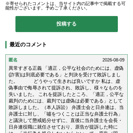
寄せられたコメントは、当サイト内の記事中で掲載する可
能性がございます。予めご了承ください。
最近のコメント
匿名
2026-08-09
異常すぎる正義 「適正，公平な社会のためには、虚偽
(詐害)は到底必要である」と判決を受けて敗訴しまし
た。 どうやって生きれば良いですか 私は、虚
偽事由で侮辱されて提訴され、敗訴し、様々なものを
失いました。 これを提訴したところ、「適正，公平な
裁判のためには、裁判では虚偽は必要である」として
敗訴しました。（本人訴訟） 弁護士会と日弁連は、当
弁護士に対し、「噓をつくことは正当な弁護士行為」
と議決して懲戒処分せずに、直後に当弁護士を会長・
日弁連役職に就任させており、原告が提訴した時に