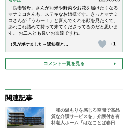
「良妻賢母」さんがお米や野菜やお花を届けたくなる
マナミコさんも、ステキなお姉様です。きっとマナミ
コさんが「うわー！」と喜んでくれる顔を見たくて、
あれこれ詰めて持って来てくださってるのだと思いま
す。 お二人とも良いお友達ですね。
+1
（兄がボケました～認知症と介
護と老後と「第84回『特別送
達』が届きました」）
コメント一覧を見る
関連記事
「和の温もりを感じる空間で高品
質な介護サービスを」介護付き有
料老人ホーム『はなことば春日