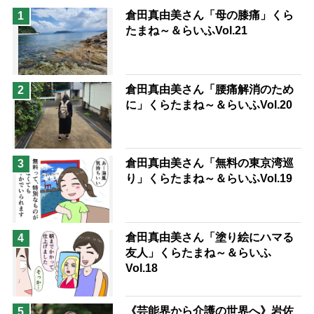
息子の遠距離介護サバイバル術
倉田真由美さん「母の膝痛」くら
1
たまね～＆らいふVol.21
兄がボケました
便利なサービス
予防法
倉田真由美さん「腰痛解消のため
2
に」くらたまね～＆らいふVol.20
倉田真由美さん「無料の東京湾巡
3
り」くらたまね～＆らいふVol.19
倉田真由美さん「塗り絵にハマる
4
友人」くらたまね～＆らいふ
Vol.18
《芸能界から介護の世界へ》岩佐
5