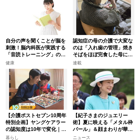
自分の声を聞くことが脳を
認知症の母の介護で大変な
刺激！脳内科医が実践する
のは「入れ歯の管理」焼き
「音読トレーニング」の極
そばをほぼ完食した母に息
意
子が血の気が引いた理由
健康
連載
【介護ポストセブン10周年
【紀子さまのジュエリー
特別企画】ヤングケアラー
術】夏に映える「メタル枠
の認知度は10年で変化｜流
パール」＆顔まわりが華や
行語大賞にノミネート、法
ぐ「揺れる一粒」の使い分
暮らし
ニュース