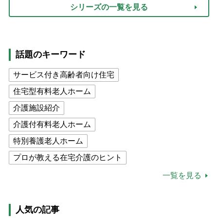
シリーズの一覧を見る
話題のキーワード
サービス付き高齢者向け住宅
住宅型有料老人ホーム
介護施設紹介
介護付有料老人ホーム
特別養護老人ホーム
プロが教える在宅介護のヒント
公的介護保険制度
介護食
一覧を見る
高木ブー
ケアマネジャー
猫が母になつきません
人気の記事