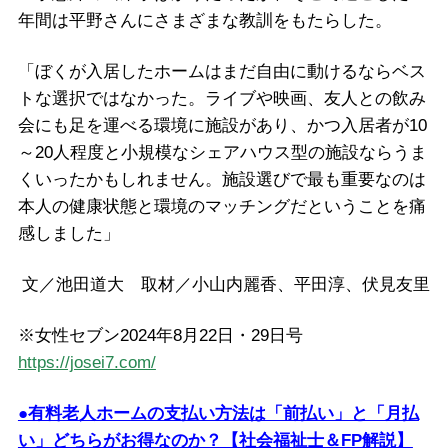
年間は平野さんにさまざまな教訓をもたらした。
「ぼくが入居したホームはまだ自由に動けるならベス
トな選択ではなかった。ライブや映画、友人との飲み
会にも足を運べる環境に施設があり、かつ入居者が10
～20人程度と小規模なシェアハウス型の施設ならうま
くいったかもしれません。施設選びで最も重要なのは
本人の健康状態と環境のマッチングだということを痛
感しました」
文／池田道大 取材／小山内麗香、平田淳、伏見友里
※女性セブン2024年8月22日・29日号
https://josei7.com/
●有料老人ホームの支払い方法は「前払い」と「月払
い」どちらがお得なのか？【社会福祉士＆FP解説】