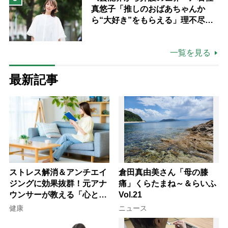
真悠子「推しのおばあちゃんか
ら“大好き”をもらえる」理不尽さ
も吹き飛ぶ“やりがい”、介護の現
場は「愛おしい」
一覧を見る
最新記事
ストレス解消＆アンチエイ
倉田真由美さん「母の膝
ジングに効果抜群！元アナ
痛」くらたまね～＆らいふ
ウンサーが教える「心と体
Vol.21
を元気にする音読の習慣」
健康
ニュース