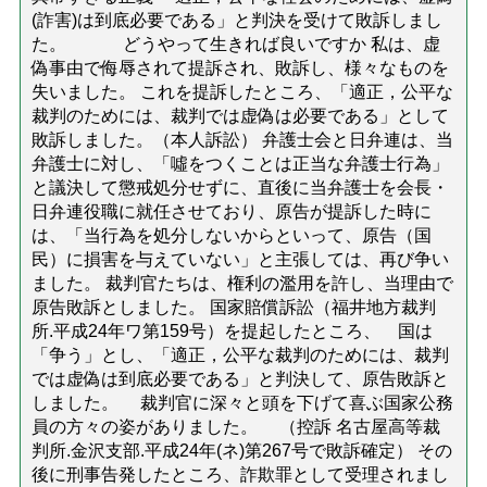
(詐害)は到底必要である」と判決を受けて敗訴しまし
た。 どうやって生きれば良いですか 私は、虚
偽事由で侮辱されて提訴され、敗訴し、様々なものを
失いました。 これを提訴したところ、「適正，公平な
裁判のためには、裁判では虚偽は必要である」として
敗訴しました。（本人訴訟） 弁護士会と日弁連は、当
弁護士に対し、「噓をつくことは正当な弁護士行為」
と議決して懲戒処分せずに、直後に当弁護士を会長・
日弁連役職に就任させており、原告が提訴した時に
は、「当行為を処分しないからといって、原告（国
民）に損害を与えていない」と主張しては、再び争い
ました。 裁判官たちは、権利の濫用を許し、当理由で
原告敗訴としました。 国家賠償訴訟（福井地方裁判
所.平成24年ワ第159号）を提起したところ、 国は
「争う」とし、「適正，公平な裁判のためには、裁判
では虚偽は到底必要である」と判決して、原告敗訴と
しました。 裁判官に深々と頭を下げて喜ぶ国家公務
員の方々の姿がありました。 （控訴 名古屋高等裁
判所.金沢支部.平成24年(ネ)第267号で敗訴確定） その
後に刑事告発したところ、詐欺罪として受理されまし