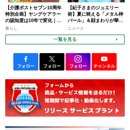
【介護ポストセブン10周年
【紀子さまのジュエリー
特別企画】ヤングケアラー
術】夏に映える「メタル枠
の認知度は10年で変化｜流
パール」＆顔まわりが華や
行語大賞にノミネート、法
ぐ「揺れる一粒」の使い分
暮らし
ニュース
律にも明記されたが果たし
け方
一覧を見る
て現在は？
フォロー
フォロー
フォロー
チャンネル