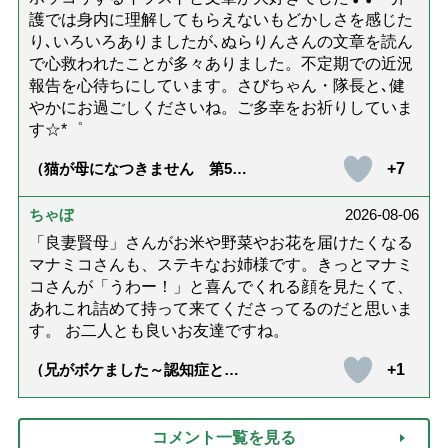
護では身内に理解してもらえないもどかしさを感じた
り､いろいろありましたが､ぬらりんさんの文章を読ん
で心救われたことが多々ありました。不定期での近況
報告を心待ちにしています。さびちゃん・隊長と､健
やかにお過ごしくださいね。ご多幸をお祈りしていま
す☆*゜
+7
（猫が母になつきません 第500
話「ありがとう」【最終話】）
ちゃぼ
2026-08-06
「良妻賢母」さんがお米や野菜やお花を届けたくなる
マナミコさんも、ステキなお姉様です。きっとマナミ
コさんが「うわー！」と喜んでくれる顔を見たくて、
あれこれ詰めて持って来てくださってるのだと思いま
す。 お二人とも良いお友達ですね。
+1
（兄がボケました～認知症と介
護と老後と「第84回『特別送
達』が届きました」）
コメント一覧を見る