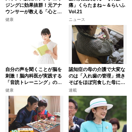
ジングに効果抜群！元アナ
痛」くらたまね～＆らいふ
ウンサーが教える「心と体
Vol.21
を元気にする音読の習慣」
健康
ニュース
自分の声を聞くことが脳を
認知症の母の介護で大変な
刺激！脳内科医が実践する
のは「入れ歯の管理」焼き
「音読トレーニング」の極
そばをほぼ完食した母に息
意
子が血の気が引いた理由
健康
連載