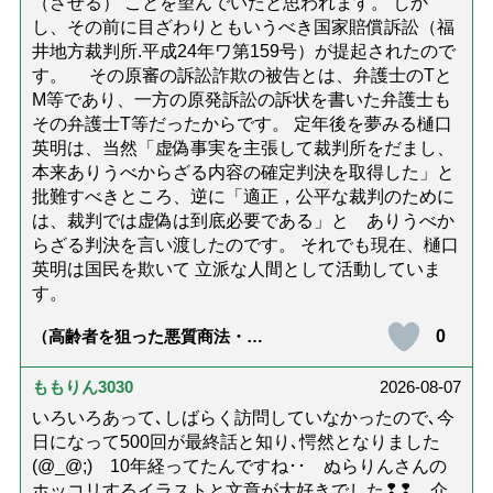
（させる） ことを望んでいたと思われます。 しか
し、その前に目ざわりともいうべき国家賠償訴訟（福
井地方裁判所.平成24年ワ第159号）が提起されたので
す。 その原審の訴訟詐欺の被告とは、弁護士のTと
M等であり、一方の原発訴訟の訴状を書いた弁護士も
その弁護士T等だったからです。 定年後を夢みる樋口
英明は、当然「虚偽事実を主張して裁判所をだまし、
本来ありうべからざる内容の確定判決を取得した」と
批難すべきところ、逆に「適正，公平な裁判のために
は、裁判では虚偽は到底必要である」と ありうべか
らざる判決を言い渡したのです。 それでも現在、樋口
英明は国民を欺いて 立派な人間として活動していま
す。
0
（高齢者を狙った悪質商法・訪
問詐欺の種類と実例9選｜騙され
ないための4つの対策「騙されや
すい人の特徴は？」【社会福祉
ももりん3030
2026-08-07
士解説】）
いろいろあって､しばらく訪問していなかったので､今
日になって500回が最終話と知り､愕然となりました
(@_@;) 10年経ってたんですね･･ ぬらりんさんの
ホッコリするイラストと文章が大好きでした❢❢ 介