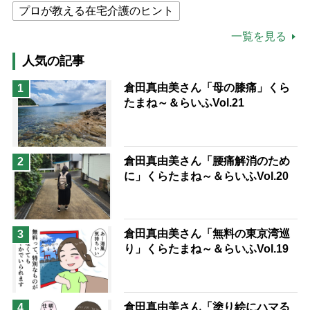
プロが教える在宅介護のヒント
公的介護保険制度
介護食
一覧を見る
高木ブー
ケアマネジャー
人気の記事
猫が母になつきません
倉田真由美さん「母の膝痛」くら
1
たまね～＆らいふVol.21
息子の遠距離介護サバイバル術
兄がボケました
便利なサービス
予防法
倉田真由美さん「腰痛解消のため
2
に」くらたまね～＆らいふVol.20
倉田真由美さん「無料の東京湾巡
3
り」くらたまね～＆らいふVol.19
倉田真由美さん「塗り絵にハマる
4