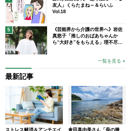
友人」くらたまね～＆らいふ
Vol.18
《芸能界から介護の世界へ》岩佐
5
真悠子「推しのおばあちゃんか
ら“大好き”をもらえる」理不尽さ
も吹き飛ぶ“やりがい”、介護の現
場は「愛おしい」
一覧を見る
最新記事
ストレス解消＆アンチエイ
倉田真由美さん「母の膝