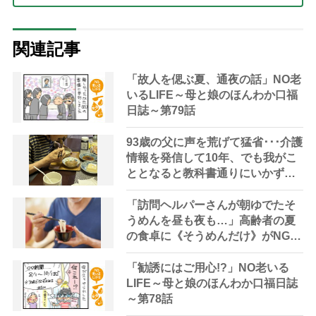
関連記事
「故人を偲ぶ夏、通夜の話」NO老
いるLIFE～母と娘のほんわか口福
日誌～第79話
93歳の父に声を荒げて猛省･･･介護
情報を発信して10年、でも我がこ
ととなると教科書通りにいかずに
ため息「感情と理性の狭間で右往
左往する現実」
「訪問ヘルパーさんが朝ゆでたそ
うめんを昼も夜も…」高齢者の夏
の食卓に《そうめんだけ》がNGな
理由とは？【管理栄養士が解説】
「勧誘にはご用心!?」NO老いる
LIFE～母と娘のほんわか口福日誌
～第78話