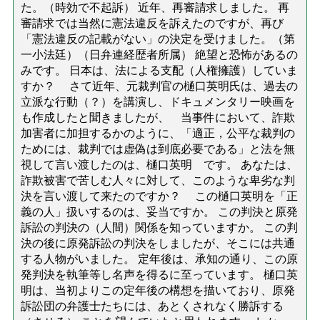
た。（時効で不起訴） 近年、再審請求しました。 再
審請求では当然に憲法違反を訴えたのですが、再び
「憲法違反の記載がない」の決定を受けました。（第
一小法廷）（日弁連経歴者所属） 絶望と恐怖があるの
みです。 日本は、法による支配（人権擁護）していま
すか？ さて近年、元裁判官の樋口英明氏は、過去の
立派な行動（？）を講演し、ドキュメンタリー映画を
も作成したと聞きましたが、 当事件において、詐欺
加害者に加担するかのように、「適正，公平な裁判の
ためには、裁判では虚偽は到底必要である」と法を無
視して言い渡したのは、樋口英明 です。 あなたは、
詐欺被害で苦しむ人々に対して、このような卑劣な判
決を言い渡して来たのですか？ この樋口英明を「正
義の人」扱いするのは、妥当ですか。 この判決と原発
訴訟の判決の（人間）関係を知っていますか。 この判
決の後に原発訴訟の判決をしましたが、そこには共通
する人物がいました。 定年後は、承知の通り、この原
発判決を執筆等し名声を得るに至っています。 樋口英
明は、当初よりこの定年後の構想を描いており、原発
訴訟団の弁護士たちには、あとくされなく勝訴する