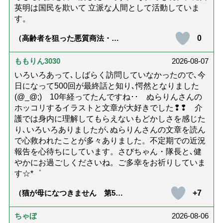
英明は国民を欺いて 立派な人間として活動していま
す。
0
（高齢者を狙った悪質商法・訪
問詐欺の種類と実例9選｜騙され
ないための4つの対策「騙されや
すい人の特徴は？」【社会福祉
ももりん3030
2026-08-07
士解説】）
いろいろあって､しばらく訪問していなかったので､今
日になって500回が最終話と知り､愕然となりました
(@_@;) 10年経ってたんですね･･ ぬらりんさんの
ホッコリするイラストと文章が大好きでした❢❢ 介
護では身内に理解してもらえないもどかしさを感じた
り､いろいろありましたが､ぬらりんさんの文章を読ん
で心救われたことが多々ありました。不定期での近況
報告を心待ちにしています。さびちゃん・隊長と､健
やかにお過ごしくださいね。ご多幸をお祈りしていま
す☆*゜
+7
（猫が母になつきません 第500
話「ありがとう」【最終話】）
ちゃぼ
2026-08-06