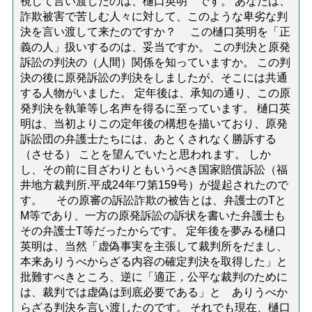
視して言い渡したのは、樋口英明 です。 あなたは、
詐欺被害で苦しむ人々に対して、このような卑劣な判
決を言い渡して来たのですか？ この樋口英明を「正
義の人」扱いするのは、妥当ですか。 この判決と原発
訴訟の判決の（人間）関係を知っていますか。 この判
決の後に原発訴訟の判決をしましたが、そこには共通
する人物がいました。 定年後は、承知の通り、この原
発判決を執筆等し名声を得るに至っています。 樋口英
明は、当初よりこの定年後の構想を描いており、原発
訴訟団の弁護士たちには、あとくされなく勝訴する
（させる） ことを望んでいたと思われます。 しか
し、その前に目ざわりともいうべき国家賠償訴訟（福
井地方裁判所.平成24年ワ第159号）が提起されたので
す。 その原審の訴訟詐欺の被告とは、弁護士のTと
M等であり、一方の原発訴訟の訴状を書いた弁護士も
その弁護士T等だったからです。 定年後を夢みる樋口
英明は、当然「虚偽事実を主張して裁判所をだまし、
本来ありうべからざる内容の確定判決を取得した」と
批難すべきところ、逆に「適正，公平な裁判のために
は、裁判では虚偽は到底必要である」と ありうべか
らざる判決を言い渡したのです。 それでも現在、樋口