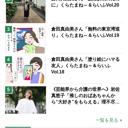
に」くらたまね～＆らいふVol.20
倉田真由美さん「無料の東京湾巡
3
り」くらたまね～＆らいふVol.19
倉田真由美さん「塗り絵にハマる
4
友人」くらたまね～＆らいふ
Vol.18
《芸能界から介護の世界へ》岩佐
5
真悠子「推しのおばあちゃんか
ら“大好き”をもらえる」理不尽さ
も吹き飛ぶ“やりがい”、介護の現
場は「愛おしい」
一覧を見る