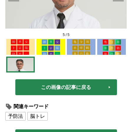
5
/
5
この画像の記事に戻る
関連キーワード
予防法
脳トレ