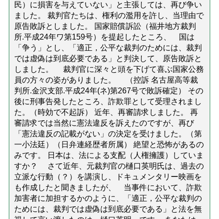
民）に損害を与えていない」と主張しては、再び争い
ました。 裁判官たちは、権利の濫用を許し、当理由で
原告敗訴としました。 国家賠償訴訟（福井地方裁判
所.平成24年ワ第159号）を提起したところ、 国は
「争う」とし、「適正，公平な裁判のためには、裁判
では虚偽は到底必要である」と判決して、原告敗訴と
しました。 裁判官に深々と頭を下げて喜ぶ国家公務
員の方々の姿がありました。 （控訴 名古屋高等裁
判所.金沢支部.平成24年(ネ)第267号で敗訴確定） その
後に刑事告発したところ、詐欺罪として受理されまし
た。（時効で不起訴） 近年、再審請求しました。 再
審請求では当然に憲法違反を訴えたのですが、再び
「憲法違反の記載がない」の決定を受けました。（第
一小法廷）（日弁連経歴者所属） 絶望と恐怖があるの
みです。 日本は、法による支配（人権擁護）していま
すか？ さて近年、元裁判官の樋口英明氏は、過去の
立派な行動（？）を講演し、ドキュメンタリー映画を
も作成したと聞きましたが、 当事件において、詐欺
加害者に加担するかのように、「適正，公平な裁判の
ためには、裁判では虚偽は到底必要である」と法を無