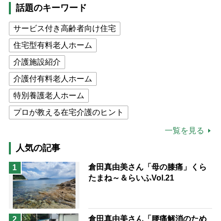
話題のキーワード
サービス付き高齢者向け住宅
住宅型有料老人ホーム
介護施設紹介
介護付有料老人ホーム
特別養護老人ホーム
プロが教える在宅介護のヒント
公的介護保険制度
介護食
一覧を見る
高木ブー
ケアマネジャー
人気の記事
猫が母になつきません
倉田真由美さん「母の膝痛」くら
1
たまね～＆らいふVol.21
息子の遠距離介護サバイバル術
兄がボケました
便利なサービス
予防法
倉田真由美さん「腰痛解消のため
2