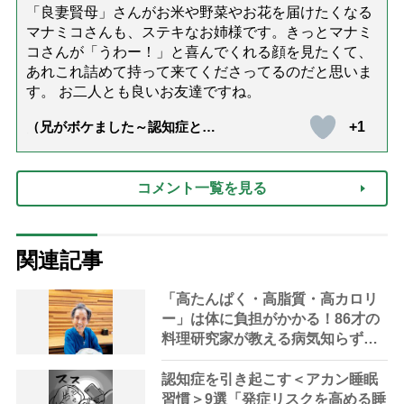
「良妻賢母」さんがお米や野菜やお花を届けたくなる
マナミコさんも、ステキなお姉様です。きっとマナミ
コさんが「うわー！」と喜んでくれる顔を見たくて、
あれこれ詰めて持って来てくださってるのだと思いま
す。 お二人とも良いお友達ですね。
+1
（兄がボケました～認知症と介
護と老後と「第84回『特別送
達』が届きました」）
コメント一覧を見る
関連記事
「高たんぱく・高脂質・高カロリ
ー」は体に負担がかかる！86才の
料理研究家が教える病気知らずの
食事術
認知症を引き起こす＜アカン睡眠
習慣＞9選「発症リスクを高める睡