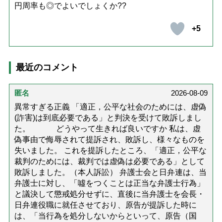
円周率も◎でよいでしょくか??
+5
最近のコメント
匿名
2026-08-09
異常すぎる正義 「適正，公平な社会のためには、虚偽
(詐害)は到底必要である」と判決を受けて敗訴しまし
た。 どうやって生きれば良いですか 私は、虚
偽事由で侮辱されて提訴され、敗訴し、様々なものを
失いました。 これを提訴したところ、「適正，公平な
裁判のためには、裁判では虚偽は必要である」として
敗訴しました。（本人訴訟） 弁護士会と日弁連は、当
弁護士に対し、「噓をつくことは正当な弁護士行為」
と議決して懲戒処分せずに、直後に当弁護士を会長・
日弁連役職に就任させており、原告が提訴した時に
は、「当行為を処分しないからといって、原告（国