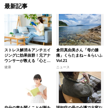
最新記事
ストレス解消＆アンチエイ
倉田真由美さん「母の膝
ジングに効果抜群！元アナ
痛」くらたまね～＆らいふ
ウンサーが教える「心と体
Vol.21
を元気にする音読の習慣」
健康
ニュース
自分の声を聞くことが脳を
認知症の母の介護で大変な