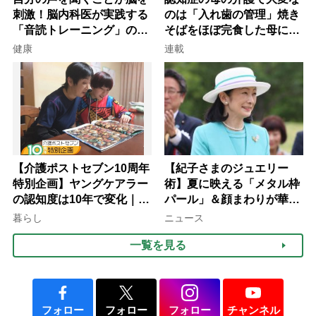
刺激！脳内科医が実践する
のは「入れ歯の管理」焼き
「音読トレーニング」の極
そばをほぼ完食した母に息
意
子が血の気が引いた理由
健康
連載
【介護ポストセブン10周年
【紀子さまのジュエリー
特別企画】ヤングケアラー
術】夏に映える「メタル枠
の認知度は10年で変化｜流
パール」＆顔まわりが華や
行語大賞にノミネート、法
ぐ「揺れる一粒」の使い分
暮らし
ニュース
律にも明記されたが果たし
け方
一覧を見る
て現在は？
フォロー
フォロー
フォロー
チャンネル