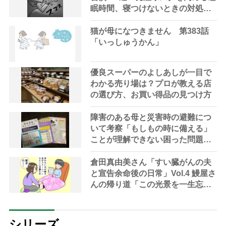
眠時間、寝つけないときの対処
法」など医師が解説
猫が母になつきません 第383話
「いっしゅうかん」
優良スーパーのよしあしが一目で
わかる売り場は？プロが教える店
の選び方、お買い得品の見つけ方
障害のある母と災害時の避難につ
いて考察「もしもの時に備える」
ことが理解できない困った問題と
対策
倉田真由美さん「すい臓がんの夫
と宣告余命後の日常」Vol.4 鰻屋さ
んの帰り道「この光景を一生忘れ
まい」
シリーズ