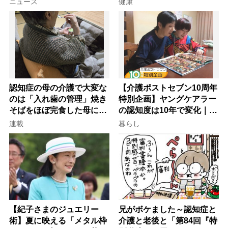
ニュース
健康
認知症の母の介護で大変な
【介護ポストセブン10周年
のは「入れ歯の管理」焼き
特別企画】ヤングケアラー
そばをほぼ完食した母に息
の認知度は10年で変化｜流
子が血の気が引いた理由
行語大賞にノミネート、法
連載
暮らし
律にも明記されたが果たし
て現在は？
【紀子さまのジュエリー
兄がボケました～認知症と
術】夏に映える「メタル枠
介護と老後と「第84回『特