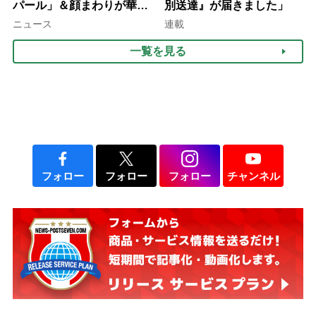
パール」＆顔まわりが華や
別送達』が届きました」
ぐ「揺れる一粒」の使い分
ニュース
連載
け方
一覧を見る
フォロー
フォロー
フォロー
チャンネル