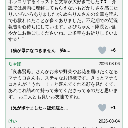
ホッコリするイラストと文章が大好きでした❢❢ 介
護では身内に理解してもらえないもどかしさを感じた
り､いろいろありましたが､ぬらりんさんの文章を読ん
で心救われたことが多々ありました。不定期での近況
報告を心待ちにしています。さびちゃん・隊長と､健
やかにお過ごしくださいね。ご多幸をお祈りしていま
す☆*゜
+6
（猫が母になつきません 第500
話「ありがとう」【最終話】）
ちゃぼ
2026-08-06
「良妻賢母」さんがお米や野菜やお花を届けたくなる
マナミコさんも、ステキなお姉様です。きっとマナミ
コさんが「うわー！」と喜んでくれる顔を見たくて、
あれこれ詰めて持って来てくださってるのだと思いま
す。 お二人とも良いお友達ですね。
+1
（兄がボケました～認知症と介
護と老後と「第84回『特別送
達』が届きました」）
けい
2026-08-04