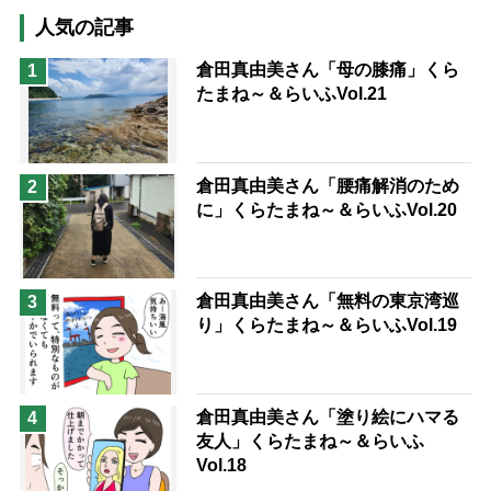
猫が母になつきません
人気の記事
息子の遠距離介護サバイバル術
倉田真由美さん「母の膝痛」くら
1
たまね～＆らいふVol.21
兄がボケました
便利なサービス
予防法
倉田真由美さん「腰痛解消のため
2
に」くらたまね～＆らいふVol.20
倉田真由美さん「無料の東京湾巡
3
り」くらたまね～＆らいふVol.19
倉田真由美さん「塗り絵にハマる
4
友人」くらたまね～＆らいふ
Vol.18