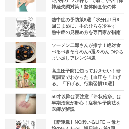
1か所の”ツボ押し”で肩こりや自律
神経失調対策！整体師直伝の体が
軽くなる「二の腕マッサージ」
熱中症の予防策8選「水分は1日8
回こまめに、手のひらを冷やす」
熱中症の見極め方を専門家が指南
ソーメン二郎さんが推す！絶対食
べるべきそうめん5選＆めんつゆち
ょい足しアレンジ4選
高血圧予防に知っておきたい！研
究調査でわかった【血圧を「上げ
る」「下げる」行動習慣10選】
「自転車通勤は心筋梗塞リスクが
↓」
50才以降は要注意「帯状疱疹」は
早期治療が肝心！症状や予防法を
医師が解説
【新連載】NO老いるLIFE ～母と
娘のほんわか口福日誌～ 第1回