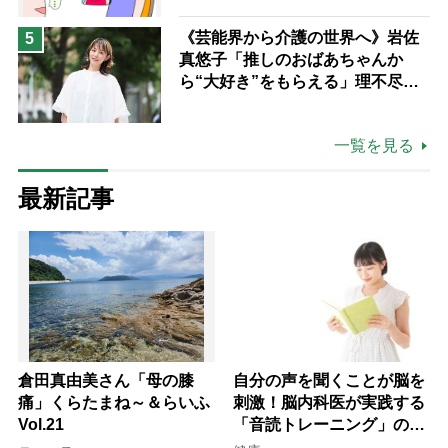
《芸能界から介護の世界へ》岩佐
5
真悠子「推しのおばあちゃんか
ら“大好き”をもらえる」理不尽さ
も吹き飛ぶ“やりがい”、介護の現
場は「愛おしい」
一覧を見る
最新記事
倉田真由美さん「母の膝
自分の声を聞くことが脳を
痛」くらたまね～＆らいふ
刺激！脳内科医が実践する
Vol.21
「音読トレーニング」の極
意