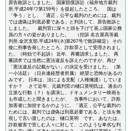
原告敗訴としました。 国家賠償訴訟（福井地方裁判
所.平成24年ワ第159号）を提起したところ、 国は
「争う」とし、「適正，公平な裁判のためには、裁判
では虚偽は到底必要である」と判決して、原告敗訴と
しました。 裁判官に深々と頭を下げて喜ぶ国家公務
員の方々の姿がありました。 （控訴 名古屋高等裁
判所.金沢支部.平成24年(ネ)第267号で敗訴確定） その
後に刑事告発したところ、詐欺罪として受理されまし
た。（時効で不起訴） 近年、再審請求しました。 再
審請求では当然に憲法違反を訴えたのですが、再び
「憲法違反の記載がない」の決定を受けました。（第
一小法廷）（日弁連経歴者所属） 絶望と恐怖があるの
みです。 日本は、法による支配（人権擁護）していま
すか？ さて近年、元裁判官の樋口英明氏は、過去の
立派な行動（？）を講演し、ドキュメンタリー映画を
も作成したと聞きましたが、 当事件において、詐欺
加害者に加担するかのように、「適正，公平な裁判の
ためには、裁判では虚偽は到底必要である」と法を無
視して言い渡したのは、樋口英明 です。 あなたは、
詐欺被害で苦しむ人々に対して、このような卑劣な判