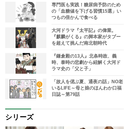
専門医も実践！糖尿病予防のため
の「血糖値を下げる習慣15選」い
つもの倍かんで食べる
大河ドラマ『太平記』の偉業。
『麒麟がくる』の脚本家がタブー
を超えて挑んだ南北朝時代
『鎌倉殿の13人』北条時政、義
時、泰時の悲劇から紐解く大河ド
ラマ史の「父と子」
「故人を偲ぶ夏、通夜の話」NO老
いるLIFE～母と娘のほんわか口福
日誌～第79話
シリーズ