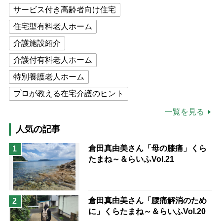
サービス付き高齢者向け住宅
住宅型有料老人ホーム
介護施設紹介
介護付有料老人ホーム
特別養護老人ホーム
プロが教える在宅介護のヒント
公的介護保険制度
介護食
一覧を見る
高木ブー
ケアマネジャー
人気の記事
猫が母になつきません
倉田真由美さん「母の膝痛」くら
1
たまね～＆らいふVol.21
息子の遠距離介護サバイバル術
兄がボケました
便利なサービス
予防法
倉田真由美さん「腰痛解消のため
2
に」くらたまね～＆らいふVol.20