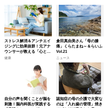
ストレス解消＆アンチエイ
倉田真由美さん「母の膝
ジングに効果抜群！元アナ
痛」くらたまね～＆らいふ
ウンサーが教える「心と体
Vol.21
を元気にする音読の習慣」
健康
ニュース
自分の声を聞くことが脳を
認知症の母の介護で大変な
刺激！脳内科医が実践する
のは「入れ歯の管理」焼き