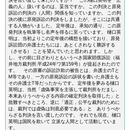
決を言い渡して来たのですか？ この樋口英明を「正
義の人」扱いするのは、妥当ですか。 この判決と原発
訴訟の判決の（人間）関係を知っていますか。 この判
決の後に原発訴訟の判決をしましたが、そこには共通
する人物がいました。 定年後は、承知の通り、この原
発判決を執筆等し名声を得るに至っています。 樋口英
明は、当初よりこの定年後の構想を描いており、原発
訴訟団の弁護士たちには、あとくされなく勝訴する
（させる） ことを望んでいたと思われます。 しか
し、その前に目ざわりともいうべき国家賠償訴訟（福
井地方裁判所.平成24年ワ第159号）が提起されたので
す。 その原審の訴訟詐欺の被告とは、弁護士のTと
M等であり、一方の原発訴訟の訴状を書いた弁護士も
その弁護士T等だったからです。 定年後を夢みる樋口
英明は、当然「虚偽事実を主張して裁判所をだまし、
本来ありうべからざる内容の確定判決を取得した」と
批難すべきところ、逆に「適正，公平な裁判のために
は、裁判では虚偽は到底必要である」と ありうべか
らざる判決を言い渡したのです。 それでも現在、樋口
英明は国民を欺いて 立派な人間として活動していま
す。