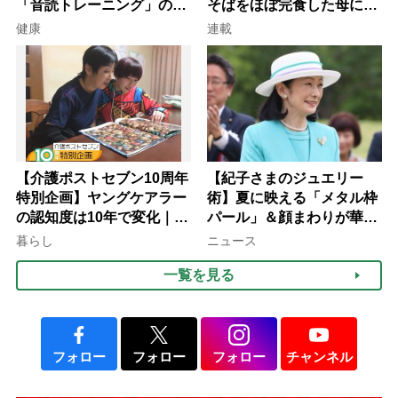
「音読トレーニング」の極
そばをほぼ完食した母に息
意
子が血の気が引いた理由
健康
連載
【介護ポストセブン10周年
【紀子さまのジュエリー
特別企画】ヤングケアラー
術】夏に映える「メタル枠
の認知度は10年で変化｜流
パール」＆顔まわりが華や
行語大賞にノミネート、法
ぐ「揺れる一粒」の使い分
暮らし
ニュース
律にも明記されたが果たし
け方
一覧を見る
て現在は？
フォロー
フォロー
フォロー
チャンネル