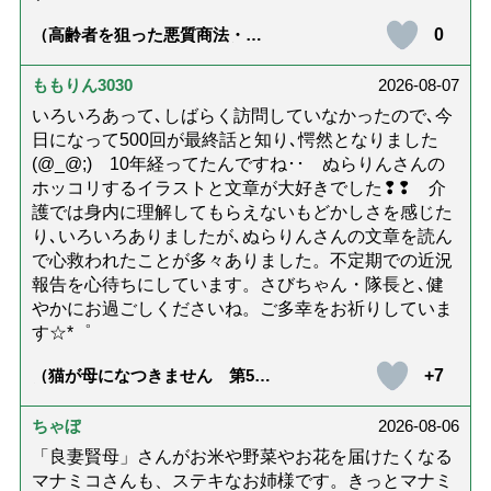
0
（高齢者を狙った悪質商法・訪
問詐欺の種類と実例9選｜騙され
ないための4つの対策「騙されや
すい人の特徴は？」【社会福祉
ももりん3030
2026-08-07
士解説】）
いろいろあって､しばらく訪問していなかったので､今
日になって500回が最終話と知り､愕然となりました
(@_@;) 10年経ってたんですね･･ ぬらりんさんの
ホッコリするイラストと文章が大好きでした❢❢ 介
護では身内に理解してもらえないもどかしさを感じた
り､いろいろありましたが､ぬらりんさんの文章を読ん
で心救われたことが多々ありました。不定期での近況
報告を心待ちにしています。さびちゃん・隊長と､健
やかにお過ごしくださいね。ご多幸をお祈りしていま
す☆*゜
+7
（猫が母になつきません 第500
話「ありがとう」【最終話】）
ちゃぼ
2026-08-06
「良妻賢母」さんがお米や野菜やお花を届けたくなる
マナミコさんも、ステキなお姉様です。きっとマナミ