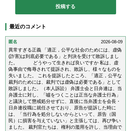
最近のコメント
匿名
2026-08-09
異常すぎる正義 「適正，公平な社会のためには、虚偽
(詐害)は到底必要である」と判決を受けて敗訴しまし
た。 どうやって生きれば良いですか 私は、虚
偽事由で侮辱されて提訴され、敗訴し、様々なものを
失いました。 これを提訴したところ、「適正，公平な
裁判のためには、裁判では虚偽は必要である」として
敗訴しました。（本人訴訟） 弁護士会と日弁連は、当
弁護士に対し、「噓をつくことは正当な弁護士行為」
と議決して懲戒処分せずに、直後に当弁護士を会長・
日弁連役職に就任させており、原告が提訴した時に
は、「当行為を処分しないからといって、原告（国
民）に損害を与えていない」と主張しては、再び争い
ました。 裁判官たちは、権利の濫用を許し、当理由で