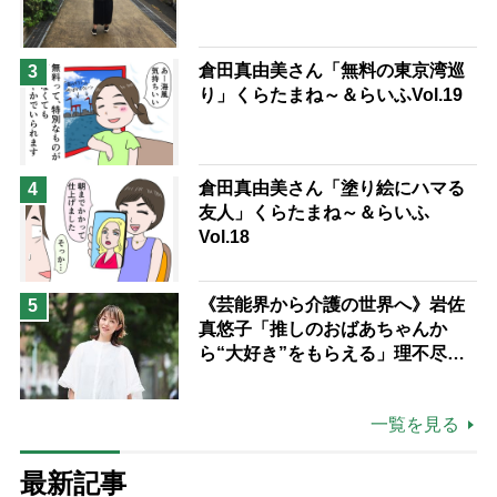
倉田真由美さん「無料の東京湾巡
3
り」くらたまね～＆らいふVol.19
倉田真由美さん「塗り絵にハマる
4
友人」くらたまね～＆らいふ
Vol.18
《芸能界から介護の世界へ》岩佐
5
真悠子「推しのおばあちゃんか
ら“大好き”をもらえる」理不尽さ
も吹き飛ぶ“やりがい”、介護の現
場は「愛おしい」
一覧を見る
最新記事