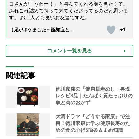
コさんが「うわー！」と喜んでくれる顔を見たくて、
あれこれ詰めて持って来てくださってるのだと思いま
す。 お二人とも良いお友達ですね。
+1
（兄がボケました～認知症と介
護と老後と「第84回『特別送
達』が届きました」）
コメント一覧を見る
関連記事
徳川家康の「健康長寿めし」再現
レシピ8品｜たんぱく質たっぷりの
魚と肉のおかず
大河ドラマ『どうする家康』で注
目！徳川家康に学ぶ健康長寿のた
めの食の心得5箇条＆まめ知識