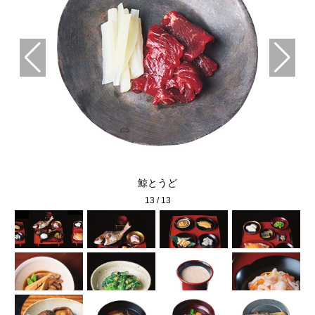
鯨とうど
13
/
13