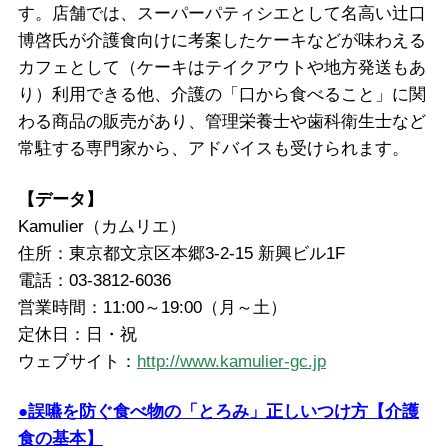
す。店舗では、スーパーパティシエとして名高い辻口
博啓氏が介護食向けに考案したケーキなどが味わえる
カフェとして（ケーキはテイクアウトや地方発送もあ
り）利用できる他、介護の「口から食べること」に関
わる商品の販売があり、管理栄養士や歯科衛生士など
常駐する専門家から、アドバイスも受けられます。
【データ】
Kamulier（カムリエ）
住所：東京都文京区本郷3-2-15 新興ビル1F
電話：03-3812-6036
営業時間：11:00～19:00（月～土）
定休日：日・祝
ウェブサイト：
http://www.kamulier-gc.jp
●誤嚥を防ぐ食べ物の「とろみ」正しいつけ方【介護
食の基本】