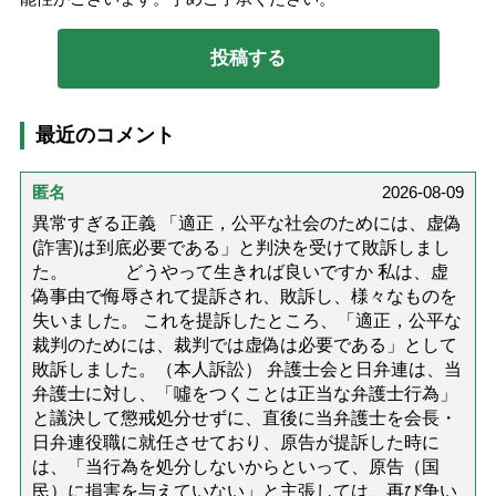
最近のコメント
匿名
2026-08-09
異常すぎる正義 「適正，公平な社会のためには、虚偽
(詐害)は到底必要である」と判決を受けて敗訴しまし
た。 どうやって生きれば良いですか 私は、虚
偽事由で侮辱されて提訴され、敗訴し、様々なものを
失いました。 これを提訴したところ、「適正，公平な
裁判のためには、裁判では虚偽は必要である」として
敗訴しました。（本人訴訟） 弁護士会と日弁連は、当
弁護士に対し、「噓をつくことは正当な弁護士行為」
と議決して懲戒処分せずに、直後に当弁護士を会長・
日弁連役職に就任させており、原告が提訴した時に
は、「当行為を処分しないからといって、原告（国
民）に損害を与えていない」と主張しては、再び争い