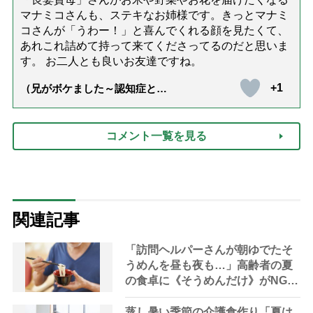
マナミコさんも、ステキなお姉様です。きっとマナミ
コさんが「うわー！」と喜んでくれる顔を見たくて、
あれこれ詰めて持って来てくださってるのだと思いま
す。 お二人とも良いお友達ですね。
+1
（兄がボケました～認知症と介
護と老後と「第84回『特別送
達』が届きました」）
コメント一覧を見る
関連記事
「訪問ヘルパーさんが朝ゆでたそ
うめんを昼も夜も…」高齢者の夏
の食卓に《そうめんだけ》がNGな
理由とは？【管理栄養士が解説】
蒸し暑い季節の介護食作り「夏は