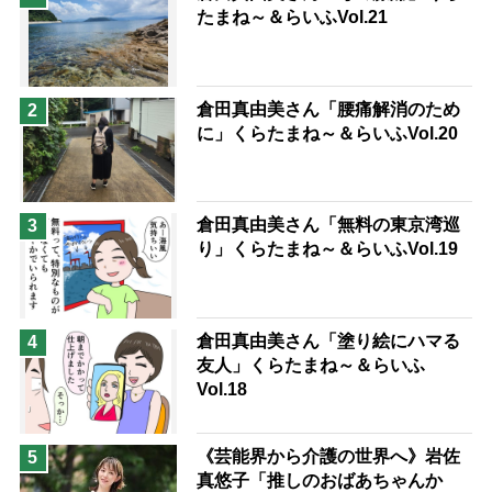
たまね～＆らいふVol.21
兄がボケました
便利なサービス
予防法
倉田真由美さん「腰痛解消のため
2
に」くらたまね～＆らいふVol.20
倉田真由美さん「無料の東京湾巡
3
り」くらたまね～＆らいふVol.19
倉田真由美さん「塗り絵にハマる
4
友人」くらたまね～＆らいふ
Vol.18
《芸能界から介護の世界へ》岩佐
5
真悠子「推しのおばあちゃんか