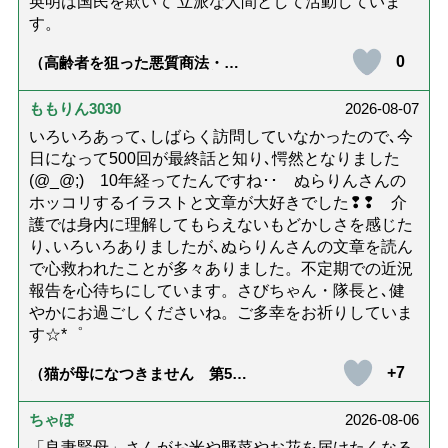
英明は国民を欺いて 立派な人間として活動していま
す。
0
（高齢者を狙った悪質商法・訪
問詐欺の種類と実例9選｜騙され
ないための4つの対策「騙されや
すい人の特徴は？」【社会福祉
ももりん3030
2026-08-07
士解説】）
いろいろあって､しばらく訪問していなかったので､今
日になって500回が最終話と知り､愕然となりました
(@_@;) 10年経ってたんですね･･ ぬらりんさんの
ホッコリするイラストと文章が大好きでした❢❢ 介
護では身内に理解してもらえないもどかしさを感じた
り､いろいろありましたが､ぬらりんさんの文章を読ん
で心救われたことが多々ありました。不定期での近況
報告を心待ちにしています。さびちゃん・隊長と､健
やかにお過ごしくださいね。ご多幸をお祈りしていま
す☆*゜
+7
（猫が母になつきません 第500
話「ありがとう」【最終話】）
ちゃぼ
2026-08-06
「良妻賢母」さんがお米や野菜やお花を届けたくなる