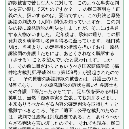
詐欺被害で苦しむ人々に対して、このような卑劣な判
決を言い渡して来たのですか？ この樋口英明を「正
義の人」扱いするのは、妥当ですか。 この判決と原発
訴訟の判決の（人間）関係を知っていますか。 この判
決の後に原発訴訟の判決をしましたが、そこには共通
する人物がいました。 定年後は、承知の通り、この原
発判決を執筆等し名声を得るに至っています。 樋口英
明は、当初よりこの定年後の構想を描いており、原発
訴訟団の弁護士たちには、あとくされなく勝訴する
（させる） ことを望んでいたと思われます。 しか
し、その前に目ざわりともいうべき国家賠償訴訟（福
井地方裁判所.平成24年ワ第159号）が提起されたので
す。 その原審の訴訟詐欺の被告とは、弁護士のTと
M等であり、一方の原発訴訟の訴状を書いた弁護士も
その弁護士T等だったからです。 定年後を夢みる樋口
英明は、当然「虚偽事実を主張して裁判所をだまし、
本来ありうべからざる内容の確定判決を取得した」と
批難すべきところ、逆に「適正，公平な裁判のために
は、裁判では虚偽は到底必要である」と ありうべか
らざる判決を言い渡したのです。 それでも現在、樋口