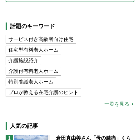
話題のキーワード
サービス付き高齢者向け住宅
住宅型有料老人ホーム
介護施設紹介
介護付有料老人ホーム
特別養護老人ホーム
プロが教える在宅介護のヒント
公的介護保険制度
介護食
一覧を見る
高木ブー
ケアマネジャー
猫が母になつきません
人気の記事
息子の遠距離介護サバイバル術
倉田真由美さん「母の膝痛」くら
1