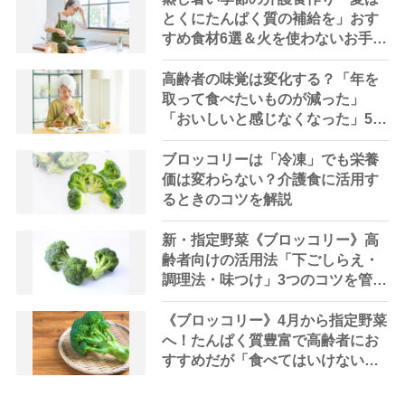
とくにたんぱく質の補給を」おす
すめ食材6選＆火を使わないお手軽
レシピ3選【管理栄養士提案】
高齢者の味覚は変化する？「年を
取って食べたいものが減った」
「おいしいと感じなくなった」5つ
の対処法を管理栄養士が提案
ブロッコリーは「冷凍」でも栄養
価は変わらない？介護食に活用す
るときのコツを解説
新・指定野菜《ブロッコリー》高
齢者向けの活用法「下ごしらえ・
調理法・味つけ」3つのコツを管理
栄養士が解説
《ブロッコリー》4月から指定野菜
へ！たんぱく質豊富で高齢者にお
すすめだが「食べてはいけない人
も」理由を管理栄養士が解説