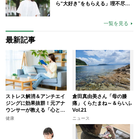
ら“大好き”をもらえる」理不尽さ
も吹き飛ぶ“やりがい”、介護の現
場は「愛おしい」
一覧を見る
最新記事
ストレス解消＆アンチエイ
倉田真由美さん「母の膝
ジングに効果抜群！元アナ
痛」くらたまね～＆らいふ
ウンサーが教える「心と体
Vol.21
を元気にする音読の習慣」
健康
ニュース