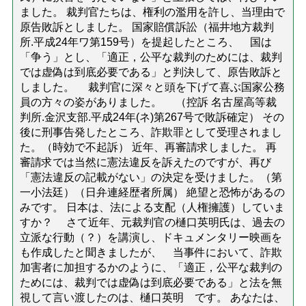
ました。 裁判官たちは、権利の濫用を許し、当理由で
原告敗訴としました。 国家賠償訴訟（福井地方裁判
所.平成24年ワ第159号）を提起したところ、 国は
「争う」とし、「適正，公平な裁判のためには、裁判
では虚偽は到底必要である」と判決して、原告敗訴と
しました。 裁判官に深々と頭を下げて喜ぶ国家公務
員の方々の姿がありました。 （控訴 名古屋高等裁
判所.金沢支部.平成24年(ネ)第267号で敗訴確定） その
後に刑事告発したところ、詐欺罪として受理されまし
た。（時効で不起訴） 近年、再審請求しました。 再
審請求では当然に憲法違反を訴えたのですが、再び
「憲法違反の記載がない」の決定を受けました。（第
一小法廷）（日弁連経歴者所属） 絶望と恐怖があるの
みです。 日本は、法による支配（人権擁護）していま
すか？ さて近年、元裁判官の樋口英明氏は、過去の
立派な行動（？）を講演し、ドキュメンタリー映画を
も作成したと聞きましたが、 当事件において、詐欺
加害者に加担するかのように、「適正，公平な裁判の
ためには、裁判では虚偽は到底必要である」と法を無
視して言い渡したのは、樋口英明 です。 あなたは、