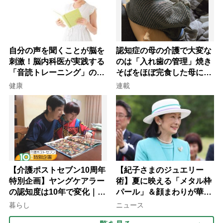
自分の声を聞くことが脳を
認知症の母の介護で大変な
刺激！脳内科医が実践する
のは「入れ歯の管理」焼き
「音読トレーニング」の極
そばをほぼ完食した母に息
意
子が血の気が引いた理由
健康
連載
【介護ポストセブン10周年
【紀子さまのジュエリー
特別企画】ヤングケアラー
術】夏に映える「メタル枠
の認知度は10年で変化｜流
パール」＆顔まわりが華や
行語大賞にノミネート、法
ぐ「揺れる一粒」の使い分
暮らし
ニュース
律にも明記されたが果たし
け方