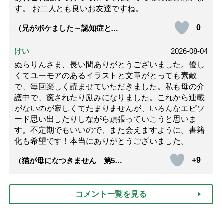
す。 お二人とも良いお友達ですね。
0
（兄がボケました～認知症と介
護と老後と「第84回『特別送
達』が届きました」）
けい
2026-08-04
ぬらりんさま、長い間ありがとうございました。優し
くてユーモアのあるイラストと文章がとっても素敵
で、毎回楽しく読ませていただきました。私も母の介
護中で、癒されたり励みになりました。これから連載
がないのが寂しくてたまりませんが、いろんなエピソ
ード思い出したりしながら頑張っていこうと思いま
す。不定期でもいいので、また会えますように。書籍
化も希望です！本当にありがとうございました。
+9
（猫が母になつきません 第500
話「ありがとう」【最終話】）
コメント一覧を見る