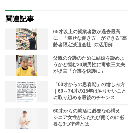
関連記事
65才以上の就業者数が過去最高
に 「幸せな働き方」ができる“高
齢者限定派遣会社”の活用例
父親の介護のために結婚を諦めよ
うかと悩む30歳男性に毒蝮三太夫
が提言「介護を快護に」
「60才からの思春期」の愉しみ方
｜60～74才の15年はやりたいこと
に取り組める最後のチャンス
60才からの就活に必要な心構え
シニア女性がふたたび働くのに必
要な3つ準備とは