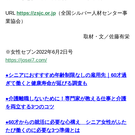
URL
https://zsjc.or.jp
（全国シルバー人材センター事
業協会）
取材・文／佐藤有栄
※女性セブン2022年6月2日号
https://josei7.com/
●シニアにおすすすめ年齢制限なしの雇用先｜60才過
ぎて働くと健康寿命が延びる調査も
●介護離職しないために！専門家が教える仕事と介護
を両立する3つのコツ
●60才からの就活に必要な心構え シニア女性がふた
たび働くのに必要な3つ準備とは