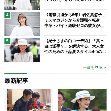
も吹き飛ぶ“やりがい”、介護の現
場は「愛おしい」
《電撃引退から6年》岩佐真悠子、
4
ミスマガジンから介護職へ転身
中卒・バイト経験ゼロの彼女が見
つけた“居場所”「社会の役に立ち
ながら自分らしくいられる」
【紀子さまの白コーデ術】「真っ
5
白は派手？」を解決する、大人女
性のための上品夏スタイル4つのコ
ツ
一覧を見る
最新記事