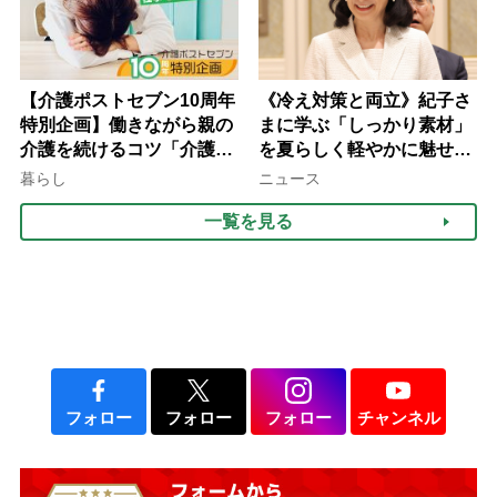
【介護ポストセブン10周年
《冷え対策と両立》紀子さ
特別企画】働きながら親の
まに学ぶ「しっかり素材」
介護を続けるコツ「介護は
を夏らしく軽やかに魅せる
10年以上続くことも…3つ
3つの着こなし法則
暮らし
ニュース
のフェーズに分けて考えて
一覧を見る
みよう」【社会福祉士解
説】
フォロー
フォロー
フォロー
チャンネル