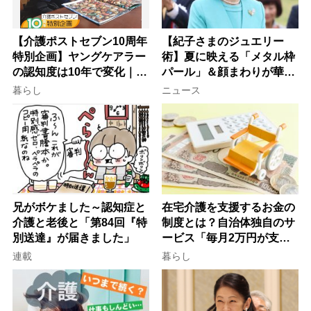
【介護ポストセブン10周年
【紀子さまのジュエリー
特別企画】ヤングケアラー
術】夏に映える「メタル枠
の認知度は10年で変化｜流
パール」＆顔まわりが華や
行語大賞にノミネート、法
ぐ「揺れる一粒」の使い分
暮らし
ニュース
律にも明記されたが果たし
け方
て現在は？
兄がボケました～認知症と
在宅介護を支援するお金の
介護と老後と「第84回『特
制度とは？自治体独自のサ
別送達』が届きました」
ービス「毎月2万円が支給
される」ケースも【FP解
連載
暮らし
説】