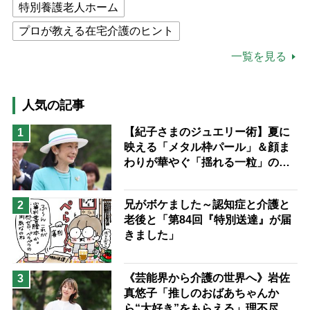
特別養護老人ホーム
プロが教える在宅介護のヒント
公的介護保険制度
介護食
一覧を見る
高木ブー
ケアマネジャー
猫が母になつきません
人気の記事
息子の遠距離介護サバイバル術
【紀子さまのジュエリー術】夏に
1
映える「メタル枠パール」＆顔ま
兄がボケました
便利なサービス
わりが華やぐ「揺れる一粒」の使
予防法
い分け方
兄がボケました～認知症と介護と
2
老後と「第84回『特別送達』が届
きました」
《芸能界から介護の世界へ》岩佐
3
真悠子「推しのおばあちゃんか
ら“大好き”をもらえる」理不尽さ