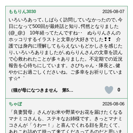
ももりん3030
2026-08-07
いろいろあって､しばらく訪問していなかったので､今
日になって500回が最終話と知り､愕然となりました
(@_@;) 10年経ってたんですね･･ ぬらりんさんの
ホッコリするイラストと文章が大好きでした❢❢ 介
護では身内に理解してもらえないもどかしさを感じた
り､いろいろありましたが､ぬらりんさんの文章を読ん
で心救われたことが多々ありました。不定期での近況
報告を心待ちにしています。さびちゃん・隊長と､健
やかにお過ごしくださいね。ご多幸をお祈りしていま
す☆*゜
0
（猫が母になつきません 第500
話「ありがとう」【最終話】）
ちゃぼ
2026-08-06
「良妻賢母」さんがお米や野菜やお花を届けたくなる
マナミコさんも、ステキなお姉様です。きっとマナミ
コさんが「うわー！」と喜んでくれる顔を見たくて、
あれこれ詰めて持って来てくださってるのだと思いま