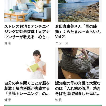
ストレス解消＆アンチエイ
倉田真由美さん「母の膝
ジングに効果抜群！元アナ
痛」くらたまね～＆らいふ
ウンサーが教える「心と体
Vol.21
を元気にする音読の習慣」
健康
ニュース
自分の声を聞くことが脳を
認知症の母の介護で大変な
刺激！脳内科医が実践する
のは「入れ歯の管理」焼き
「音読トレーニング」の極
そばをほぼ完食した母に息
意
子が血の気が引いた理由
健康
連載