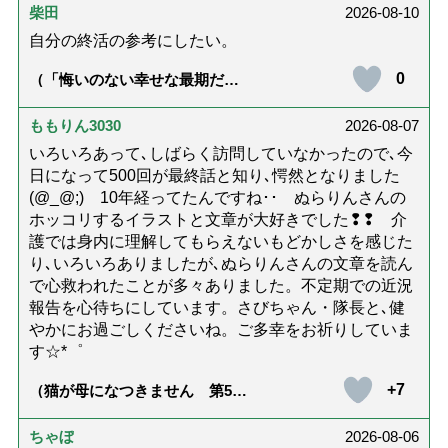
柴田
2026-08-10
自分の終活の参考にしたい。
0
（「悔いのない幸せな最期だっ
た」女優・杉田かおるさんが振
り返る母の在宅介護と看取り｜
幸せな在宅死のために医師が教
ももりん3030
2026-08-07
える大切な5つのこと）
いろいろあって､しばらく訪問していなかったので､今
日になって500回が最終話と知り､愕然となりました
(@_@;) 10年経ってたんですね･･ ぬらりんさんの
ホッコリするイラストと文章が大好きでした❢❢ 介
護では身内に理解してもらえないもどかしさを感じた
り､いろいろありましたが､ぬらりんさんの文章を読ん
で心救われたことが多々ありました。不定期での近況
報告を心待ちにしています。さびちゃん・隊長と､健
やかにお過ごしくださいね。ご多幸をお祈りしていま
す☆*゜
+7
（猫が母になつきません 第500
話「ありがとう」【最終話】）
ちゃぼ
2026-08-06