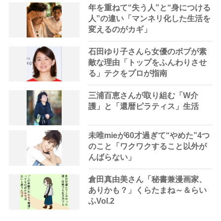
年を重ねて“失う人”と“身につける
人”の違い「マンネリ化した生活を
変えるのがカギ」
石田ゆり子さんら女優のボブが素
敵な理由「トップをふんわりさせ
る」テクをプロが指南
三浦百恵さんが取り組む「W介
護」と「還暦ピラティス」生活
未唯mieが60才過ぎて“やめた”4つ
のこと「ワクワクすること以外が
んばらない」
倉田真由美さん「秘書兼漫画家、
ありかも？」くらたまね～＆らい
ふVol.2