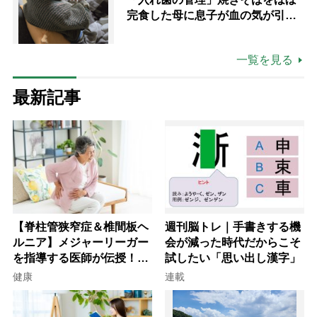
完食した母に息子が血の気が引い
た理由
一覧を見る
最新記事
【脊柱管狭窄症＆椎間板ヘ
週刊脳トレ｜手書きする機
ルニア】メジャーリーガー
会が減った時代だからこそ
を指導する医師が伝授！腰
試したい「思い出し漢字」
痛を自力で治す運動療法4
健康
連載
選