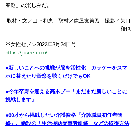
春期」の楽しみだ。
取材・文／山下和恵 取材／廉屋友美乃 撮影／矢口
和也
※女性セブン2022年3月24日号
https://josei7.com/
●新しいことへの挑戦が脳を活性化 ガラケーをスマ
ホに替えたり音楽を聴くだけでもOK
●今年卒寿を迎える高木ブー「まだまだ新しいことに
挑戦します」
●60才から挑戦したい介護資格「介護職員初任者研
修」、新設の「生活援助従事者研修」などの取得方法