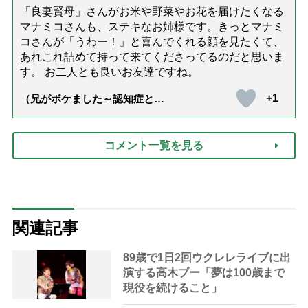
「良妻賢母」さんがお米や野菜やお花を届けたくなる
マナミコさんも、ステキなお姉様です。きっとマナミ
コさんが「うわー！」と喜んでくれる顔を見たくて、
あれこれ詰めて持って来てくださってるのだと思いま
す。 お二人とも良いお友達ですね。
+1
（兄がボケました～認知症と介
護と老後と「第84回『特別送
達』が届きました」）
コメント一覧を見る
関連記事
89歳で1日2回ウクレレライブに出
演する高木ブー「夢は100歳まで
現役を続けること」