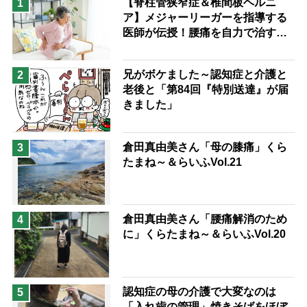
【脊柱管狭窄症＆椎間板ヘルニ
1
ア】メジャーリーガーを指導する
兄がボケました
便利なサービス
医師が伝授！腰痛を自力で治す運
予防法
動療法4選
兄がボケました～認知症と介護と
2
老後と「第84回『特別送達』が届
きました」
倉田真由美さん「母の膝痛」くら
3
たまね～＆らいふVol.21
倉田真由美さん「腰痛解消のため
4
に」くらたまね～＆らいふVol.20
認知症の母の介護で大変なのは
5
「入れ歯の管理」焼きそばをほぼ