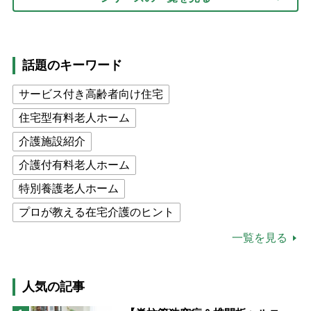
話題のキーワード
サービス付き高齢者向け住宅
住宅型有料老人ホーム
介護施設紹介
介護付有料老人ホーム
特別養護老人ホーム
プロが教える在宅介護のヒント
公的介護保険制度
介護食
一覧を見る
高木ブー
ケアマネジャー
猫が母になつきません
人気の記事
息子の遠距離介護サバイバル術