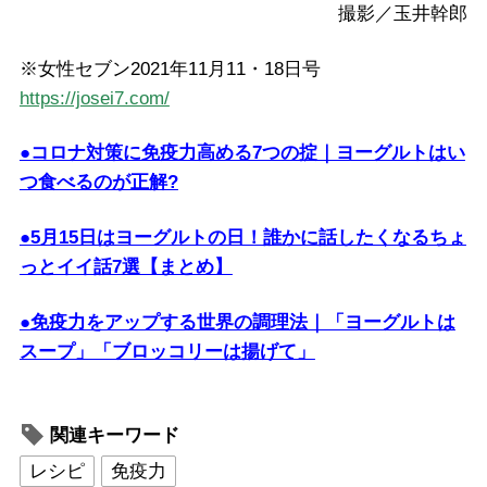
撮影／玉井幹郎
※女性セブン2021年11月11・18日号
https://josei7.com/
●コロナ対策に免疫力高める7つの掟｜ヨーグルトはい
つ食べるのが正解?
●5月15日はヨーグルトの日！誰かに話したくなるちょ
っとイイ話7選【まとめ】
●免疫力をアップする世界の調理法｜「ヨーグルトは
スープ」「ブロッコリーは揚げて」
関連キーワード
レシピ
免疫力