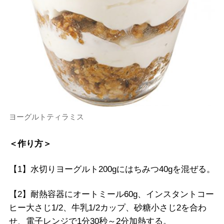
ヨーグルトティラミス
＜作り方＞
【1】水切りヨーグルト200gにはちみつ40gを混ぜる。
【2】耐熱容器にオートミール60g、インスタントコー
ヒー大さじ1/2、牛乳1/2カップ、砂糖小さじ2を合わ
せ、電子レンジで1分30秒～2分加熱する。