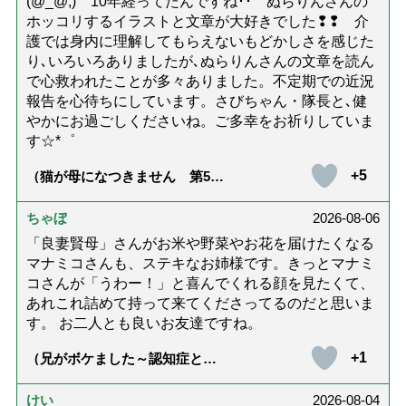
(@_@;) 10年経ってたんですね･･ ぬらりんさんの
ホッコリするイラストと文章が大好きでした❢❢ 介
護では身内に理解してもらえないもどかしさを感じた
り､いろいろありましたが､ぬらりんさんの文章を読ん
で心救われたことが多々ありました。不定期での近況
報告を心待ちにしています。さびちゃん・隊長と､健
やかにお過ごしくださいね。ご多幸をお祈りしていま
す☆*゜
+5
（猫が母になつきません 第500
話「ありがとう」【最終話】）
ちゃぼ
2026-08-06
「良妻賢母」さんがお米や野菜やお花を届けたくなる
マナミコさんも、ステキなお姉様です。きっとマナミ
コさんが「うわー！」と喜んでくれる顔を見たくて、
あれこれ詰めて持って来てくださってるのだと思いま
す。 お二人とも良いお友達ですね。
+1
（兄がボケました～認知症と介
護と老後と「第84回『特別送
達』が届きました」）
けい
2026-08-04