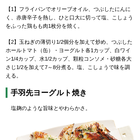
【1】フライパンでオリーブオイル、つぶしたにんに
く、赤唐辛子を熱し、ひと口大に切って塩、こしょう
をふった鶏もも肉1枚分を焼く。
【2】玉ねぎの薄切り1/2個分を加えて炒め、つぶした
ホールトマト（缶）・ヨーグルト各1カップ、白ワイ
ン1/4カップ、水1/2カップ、顆粒コンソメ・砂糖各大
さじ1/2を加えて7～8分煮る。塩、こしょうで味を調
える。
手羽先ヨーグルト焼き
塩麹のような旨味とやわらかさ。