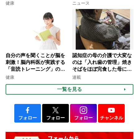
を元気にする音読の習慣」
健康
ニュース
自分の声を聞くことが脳を
認知症の母の介護で大変な
刺激！脳内科医が実践する
のは「入れ歯の管理」焼き
「音読トレーニング」の極
そばをほぼ完食した母に息
意
子が血の気が引いた理由
健康
連載
一覧を見る
フォロー
フォロー
フォロー
チャンネル