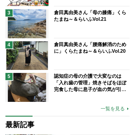
倉田真由美さん「母の膝痛」くら
3
たまね～＆らいふVol.21
倉田真由美さん「腰痛解消のため
4
に」くらたまね～＆らいふVol.20
認知症の母の介護で大変なのは
5
「入れ歯の管理」焼きそばをほぼ
完食した母に息子が血の気が引い
た理由
一覧を見る
最新記事