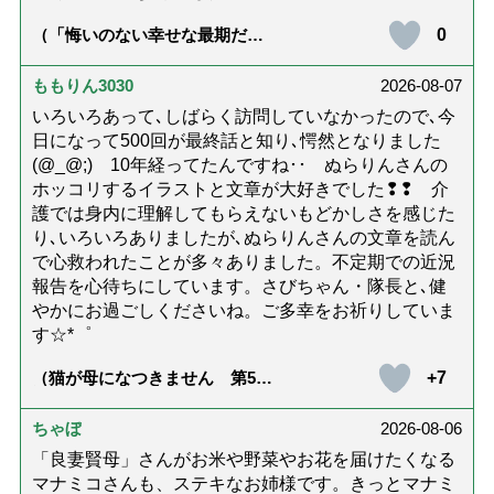
0
（「悔いのない幸せな最期だっ
た」女優・杉田かおるさんが振
り返る母の在宅介護と看取り｜
幸せな在宅死のために医師が教
ももりん3030
2026-08-07
える大切な5つのこと）
いろいろあって､しばらく訪問していなかったので､今
日になって500回が最終話と知り､愕然となりました
(@_@;) 10年経ってたんですね･･ ぬらりんさんの
ホッコリするイラストと文章が大好きでした❢❢ 介
護では身内に理解してもらえないもどかしさを感じた
り､いろいろありましたが､ぬらりんさんの文章を読ん
で心救われたことが多々ありました。不定期での近況
報告を心待ちにしています。さびちゃん・隊長と､健
やかにお過ごしくださいね。ご多幸をお祈りしていま
す☆*゜
+7
（猫が母になつきません 第500
話「ありがとう」【最終話】）
ちゃぼ
2026-08-06
「良妻賢母」さんがお米や野菜やお花を届けたくなる
マナミコさんも、ステキなお姉様です。きっとマナミ