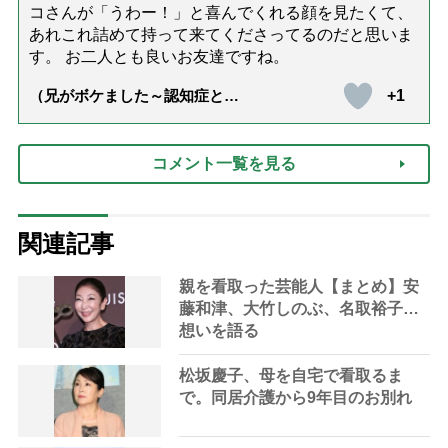
コさんが「うわー！」と喜んでくれる顔を見たくて、
あれこれ詰めて持って来てくださってるのだと思いま
す。 お二人とも良いお友達ですね。
+1
（兄がボケました～認知症と介
護と老後と「第84回『特別送
達』が届きました」）
コメント一覧を見る
関連記事
親を看取った芸能人【まとめ】安
藤和津、大竹しのぶ、名取裕子…
想いを語る
松坂慶子、母を自宅で看取るま
で。同居介護から9年目のお別れ