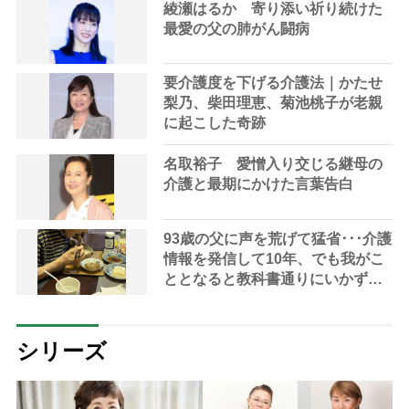
綾瀬はるか 寄り添い祈り続けた
最愛の父の肺がん闘病
要介護度を下げる介護法｜かたせ
梨乃、柴田理恵、菊池桃子が老親
に起こした奇跡
名取裕子 愛憎入り交じる継母の
介護と最期にかけた言葉告白
93歳の父に声を荒げて猛省･･･介護
情報を発信して10年、でも我がこ
ととなると教科書通りにいかずに
ため息「感情と理性の狭間で右往
左往する現実」
シリーズ