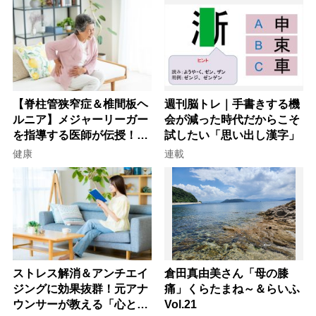
【脊柱管狭窄症＆椎間板ヘ
週刊脳トレ｜手書きする機
ルニア】メジャーリーガー
会が減った時代だからこそ
を指導する医師が伝授！腰
試したい「思い出し漢字」
痛を自力で治す運動療法4
健康
連載
選
ストレス解消＆アンチエイ
倉田真由美さん「母の膝
ジングに効果抜群！元アナ
痛」くらたまね～＆らいふ
ウンサーが教える「心と体
Vol.21