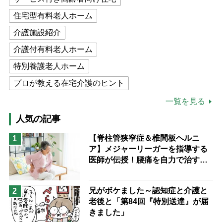
住宅型有料老人ホーム
介護施設紹介
介護付有料老人ホーム
特別養護老人ホーム
プロが教える在宅介護のヒント
公的介護保険制度
介護食
一覧を見る
高木ブー
ケアマネジャー
人気の記事
猫が母になつきません
【脊柱管狭窄症＆椎間板ヘルニ
1
ア】メジャーリーガーを指導する
息子の遠距離介護サバイバル術
医師が伝授！腰痛を自力で治す運
兄がボケました
便利なサービス
動療法4選
予防法
兄がボケました～認知症と介護と
2
老後と「第84回『特別送達』が届
きました」