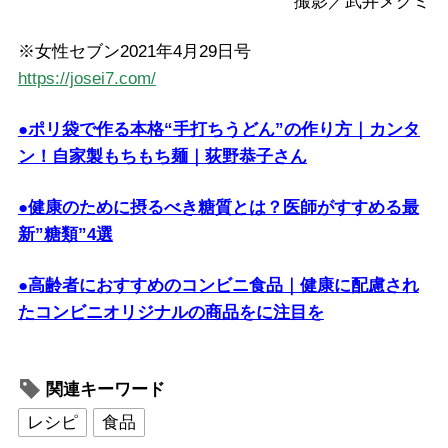
撮影／武井メグミ
※女性セブン2021年4月29日号
https://josei7.com/
●ポリ袋で作る本格“手打ちうどん”の作り方｜カンタ
ン！自家製もちもち麺｜荻野恭子さん
●健康のために摂るべき糖質とは？医師がすすめる最
新”糖類”4選
●高齢者におすすめのコンビニ食品｜健康に配慮され
たコンビニオリジナルの商品をに注目を
関連キーワード
レシピ
食品