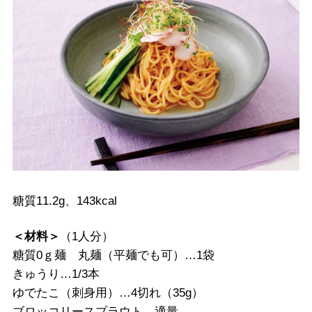
糖質11.2g、143kcal
＜材料＞
（1人分）
糖質0ｇ麺 丸麺（平麺でも可）…1袋
きゅうり…1/3本
ゆでたこ（刺身用）…4切れ（35g）
ブロッコリースプラウト…適量