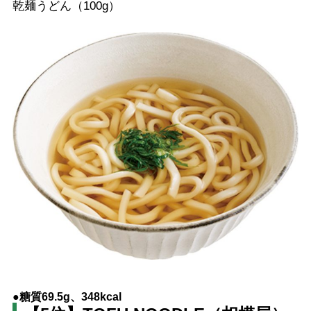
乾麺うどん（100g）
●糖質69.5g、348kcal