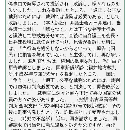
偽事由で侮辱されて提訴され、敗訴し、様々なものを
失いました。 これを提訴したところ、「適正，公平な
裁判のためには、裁判では虚偽は必要である」として
敗訴しました。（本人訴訟） 弁護士会と日弁連は、当
弁護士に対し、「噓をつくことは正当な弁護士行為」
と議決して懲戒処分せずに、直後に当弁護士を会長・
日弁連役職に就任させており、原告が提訴した時に
は、「当行為を処分しないからといって、原告（国
民）に損害を与えていない」と主張しては、再び争い
ました。 裁判官たちは、権利の濫用を許し、当理由で
原告敗訴としました。 国家賠償訴訟（福井地方裁判
所.平成24年ワ第159号）を提起したところ、 国は
「争う」とし、「適正，公平な裁判のためには、裁判
では虚偽は到底必要である」と判決して、原告敗訴と
しました。 裁判官に深々と頭を下げて喜ぶ国家公務
員の方々の姿がありました。 （控訴 名古屋高等裁
判所.金沢支部.平成24年(ネ)第267号で敗訴確定） その
後に刑事告発したところ、詐欺罪として受理されまし
た。（時効で不起訴） 近年、再審請求しました。 再
審請求では当然に憲法違反を訴えたのですが、再び