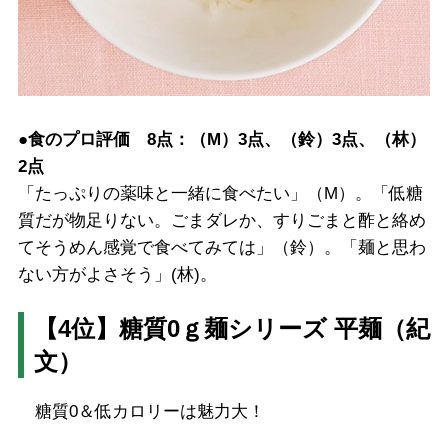
●食のプロ評価 8点：（M）3点、（鈴）3点、（林）
2点
「たっぷりの薬味と一緒に食べたい」（M）。「低糖
質だが物足りない。ごまダレか、すりごまと酢と絡め
てそうめん感覚で食べてみては」（鈴）。「麺と思わ
ない方がよさそう」(林)。
【4位】糖質0ｇ麺シリーズ 平麺（紀
文）
糖質0＆低カロリーは魅力大！