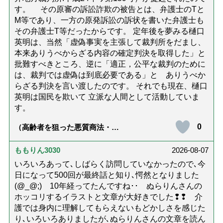
す。 その原審の訴訟詐欺の被告とは、弁護士のTと
M等であり、一方の原発訴訟の訴状を書いた弁護士も
その弁護士T等だったからです。 定年後を夢みる樋口
英明は、当然「虚偽事実を主張して裁判所をだまし、
本来ありうべからざる内容の確定判決を取得した」と
批難すべきところ、逆に「適正，公平な裁判のために
は、裁判では虚偽は到底必要である」と ありうべか
らざる判決を言い渡したのです。 それでも現在、樋口
英明は国民を欺いて 立派な人間として活動していま
す。
0
（高齢者を狙った悪質商法・訪
問詐欺の種類と実例9選｜騙され
ないための4つの対策「騙されや
すい人の特徴は？」【社会福祉
ももりん3030
2026-08-07
士解説】）
いろいろあって､しばらく訪問していなかったので､今
日になって500回が最終話と知り､愕然となりました
(@_@;) 10年経ってたんですね･･ ぬらりんさんの
ホッコリするイラストと文章が大好きでした❢❢ 介
護では身内に理解してもらえないもどかしさを感じた
り､いろいろありましたが､ぬらりんさんの文章を読ん