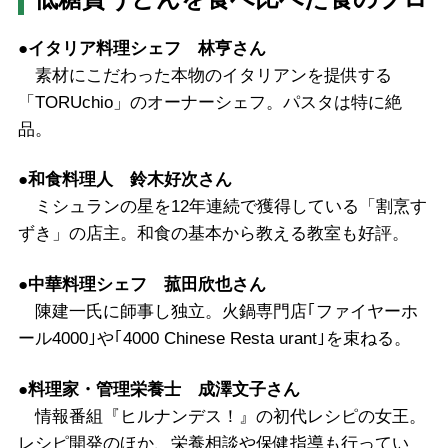
●イタリア料理シェフ 林亨さん
素材にこだわった本物のイタリアンを提供する
「TORUchio」のオーナーシェフ。パスタは特に絶
品。
●和食料理人 鈴木好次さん
ミシュランの星を12年連続で獲得している「割烹す
ずき」の店主。和食の基本から教える教室も好評。
●中華料理シェフ 菰田欣也さん
陳建一氏に師事し独立。火鍋専門店｢ファイヤーホ
ール4000｣や｢4000 Chinese Resta urant｣を束ねる。
●料理家・管理栄養士 成澤文子さん
情報番組『ヒルナンデス！』の初代レシピの女王。
レシピ開発のほか、栄養相談や保健指導も行ってい