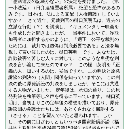
「憲法違反の記載がない」の決定を受けました。（第
一小法廷）（日弁連経歴者所属） 絶望と恐怖があるの
みです。 日本は、法による支配（人権擁護）していま
すか？ さて近年、元裁判官の樋口英明氏は、過去の
立派な行動（？）を講演し、ドキュメンタリー映画を
も作成したと聞きましたが、 当事件において、詐欺
加害者に加担するかのように、「適正，公平な裁判の
ためには、裁判では虚偽は到底必要である」と法を無
視して言い渡したのは、樋口英明 です。 あなたは、
詐欺被害で苦しむ人々に対して、このような卑劣な判
決を言い渡して来たのですか？ この樋口英明を「正
義の人」扱いするのは、妥当ですか。 この判決と原発
訴訟の判決の（人間）関係を知っていますか。 この判
決の後に原発訴訟の判決をしましたが、そこには共通
する人物がいました。 定年後は、承知の通り、この原
発判決を執筆等し名声を得るに至っています。 樋口英
明は、当初よりこの定年後の構想を描いており、原発
訴訟団の弁護士たちには、あとくされなく勝訴する
（させる） ことを望んでいたと思われます。 しか
し、その前に目ざわりともいうべき国家賠償訴訟（福
井地方裁判所.平成24年ワ第159号）が提起されたので