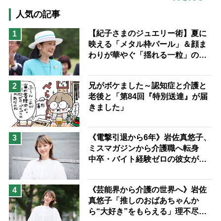
高木ブー
ケアマネジャー
人気の記事
猫が母になつきません
【紀子さまのジュエリー術】夏に
1
映える「メタル枠パール」＆顔ま
息子の遠距離介護サバイバル術
わりが華やぐ「揺れる一粒」の使
兄がボケました
便利なサービス
い分け方
予防法
兄がボケました～認知症と介護と
2
老後と「第84回『特別送達』が届
きました」
《電撃引退から6年》岩佐真悠子、
3
ミスマガジンから介護職へ転身
中卒・バイト経験ゼロの彼女が見
つけた“居場所”「社会の役に立ち
ながら自分らしくいられる」
《芸能界から介護の世界へ》岩佐
4
真悠子「推しのおばあちゃんか
ら“大好き”をもらえる」理不尽さ