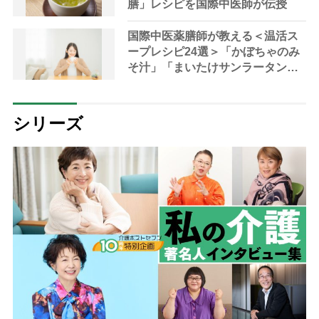
膳」レシピを国際中医師が伝授
国際中医薬膳師が教える＜温活ス
ープレシピ24選＞「かぼちゃのみ
そ汁」「まいたけサンラータン」
で冷え対策
シリーズ