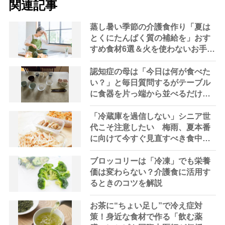
関連記事
蒸し暑い季節の介護食作り「夏は
とくにたんぱく質の補給を」おす
すめ食材6選＆火を使わないお手軽
レシピ3選【管理栄養士提案】
認知症の母は「今日は何が食べた
い？」と毎日質問するがテーブル
に食器を片っ端から並べるだけ―
困った息子の対処法とものがない
現在の台所の意味
「冷蔵庫を過信しない」シニア世
代こそ注意したい 梅雨、夏本番
に向けて今すぐ見直すべき食中毒
対策を家事アドバイザーが指南
ブロッコリーは「冷凍」でも栄養
価は変わらない？介護食に活用す
るときのコツを解説
お茶に“ちょい足し”で冷え症対
策！身近な食材で作る「飲む薬