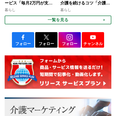
ービス「毎月2万円が支給
介護を続けるコツ「介護は
される」ケースも【FP解
10年以上続くことも…3つ
暮らし
暮らし
説】
のフェーズに分けて考えて
一覧を見る
みよう」【社会福祉士解
説】
フォロー
フォロー
フォロー
チャンネル