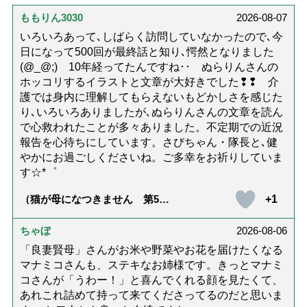
ももりん3030
2026-08-07
いろいろあって､しばらく訪問していなかったので､今
日になって500回が最終話と知り､愕然となりました
(@_@;) 10年経ってたんですね･･ ぬらりんさんの
ホッコリするイラストと文章が大好きでした❢❢ 介
護では身内に理解してもらえないもどかしさを感じた
り､いろいろありましたが､ぬらりんさんの文章を読ん
で心救われたことが多々ありました。不定期での近況
報告を心待ちにしています。さびちゃん・隊長と､健
やかにお過ごしくださいね。ご多幸をお祈りしていま
す☆*゜
+1
（猫が母になつきません 第500
話「ありがとう」【最終話】）
ちゃぼ
2026-08-06
「良妻賢母」さんがお米や野菜やお花を届けたくなる
マナミコさんも、ステキなお姉様です。きっとマナミ
コさんが「うわー！」と喜んでくれる顔を見たくて、
あれこれ詰めて持って来てくださってるのだと思いま