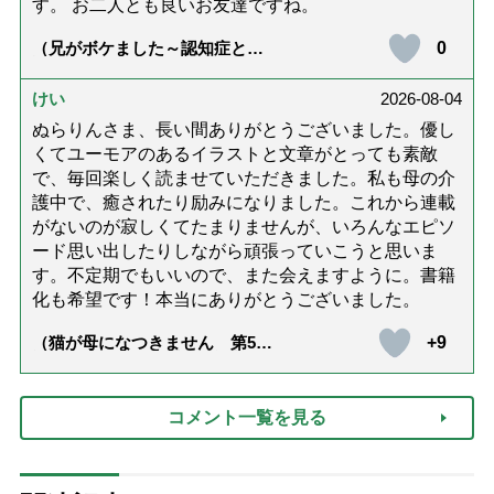
す。 お二人とも良いお友達ですね。
0
（兄がボケました～認知症と介
護と老後と「第84回『特別送
達』が届きました」）
けい
2026-08-04
ぬらりんさま、長い間ありがとうございました。優し
くてユーモアのあるイラストと文章がとっても素敵
で、毎回楽しく読ませていただきました。私も母の介
護中で、癒されたり励みになりました。これから連載
がないのが寂しくてたまりませんが、いろんなエピソ
ード思い出したりしながら頑張っていこうと思いま
す。不定期でもいいので、また会えますように。書籍
化も希望です！本当にありがとうございました。
+9
（猫が母になつきません 第500
話「ありがとう」【最終話】）
コメント一覧を見る