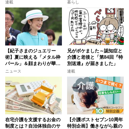
子が血の気が引いた理由
行語大賞にノミネート、法
連載
暮らし
律にも明記されたが果たし
て現在は？
【紀子さまのジュエリー
兄がボケました～認知症と
術】夏に映える「メタル枠
介護と老後と「第84回『特
パール」＆顔まわりが華や
別送達』が届きました」
ぐ「揺れる一粒」の使い分
ニュース
連載
け方
在宅介護を支援するお金の
【介護ポストセブン10周年
制度とは？自治体独自のサ
特別企画】働きながら親の