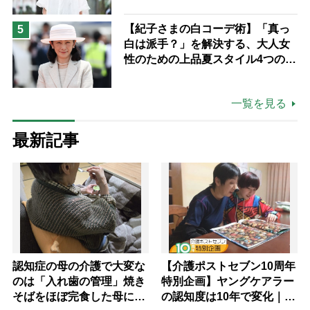
も吹き飛ぶ“やりがい”、介護の現
場は「愛おしい」
【紀子さまの白コーデ術】「真っ
5
白は派手？」を解決する、大人女
性のための上品夏スタイル4つのコ
ツ
一覧を見る
最新記事
認知症の母の介護で大変な
【介護ポストセブン10周年
のは「入れ歯の管理」焼き
特別企画】ヤングケアラー
そばをほぼ完食した母に息
の認知度は10年で変化｜流