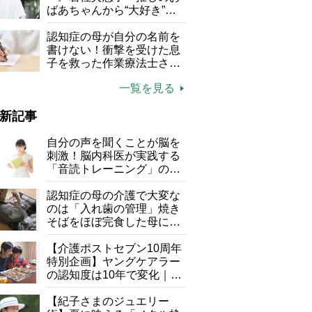
る」
ばあちゃんから“大好き”を
もらえる」理不尽さも吹き
飛ぶ“やりがい”、介護の現
認知症の母が自分の名前を
場は「愛おしい」
書けない！衝撃を受けた息
子を救った作業療法士さん
の言葉
一覧を見る
新記事
自分の声を聞くことが脳を
刺激！脳内科医が実践する
「音読トレーニング」の極
意
認知症の母の介護で大変な
のは「入れ歯の管理」焼き
そばをほぼ完食した母に息
子が血の気が引いた理由
【介護ポストセブン10周年
特別企画】ヤングケアラー
の認知度は10年で変化｜流
行語大賞にノミネート、法
律にも明記されたが果たし
【紀子さまのジュエリー