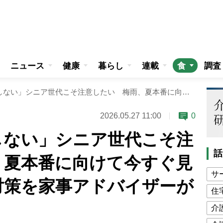
ニュース
健康
暮らし
連載
食
調査
「冷蔵庫を過信しない」シニア世代こそ注意したい 梅雨、夏本番に向けて今すぐ見直すべき食中毒対策を家事アドバイザーが指南
2026.05.27 11:00
0
しない」シニア世代こそ注
話
、夏本番に向けて今すぐ見
サ
対策を家事アドバイザーが
住
介