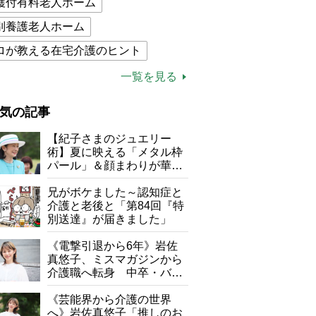
護付有料老人ホーム
別養護老人ホーム
ロが教える在宅介護のヒント
的介護保険制度
介護食
一覧を見る
木ブー
ケアマネジャー
気の記事
が母になつきません
【紀子さまのジュエリー
子の遠距離介護サバイバル術
術】夏に映える「メタル枠
パール」＆顔まわりが華や
がボケました
便利なサービス
ぐ「揺れる一粒」の使い分
け方
兄がボケました～認知症と
防法
介護と老後と「第84回『特
別送達』が届きました」
《電撃引退から6年》岩佐
真悠子、ミスマガジンから
介護職へ転身 中卒・バイ
ト経験ゼロの彼女が見つけ
た“居場所”「社会の役に立
《芸能界から介護の世界
ちながら自分らしくいられ
へ》岩佐真悠子「推しのお