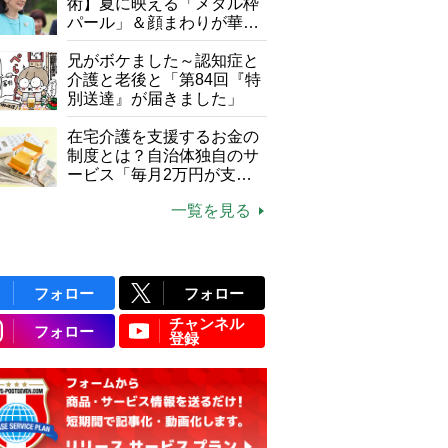
て現在は？
術】夏に映える「メタル枠
パール」＆顔まわりが華や
ぐ「揺れる一粒」の使い分
け方
兄がボケました～認知症と
介護と老後と「第84回『特
別送達』が届きました」
在宅介護を支援するお金の
制度とは？自治体独自のサ
ービス「毎月2万円が支給
される」ケースも【FP解
一覧を見る
説】
フォロー
フォロー
チャンネル
フォロー
登録