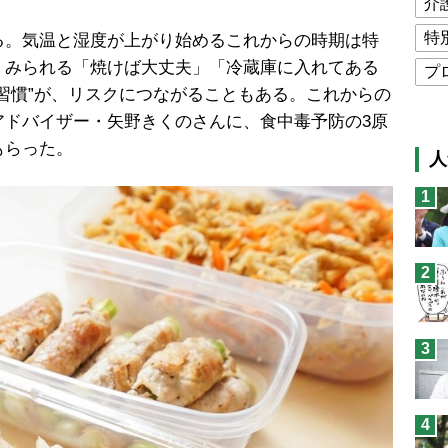
介
特
。気温と湿度が上がり始めるこれからの時期は特
くみられる「焼けば大丈夫」「冷蔵庫に入れてある
プ
習慣”が、リスクにつながることもある。これからの
公
アドバイザー・矢野きくのさんに、食中毒予防の3原
高
もらった。
人
猫
1
息
兄
2
予
3
4