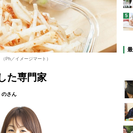
5
最
（Ph／イメージマート）
した専門家
くのさん