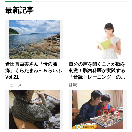
最新記事
倉田真由美さん「母の膝
自分の声を聞くことが脳を
痛」くらたまね～＆らいふ
刺激！脳内科医が実践する
Vol.21
「音読トレーニング」の極
意
ニュース
健康