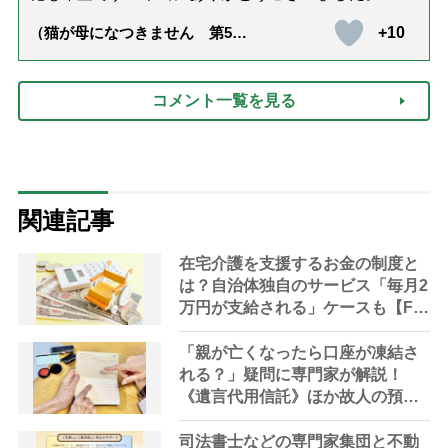
+10
（猫が母になつきません 第500
話「ありがとう」【最終話】）
コメント一覧を見る
関連記事
在宅介護を支援するお金の制度と
は？自治体独自のサービス「毎月2
万円が支給される」ケースも【FP
解説】
「親が亡くなったら口座が凍結さ
れる？」疑問に専門家が解説！
《遺言代用信託》ほか故人の預金
を引き出す方法やサービス
司法書士などの専門家集団と不動