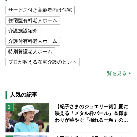
サービス付き高齢者向け住宅
住宅型有料老人ホーム
介護施設紹介
介護付有料老人ホーム
特別養護老人ホーム
プロが教える在宅介護のヒント
公的介護保険制度
介護食
一覧を見る
高木ブー
ケアマネジャー
猫が母になつきません
人気の記事
息子の遠距離介護サバイバル術
【紀子さまのジュエリー術】夏に
1
映える「メタル枠パール」＆顔ま
兄がボケました
便利なサービス
わりが華やぐ「揺れる一粒」の使
予防法
い分け方