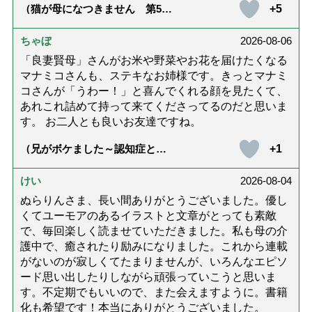
+5
（猫が母になつきません 第500
話「ありがとう」【最終話】）
ちゃぼ
2026-08-06
「良妻賢母」さんがお米や野菜やお花を届けたくなる
マナミコさんも、ステキなお姉様です。きっとマナミ
コさんが「うわー！」と喜んでくれる顔を見たくて、
あれこれ詰めて持って来てくださってるのだと思いま
す。 お二人とも良いお友達ですね。
+1
（兄がボケました～認知症と介
護と老後と「第84回『特別送
達』が届きました」）
けい
2026-08-04
ぬらりんさま、長い間ありがとうございました。優し
くてユーモアのあるイラストと文章がとっても素敵
で、毎回楽しく読ませていただきました。私も母の介
護中で、癒されたり励みになりました。これから連載
がないのが寂しくてたまりませんが、いろんなエピソ
ード思い出したりしながら頑張っていこうと思いま
す。不定期でもいいので、また会えますように。書籍
化も希望です！本当にありがとうございました。