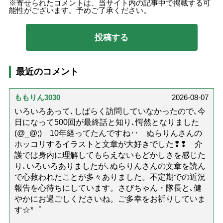
寄せられたコメントは、当サイト内の記事中で掲載する可
能性がございます。予めご了承ください。
最近のコメント
ももりん3030
2026-08-07
いろいろあって､しばらく訪問していなかったので､今
日になって500回が最終話と知り､愕然となりました
(@_@;) 10年経ってたんですね･･ ぬらりんさんの
ホッコリするイラストと文章が大好きでした❢❢ 介
護では身内に理解してもらえないもどかしさを感じた
り､いろいろありましたが､ぬらりんさんの文章を読ん
で心救われたことが多々ありました。不定期での近況
報告を心待ちにしています。さびちゃん・隊長と､健
やかにお過ごしくださいね。ご多幸をお祈りしていま
す☆*゜