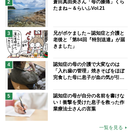
倉田真由美さん「母の膝痛」くら
2
たまね～＆らいふVol.21
兄がボケました～認知症と介護と
3
老後と「第84回『特別送達』が届
きました」
認知症の母の介護で大変なのは
4
「入れ歯の管理」焼きそばをほぼ
完食した母に息子が血の気が引い
た理由
認知症の母が自分の名前を書けな
5
い！衝撃を受けた息子を救った作
業療法士さんの言葉
一覧を見る