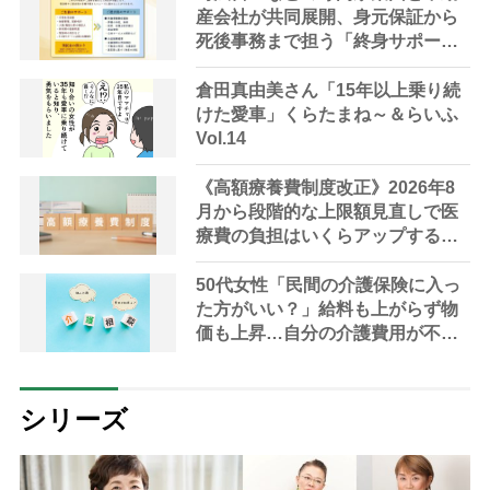
産会社が共同展開、身元保証から
死後事務まで担う「終身サポー
ト」の提供を開始
倉田真由美さん「15年以上乗り続
けた愛車」くらたまね～＆らいふ
Vol.14
《高額療養費制度改正》2026年8
月から段階的な上限額見直しで医
療費の負担はいくらアップする？
高齢者への影響は？【FP解説】
50代女性「民間の介護保険に入っ
た方がいい？」給料も上がらず物
価も上昇…自分の介護費用が不安
【専門家が回答】
シリーズ