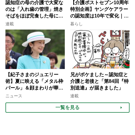
認知症の母の介護で大変な
【介護ポストセブン10周年
のは「入れ歯の管理」焼き
特別企画】ヤングケアラー
そばをほぼ完食した母に息
の認知度は10年で変化｜流
子が血の気が引いた理由
行語大賞にノミネート、法
連載
暮らし
律にも明記されたが果たし
て現在は？
【紀子さまのジュエリー
兄がボケました～認知症と
術】夏に映える「メタル枠
介護と老後と「第84回『特
パール」＆顔まわりが華や
別送達』が届きました」
ぐ「揺れる一粒」の使い分
ニュース
連載
け方
一覧を見る