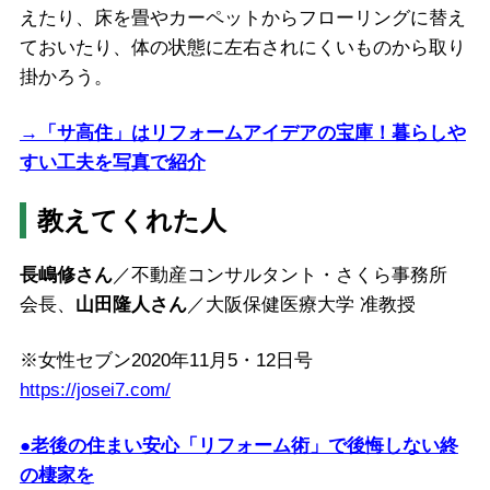
えたり、床を畳やカーペットからフローリングに替え
ておいたり、体の状態に左右されにくいものから取り
掛かろう。
→「サ高住」はリフォームアイデアの宝庫！暮らしや
すい工夫を写真で紹介
教えてくれた人
長嶋修さん
／不動産コンサルタント・さくら事務所
会長、
山田隆人さん
／大阪保健医療大学 准教授
※女性セブン2020年11月5・12日号
https://josei7.com/
●老後の住まい安心「リフォーム術」で後悔しない終
の棲家を