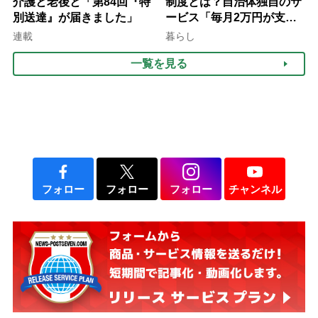
介護と老後と「第84回『特
制度とは？自治体独自のサ
別送達』が届きました」
ービス「毎月2万円が支給
される」ケースも【FP解
連載
暮らし
説】
一覧を見る
フォロー
フォロー
フォロー
チャンネル