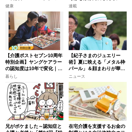
意
子が血の気が引いた理由
健康
連載
【介護ポストセブン10周年
【紀子さまのジュエリー
特別企画】ヤングケアラー
術】夏に映える「メタル枠
の認知度は10年で変化｜流
パール」＆顔まわりが華や
行語大賞にノミネート、法
ぐ「揺れる一粒」の使い分
暮らし
ニュース
律にも明記されたが果たし
け方
て現在は？
兄がボケました～認知症と
在宅介護を支援するお金の