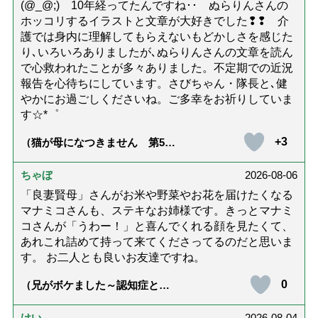
(@_@;) 10年経ってたんですね･･ ぬらりんさんの
ホッコリするイラストと文章が大好きでした❢❢ 介
護では身内に理解してもらえないもどかしさを感じた
り､いろいろありましたが､ぬらりんさんの文章を読ん
で心救われたことが多々ありました。不定期での近況
報告を心待ちにしています。さびちゃん・隊長と､健
やかにお過ごしくださいね。ご多幸をお祈りしていま
す☆*゜
+3
（猫が母になつきません 第500
話「ありがとう」【最終話】）
ちゃぼ
2026-08-06
「良妻賢母」さんがお米や野菜やお花を届けたくなる
マナミコさんも、ステキなお姉様です。きっとマナミ
コさんが「うわー！」と喜んでくれる顔を見たくて、
あれこれ詰めて持って来てくださってるのだと思いま
す。 お二人とも良いお友達ですね。
0
（兄がボケました～認知症と介
護と老後と「第84回『特別送
達』が届きました」）
けい
2026-08-04