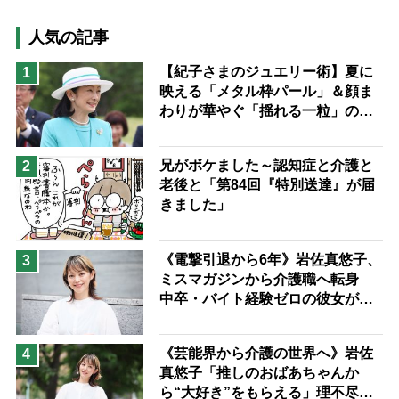
高木ブー
ケアマネジャー
猫が母になつきません
人気の記事
息子の遠距離介護サバイバル術
【紀子さまのジュエリー術】夏に
1
映える「メタル枠パール」＆顔ま
兄がボケました
便利なサービス
わりが華やぐ「揺れる一粒」の使
予防法
い分け方
兄がボケました～認知症と介護と
2
老後と「第84回『特別送達』が届
きました」
《電撃引退から6年》岩佐真悠子、
3
ミスマガジンから介護職へ転身
中卒・バイト経験ゼロの彼女が見
つけた“居場所”「社会の役に立ち
ながら自分らしくいられる」
《芸能界から介護の世界へ》岩佐
4
真悠子「推しのおばあちゃんか
ら“大好き”をもらえる」理不尽さ