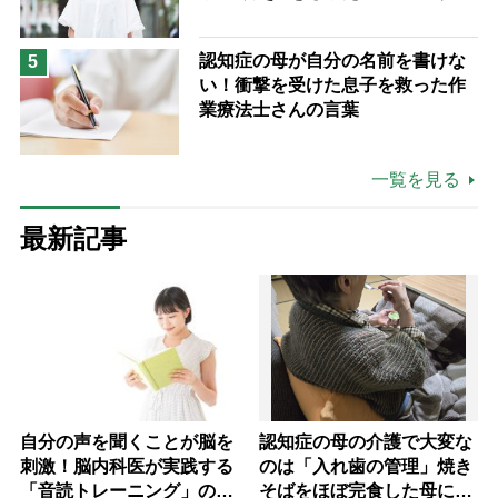
も吹き飛ぶ“やりがい”、介護の現
場は「愛おしい」
認知症の母が自分の名前を書けな
5
い！衝撃を受けた息子を救った作
業療法士さんの言葉
一覧を見る
最新記事
自分の声を聞くことが脳を
認知症の母の介護で大変な
刺激！脳内科医が実践する
のは「入れ歯の管理」焼き
「音読トレーニング」の極
そばをほぼ完食した母に息