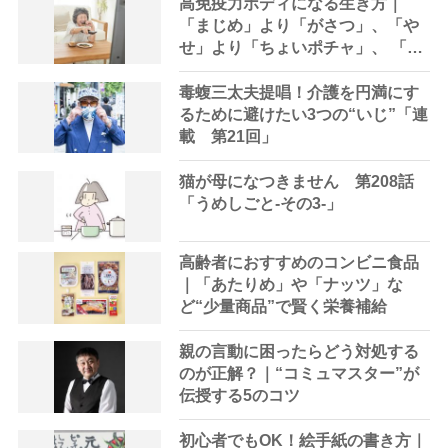
高免疫力ボディになる生き方｜
「まじめ」より「がさつ」、「や
せ」より「ちょいポチャ」、 「ジ
ョギング」より「早歩き」
毒蝮三太夫提唱！介護を円満にす
るために避けたい3つの“いじ”「連
載 第21回」
猫が母になつきません 第208話
「うめしごと-その3-」
高齢者におすすめのコンビニ食品
｜「あたりめ」や「ナッツ」な
ど“少量商品”で賢く栄養補給
親の言動に困ったらどう対処する
のが正解？｜“コミュマスター”が
伝授する5のコツ
初心者でもOK！絵手紙の書き方｜