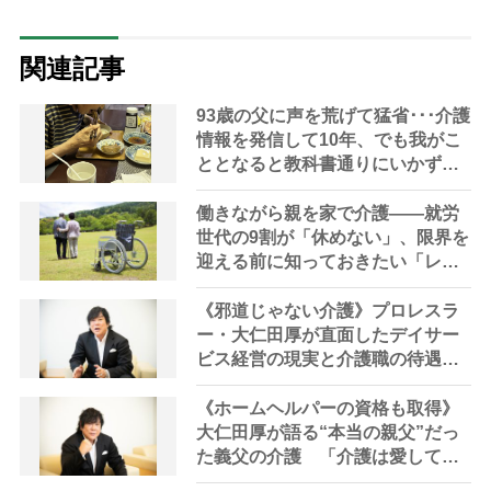
関連記事
93歳の父に声を荒げて猛省･･･介護
情報を発信して10年、でも我がこ
ととなると教科書通りにいかずに
ため息「感情と理性の狭間で右往
左往する現実」
働きながら親を家で介護――就労
世代の9割が「休めない」、限界を
迎える前に知っておきたい「レス
パイトケア」の選択肢
《邪道じゃない介護》プロレスラ
ー・大仁田厚が直面したデイサー
ビス経営の現実と介護職の待遇改
善の必要性 「介護職の人たち
が“自分も心豊かになれる”って思
《ホームヘルパーの資格も取得》
えるような環境を作らないとダ
大仁田厚が語る“本当の親父”だっ
メ」
た義父の介護 「介護は愛して育
ててくれた恩返しの気持ちがない