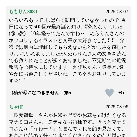
ももりん3030
2026-08-07
いろいろあって､しばらく訪問していなかったので､今
日になって500回が最終話と知り､愕然となりました
(@_@;) 10年経ってたんですね･･ ぬらりんさんの
ホッコリするイラストと文章が大好きでした❢❢ 介
護では身内に理解してもらえないもどかしさを感じた
り､いろいろありましたが､ぬらりんさんの文章を読ん
で心救われたことが多々ありました。不定期での近況
報告を心待ちにしています。さびちゃん・隊長と､健
やかにお過ごしくださいね。ご多幸をお祈りしていま
す☆*゜
+5
（猫が母になつきません 第500
話「ありがとう」【最終話】）
ちゃぼ
2026-08-06
「良妻賢母」さんがお米や野菜やお花を届けたくなる
マナミコさんも、ステキなお姉様です。きっとマナミ
コさんが「うわー！」と喜んでくれる顔を見たくて、
あれこれ詰めて持って来てくださってるのだと思いま