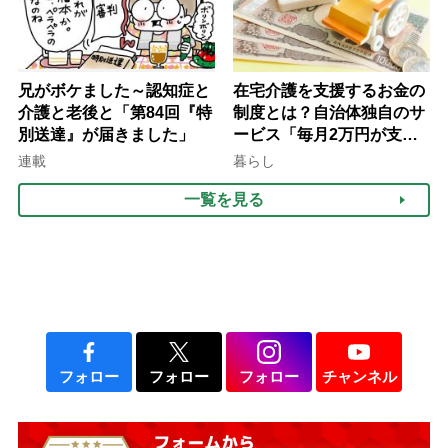
兄がボケました～認知症と
在宅介護を支援するお金の
介護と老後と「第84回『特
制度とは？自治体独自のサ
別送達』が届きました」
ービス「毎月2万円が支給
される」ケースも【FP解
連載
暮らし
説】
一覧を見る
フォロー
フォロー
フォロー
チャンネル