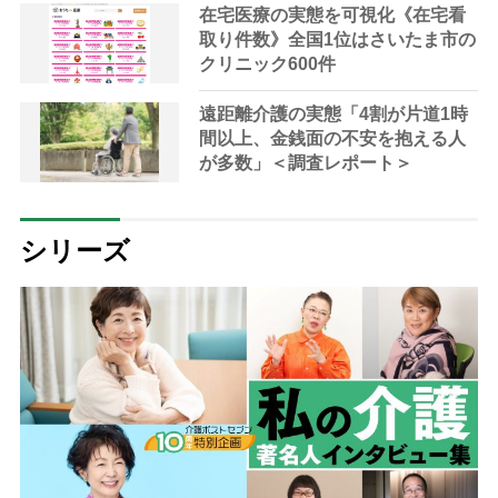
と続かない」電流爆破などプロレ
在宅医療の実態を可視化《在宅看
スを通じて培った「あきらめない
取り件数》全国1位はさいたま市の
力」も活きた
クリニック600件
遠距離介護の実態「4割が片道1時
間以上、金銭面の不安を抱える人
が多数」＜調査レポート＞
シリーズ