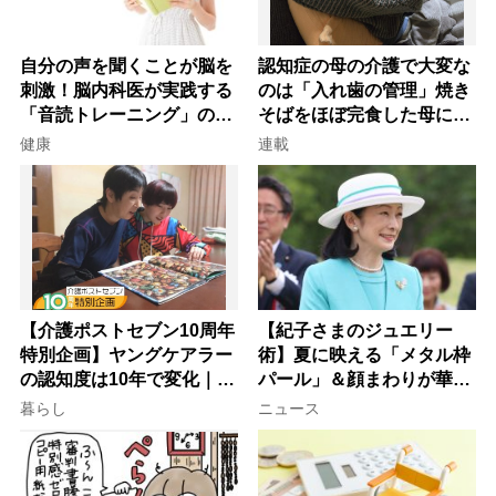
自分の声を聞くことが脳を
認知症の母の介護で大変な
刺激！脳内科医が実践する
のは「入れ歯の管理」焼き
「音読トレーニング」の極
そばをほぼ完食した母に息
意
子が血の気が引いた理由
健康
連載
【介護ポストセブン10周年
【紀子さまのジュエリー
特別企画】ヤングケアラー
術】夏に映える「メタル枠
の認知度は10年で変化｜流
パール」＆顔まわりが華や
行語大賞にノミネート、法
ぐ「揺れる一粒」の使い分
暮らし
ニュース
律にも明記されたが果たし
け方
て現在は？