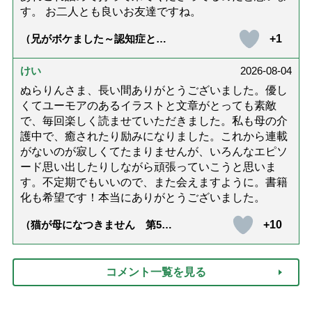
す。 お二人とも良いお友達ですね。
+1
（兄がボケました～認知症と介
護と老後と「第84回『特別送
達』が届きました」）
けい
2026-08-04
ぬらりんさま、長い間ありがとうございました。優し
くてユーモアのあるイラストと文章がとっても素敵
で、毎回楽しく読ませていただきました。私も母の介
護中で、癒されたり励みになりました。これから連載
がないのが寂しくてたまりませんが、いろんなエピソ
ード思い出したりしながら頑張っていこうと思いま
す。不定期でもいいので、また会えますように。書籍
化も希望です！本当にありがとうございました。
+10
（猫が母になつきません 第500
話「ありがとう」【最終話】）
コメント一覧を見る