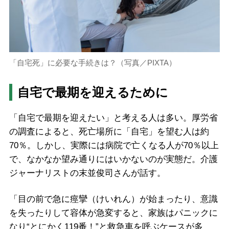
「自宅死」に必要な手続きは？（写真／PIXTA）
自宅で最期を迎えるために
「自宅で最期を迎えたい」と考える人は多い。厚労省
の調査によると、死亡場所に「自宅」を望む人は約
70％。しかし、実際には病院で亡くなる人が70％以上
で、なかなか望み通りにはいかないのが実態だ。介護
ジャーナリストの末並俊司さんが話す。
「目の前で急に痙攣（けいれん）が始まったり、意識
を失ったりして容体が急変すると、家族はパニックに
なり“とにかく119番！”と救急車を呼ぶケースが多