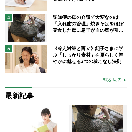
認知症の母の介護で大変なのは
4
「入れ歯の管理」焼きそばをほぼ
完食した母に息子が血の気が引い
た理由
《冷え対策と両立》紀子さまに学
5
ぶ「しっかり素材」を夏らしく軽
やかに魅せる3つの着こなし法則
一覧を見る
最新記事