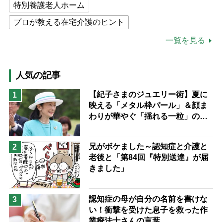
特別養護老人ホーム
プロが教える在宅介護のヒント
公的介護保険制度
介護食
一覧を見る
高木ブー
ケアマネジャー
猫が母になつきません
人気の記事
息子の遠距離介護サバイバル術
【紀子さまのジュエリー術】夏に
1
映える「メタル枠パール」＆顔ま
兄がボケました
便利なサービス
わりが華やぐ「揺れる一粒」の使
予防法
い分け方
兄がボケました～認知症と介護と
2
老後と「第84回『特別送達』が届
きました」
認知症の母が自分の名前を書けな
3
い！衝撃を受けた息子を救った作
業療法士さんの言葉