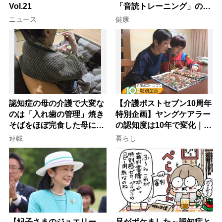
Vol.21
「音読トレーニング」の極
意
ニュース
健康
認知症の母の介護で大変な
【介護ポストセブン10周年
のは「入れ歯の管理」焼き
特別企画】ヤングケアラー
そばをほぼ完食した母に息
の認知度は10年で変化｜流
子が血の気が引いた理由
行語大賞にノミネート、法
連載
暮らし
律にも明記されたが果たし
て現在は？
【紀子さまのジュエリー
兄がボケました～認知症と