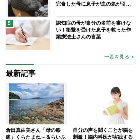
完食した母に息子が血の気が引い
た理由
認知症の母が自分の名前を書けな
5
い！衝撃を受けた息子を救った作
業療法士さんの言葉
一覧を見る
最新記事
倉田真由美さん「母の膝
自分の声を聞くことが脳を
痛」くらたまね～＆らいふ
刺激！脳内科医が実践する