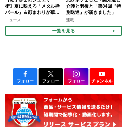
術】夏に映える「メタル枠
介護と老後と「第84回『特
パール」＆顔まわりが華や
別送達』が届きました」
ぐ「揺れる一粒」の使い分
ニュース
連載
け方
一覧を見る
フォロー
フォロー
フォロー
チャンネル