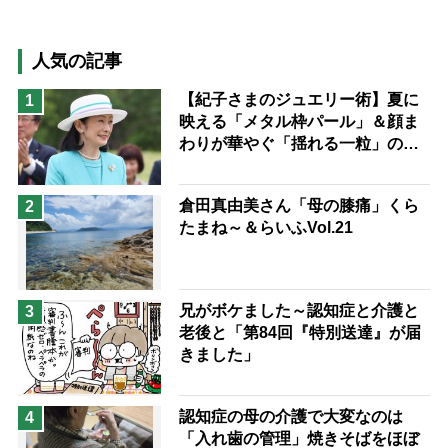
高木ブー
ケアマネジャー
猫が母になつきません
人気の記事
息子の遠距離介護サバイバル術
【紀子さまのジュエリー術】夏に
1
映える「メタル枠パール」＆顔ま
兄がボケました
便利なサービス
わりが華やぐ「揺れる一粒」の使
予防法
い分け方
倉田真由美さん「母の膝痛」くら
2
たまね～＆らいふVol.21
兄がボケました～認知症と介護と
3
老後と「第84回『特別送達』が届
きました」
認知症の母の介護で大変なのは
4
「入れ歯の管理」焼きそばをほぼ