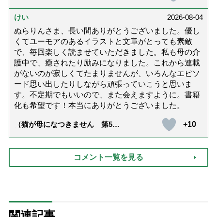
護と老後と「第84回『特別送
達』が届きました」）
けい
2026-08-04
ぬらりんさま、長い間ありがとうございました。優し
くてユーモアのあるイラストと文章がとっても素敵
で、毎回楽しく読ませていただきました。私も母の介
護中で、癒されたり励みになりました。これから連載
がないのが寂しくてたまりませんが、いろんなエピソ
ード思い出したりしながら頑張っていこうと思いま
す。不定期でもいいので、また会えますように。書籍
化も希望です！本当にありがとうございました。
+10
（猫が母になつきません 第500
話「ありがとう」【最終話】）
コメント一覧を見る
関連記事