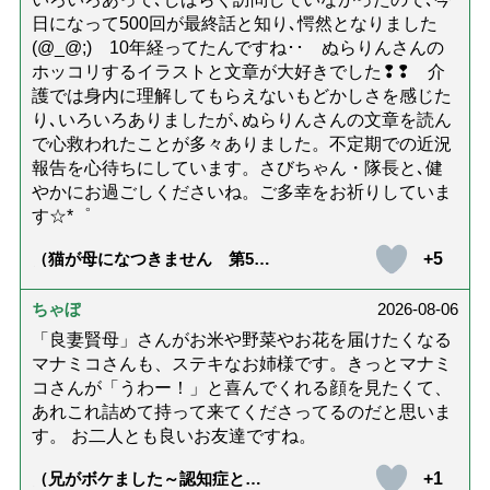
日になって500回が最終話と知り､愕然となりました
(@_@;) 10年経ってたんですね･･ ぬらりんさんの
ホッコリするイラストと文章が大好きでした❢❢ 介
護では身内に理解してもらえないもどかしさを感じた
り､いろいろありましたが､ぬらりんさんの文章を読ん
で心救われたことが多々ありました。不定期での近況
報告を心待ちにしています。さびちゃん・隊長と､健
やかにお過ごしくださいね。ご多幸をお祈りしていま
す☆*゜
+5
（猫が母になつきません 第500
話「ありがとう」【最終話】）
ちゃぼ
2026-08-06
「良妻賢母」さんがお米や野菜やお花を届けたくなる
マナミコさんも、ステキなお姉様です。きっとマナミ
コさんが「うわー！」と喜んでくれる顔を見たくて、
あれこれ詰めて持って来てくださってるのだと思いま
す。 お二人とも良いお友達ですね。
+1
（兄がボケました～認知症と介