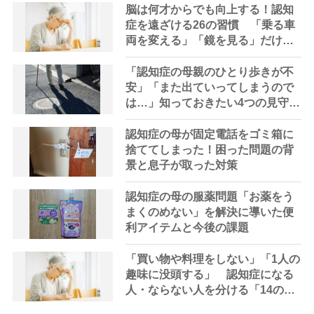
脳は何才からでも向上する！認知
症を遠ざける26の習慣 「乗る車
両を変える」「鏡を見る」だけで
も脳は刺激される
「認知症の母親のひとり歩きが不
安」「また出ていってしまうので
は…」知っておきたい4つの見守り
方法やサービスを専門家が解説
認知症の母が固定電話をゴミ箱に
捨ててしまった！困った問題の背
景と息子が取った対策
認知症の母の服薬問題「お薬をう
まくのめない」を解決に導いた便
利アイテムと今後の課題
「買い物や料理をしない」「1人の
趣味に没頭する」 認知症になる
人・ならない人を分ける「14のNG
習慣」を医師が指摘