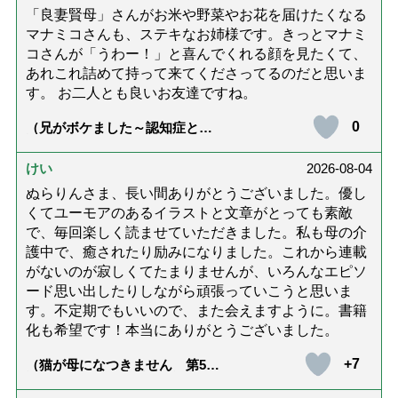
「良妻賢母」さんがお米や野菜やお花を届けたくなる
マナミコさんも、ステキなお姉様です。きっとマナミ
コさんが「うわー！」と喜んでくれる顔を見たくて、
あれこれ詰めて持って来てくださってるのだと思いま
す。 お二人とも良いお友達ですね。
0
（兄がボケました～認知症と介
護と老後と「第84回『特別送
達』が届きました」）
けい
2026-08-04
ぬらりんさま、長い間ありがとうございました。優し
くてユーモアのあるイラストと文章がとっても素敵
で、毎回楽しく読ませていただきました。私も母の介
護中で、癒されたり励みになりました。これから連載
がないのが寂しくてたまりませんが、いろんなエピソ
ード思い出したりしながら頑張っていこうと思いま
す。不定期でもいいので、また会えますように。書籍
化も希望です！本当にありがとうございました。
+7
（猫が母になつきません 第500
話「ありがとう」【最終話】）