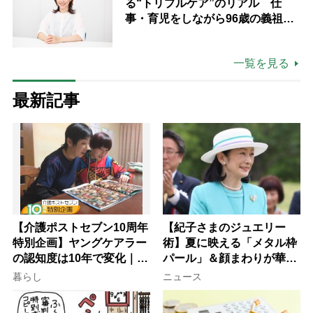
る“トリプルケア”のリアル 仕
事・育児をしながら96歳の義祖母
と同居して介護 プロだから言え
る「家での介護は“雑”でも気にし
一覧を見る
ない」
最新記事
【介護ポストセブン10周年
【紀子さまのジュエリー
特別企画】ヤングケアラー
術】夏に映える「メタル枠
の認知度は10年で変化｜流
パール」＆顔まわりが華や
行語大賞にノミネート、法
ぐ「揺れる一粒」の使い分
暮らし
ニュース
律にも明記されたが果たし
け方
て現在は？