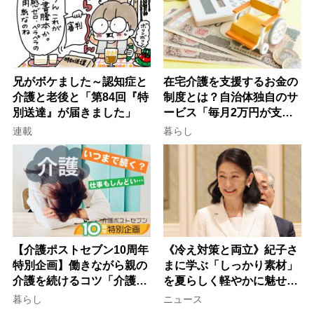
兄がボケました～認知症と
在宅介護を支援するお金の
介護と老後と「第84回『特
制度とは？自治体独自のサ
別送達』が届きました」
ービス「毎月2万円が支給
される」ケースも【FP解
連載
暮らし
説】
【介護ポストセブン10周年
《冷え対策と両立》紀子さ
特別企画】働きながら親の
まに学ぶ「しっかり素材」
介護を続けるコツ「介護は
を夏らしく軽やかに魅せる
10年以上続くことも…3つ
3つの着こなし法則
暮らし
ニュース
のフェーズに分けて考えて