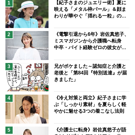
【紀子さまのジュエリー術】夏に
1
映える「メタル枠パール」＆顔ま
兄がボケました
便利なサービス
わりが華やぐ「揺れる一粒」の使
予防法
い分け方
《電撃引退から6年》岩佐真悠子、
2
ミスマガジンから介護職へ転身
中卒・バイト経験ゼロの彼女が見
つけた“居場所”「社会の役に立ち
ながら自分らしくいられる」
兄がボケました～認知症と介護と
3
老後と「第84回『特別送達』が届
きました」
《冷え対策と両立》紀子さまに学
4
ぶ「しっかり素材」を夏らしく軽
やかに魅せる3つの着こなし法則
《介護士に転身》岩佐真悠子が語
5