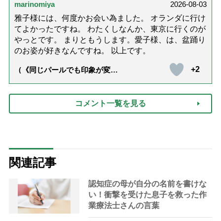
marinomiya
2026-08-03
雅子様には、何度かお会い為ました。 オランダに行け
てよかったですね。 わたくしなんか、東京に行くのが
やっとです。 まりともうします。愛子様、は、盆踊り
のお姿が好きなんですね。 以上です。
+2
（《同じパールでも印象が変
化》皇后雅子さまに学ぶ「大人
の夏ネックレス」上品＆涼しげ
に見せる4つの法則）
コメント一覧を見る
関連記事
認知症の母が自分の名前を書けな
い！衝撃を受けた息子を救った作
業療法士さんの言葉