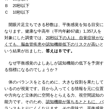
Ｂ 20秒以下
Ｃ 10秒以下
開眼片足立ちできる秒数は、平衡感覚を知る目安に
なります。健康な中高年（平均年齢67歳）1,357人を
対象にした調査では、
20秒以下の人は、自覚症状がな
くても、脳血管疾患や認知機能低下のリスクが高い
と
いう結果が出ました。
答えはＢです。
なぜ平衡感覚のよしあしが認知機能の低下を予測す
る指標になるのでしょうか？
体のバランスをとるために、大きな役割を果たして
いるのが視覚です。目から入ってくる情報を元に位置
や方向など立体的に空間をとらえる力、視空間認知の
能力です。そのため、
認知機能が落ちるとともに、バ
ランスもとりにくくなります。
その意味で、平衡感覚