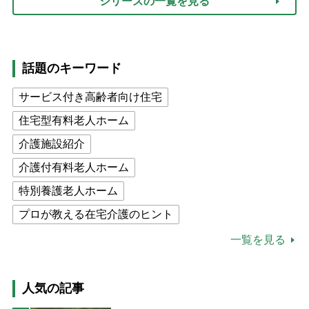
シリーズの一覧を見る
話題のキーワード
サービス付き高齢者向け住宅
住宅型有料老人ホーム
介護施設紹介
介護付有料老人ホーム
特別養護老人ホーム
プロが教える在宅介護のヒント
公的介護保険制度
介護食
一覧を見る
高木ブー
ケアマネジャー
猫が母になつきません
人気の記事
息子の遠距離介護サバイバル術