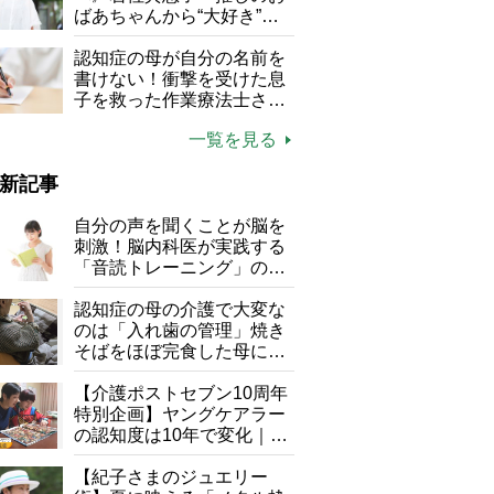
る」
ばあちゃんから“大好き”を
もらえる」理不尽さも吹き
飛ぶ“やりがい”、介護の現
認知症の母が自分の名前を
場は「愛おしい」
書けない！衝撃を受けた息
子を救った作業療法士さん
の言葉
一覧を見る
新記事
自分の声を聞くことが脳を
刺激！脳内科医が実践する
「音読トレーニング」の極
意
認知症の母の介護で大変な
のは「入れ歯の管理」焼き
そばをほぼ完食した母に息
子が血の気が引いた理由
【介護ポストセブン10周年
特別企画】ヤングケアラー
の認知度は10年で変化｜流
行語大賞にノミネート、法
律にも明記されたが果たし
【紀子さまのジュエリー