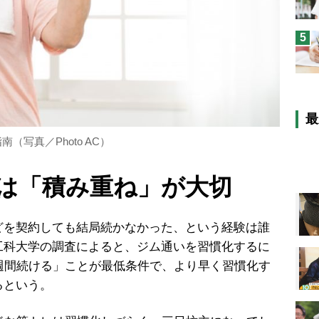
5
最
写真／Photo AC）
は「積み重ね」が大切
を契約しても結局続かなかった、という経験は誰
工科大学の調査によると、ジム通いを習慣化するに
週間続ける」ことが最低条件で、より早く習慣化す
るという。