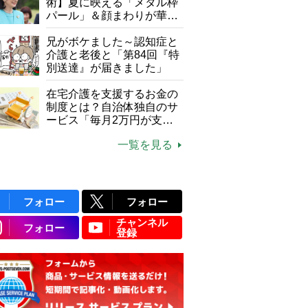
て現在は？
術】夏に映える「メタル枠
パール」＆顔まわりが華や
ぐ「揺れる一粒」の使い分
け方
兄がボケました～認知症と
介護と老後と「第84回『特
別送達』が届きました」
在宅介護を支援するお金の
制度とは？自治体独自のサ
ービス「毎月2万円が支給
される」ケースも【FP解
一覧を見る
説】
フォロー
フォロー
チャンネル
フォロー
登録