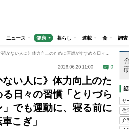
ニュース
健康
暮らし
連載
食
調査
《ジム通いが続かない人に》体力向上のために医師がすすめる日々の習慣「とりづらい場所にリモコン」でも運動に、寝る前には寝転んで「自転車こぎ」
2026.06.20 11:00
0
かない人に》体力向上のた
話
める日々の習慣「とりづら
サ
ン」でも運動に、寝る前に
住
転車こぎ」
介