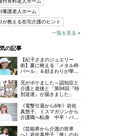
護付有料老人ホーム
別養護老人ホーム
ロが教える在宅介護のヒント
的介護保険制度
介護食
一覧を見る
木ブー
ケアマネジャー
気の記事
が母になつきません
【紀子さまのジュエリー
子の遠距離介護サバイバル術
術】夏に映える「メタル枠
パール」＆顔まわりが華や
がボケました
便利なサービス
ぐ「揺れる一粒」の使い分
け方
兄がボケました～認知症と
防法
介護と老後と「第84回『特
別送達』が届きました」
《電撃引退から6年》岩佐
真悠子、ミスマガジンから
介護職へ転身 中卒・バイ
ト経験ゼロの彼女が見つけ
た“居場所”「社会の役に立
《芸能界から介護の世界
ちながら自分らしくいられ
へ》岩佐真悠子「推しのお