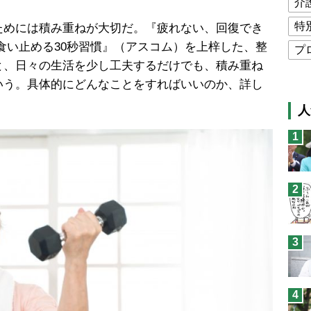
介
特
めには積み重ねが大切だ。『疲れない、回復でき
食い止める30秒習慣』（アスコム）を上梓した、整
プ
と、日々の生活を少し工夫するだけでも、積み重ね
公
いう。具体的にどんなことをすればいいのか、詳し
高
人
猫
1
息
兄
2
予
3
4