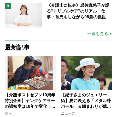
《介護士に転身》岩佐真悠子が語
5
る“トリプルケア”のリアル 仕
事・育児をしながら96歳の義祖母
と同居して介護 プロだから言え
る「家での介護は“雑”でも気にし
一覧を見る
ない」
最新記事
【介護ポストセブン10周年
【紀子さまのジュエリー
特別企画】ヤングケアラー
術】夏に映える「メタル枠
の認知度は10年で変化｜流
パール」＆顔まわりが華や
行語大賞にノミネート、法
ぐ「揺れる一粒」の使い分
暮らし
ニュース