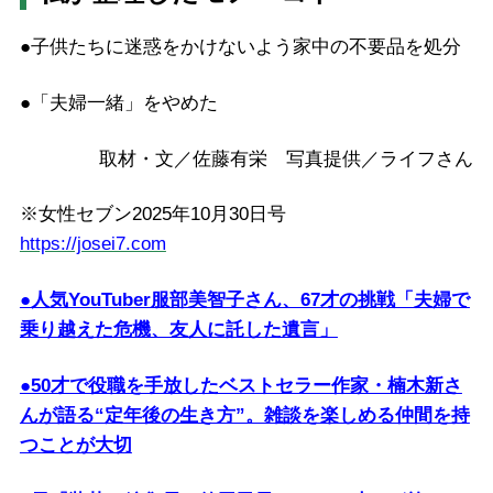
●子供たちに迷惑をかけないよう家中の不要品を処分
●「夫婦一緒」をやめた
取材・文／佐藤有栄 写真提供／ライフさん
※女性セブン2025年10月30日号
https://josei7.com
●人気YouTuber服部美智子さん、67才の挑戦「夫婦で
乗り越えた危機、友人に託した遺言」
●50才で役職を手放したベストセラー作家・楠木新さ
んが語る“定年後の生き方”。雑談を楽しめる仲間を持
つことが大切