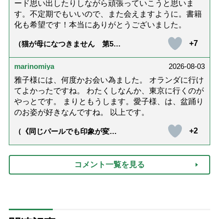
ード思い出したりしながら頑張っていこうと思いま
す。不定期でもいいので、また会えますように。書籍
化も希望です！本当にありがとうございました。
+7
（猫が母になつきません 第500
話「ありがとう」【最終話】）
marinomiya
2026-08-03
雅子様には、何度かお会い為ました。 オランダに行け
てよかったですね。 わたくしなんか、東京に行くのが
やっとです。 まりともうします。愛子様、は、盆踊り
のお姿が好きなんですね。 以上です。
+2
（《同じパールでも印象が変
化》皇后雅子さまに学ぶ「大人
の夏ネックレス」上品＆涼しげ
に見せる4つの法則）
コメント一覧を見る