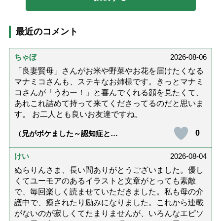
最近のコメント
ちゃぼ
2026-08-06
「良妻賢母」さんがお米や野菜やお花を届けたくなる
マナミコさんも、ステキなお姉様です。きっとマナミ
コさんが「うわー！」と喜んでくれる顔を見たくて、
あれこれ詰めて持って来てくださってるのだと思いま
す。 お二人とも良いお友達ですね。
0
（兄がボケました～認知症と介
護と老後と「第84回『特別送
達』が届きました」）
けい
2026-08-04
ぬらりんさま、長い間ありがとうございました。優し
くてユーモアのあるイラストと文章がとっても素敵
で、毎回楽しく読ませていただきました。私も母の介
護中で、癒されたり励みになりました。これから連載
がないのが寂しくてたまりませんが、いろんなエピソ