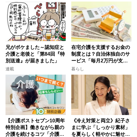
律にも明記されたが果たし
け方
て現在は？
兄がボケました～認知症と
在宅介護を支援するお金の
介護と老後と「第84回『特
制度とは？自治体独自のサ
別送達』が届きました」
ービス「毎月2万円が支給
される」ケースも【FP解
連載
暮らし
説】
【介護ポストセブン10周年
《冷え対策と両立》紀子さ
特別企画】働きながら親の
まに学ぶ「しっかり素材」
介護を続けるコツ「介護は
を夏らしく軽やかに魅せる