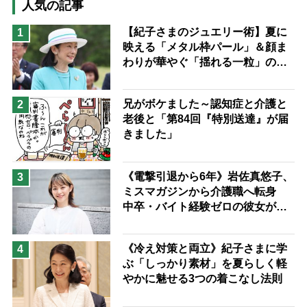
猫が母になつきません
人気の記事
息子の遠距離介護サバイバル術
【紀子さまのジュエリー術】夏に
1
映える「メタル枠パール」＆顔ま
兄がボケました
便利なサービス
わりが華やぐ「揺れる一粒」の使
予防法
い分け方
兄がボケました～認知症と介護と
2
老後と「第84回『特別送達』が届
きました」
《電撃引退から6年》岩佐真悠子、
3
ミスマガジンから介護職へ転身
中卒・バイト経験ゼロの彼女が見
つけた“居場所”「社会の役に立ち
ながら自分らしくいられる」
《冷え対策と両立》紀子さまに学
4
ぶ「しっかり素材」を夏らしく軽
やかに魅せる3つの着こなし法則