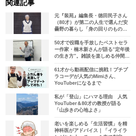
関連記事
元『装苑』編集長・徳田民子さん
（80才）が第二の人生で選んだ安
曇野の暮らし「身の回りのものを
整理したら“本当に好きなもの”が
はっきり見えた」
50才で役職を手放したベストセラ
ー作家・楠木新さんが語る“定年後
の生き方”。雑談を楽しめる仲間を
持つことが大切
61才から動画配信に挑戦！プチプ
ラコーデが人気のMimiさん、
YouTuberになるまで
私が「登山」にハマる理由 人気
YouTuber＆80才の教授が語る
「山歩きの心地よさ」
老いを楽しめる「生活習慣」を精
神科医がアドバイス｜「イライラ