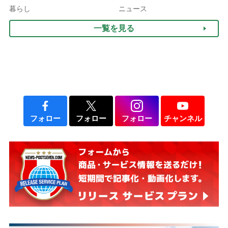
10年以上続くことも…3つ
3つの着こなし法則
暮らし
ニュース
のフェーズに分けて考えて
一覧を見る
みよう」【社会福祉士解
説】
フォロー
フォロー
フォロー
チャンネル