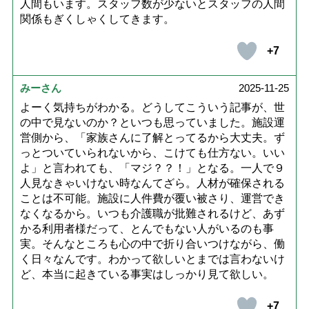
人間もいます。スタッフ数が少ないとスタッフの人間
関係もぎくしゃくしてきます。
+7
みーさん
2025-11-25
よーく気持ちがわかる。どうしてこういう記事が、世
の中で見ないのか？といつも思っていました。施設運
営側から、「家族さんに了解とってるから大丈夫。ず
っとついていられないから、こけても仕方ない。いい
よ」と言われても、「マジ？？！」となる。一人で９
人見なきゃいけない時なんてざら。人材が確保される
ことは不可能。施設に人件費が覆い被さり、運営でき
なくなるから。いつも介護職が批難されるけど、あず
かる利用者様だって、とんでもない人がいるのも事
実。そんなところも心の中で折り合いつけながら、働
く日々なんです。わかって欲しいとまでは言わないけ
ど、本当に起きている事実はしっかり見て欲しい。
+7