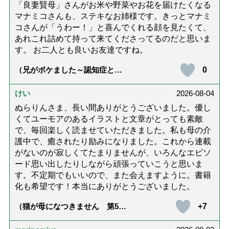
「良妻賢母」さんがお米や野菜やお花を届けたくなる
マナミコさんも、ステキなお姉様です。きっとマナミ
コさんが「うわー！」と喜んでくれる顔を見たくて、
あれこれ詰めて持って来てくださってるのだと思いま
す。 お二人とも良いお友達ですね。
0
（兄がボケました～認知症と介
護と老後と「第84回『特別送
達』が届きました」）
けい
2026-08-04
ぬらりんさま、長い間ありがとうございました。優し
くてユーモアのあるイラストと文章がとっても素敵
で、毎回楽しく読ませていただきました。私も母の介
護中で、癒されたり励みになりました。これから連載
がないのが寂しくてたまりませんが、いろんなエピソ
ード思い出したりしながら頑張っていこうと思いま
す。不定期でもいいので、また会えますように。書籍
化も希望です！本当にありがとうございました。
+7
（猫が母になつきません 第500
話「ありがとう」【最終話】）