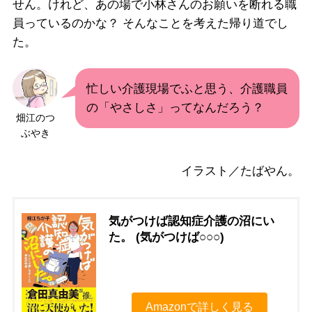
せん。けれど、あの場で小林さんのお願いを断れる職
員っているのかな？ そんなことを考えた帰り道でし
た。
忙しい介護現場でふと思う、介護職員
の「やさしさ」ってなんだろう？
畑江のつ
ぶやき
イラスト／たばやん。
気がつけば認知症介護の沼にい
た。 (気がつけば○○○)
Amazonで詳しく見る