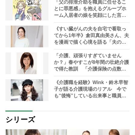
「父の排泄介助を職員に任せるこ
とに罪悪感」を抱えるグループホ
ーム入居者の娘を笑顔にした言葉
と行動｜現役介護職員で作家の畑
江ちか子さんが綴る奮闘記
《すい臓がんの夫を自宅で看取っ
てから1年半》倉田真由美さん、夫
を漫画で描く心境を語る「夫の声
が聴こえてくる気がして…どうし
ても泣けてきてしまう」
「介護、頑張りすぎていません
か？」春やすこが8年間の壮絶介護
で得た教訓 「介護保険の点数は
使い切れ」と語る理由や“一人で抱
え込み心身が壊れる前に知ってお
《介護職を経験》Wink・鈴木早智
きたいこと”
子が語る介護現場のリアル 今で
も“後悔”している出来事と職員の
待遇改善の必要性「想像以上に“過
酷”だとやめていく人が多かった」
シリーズ