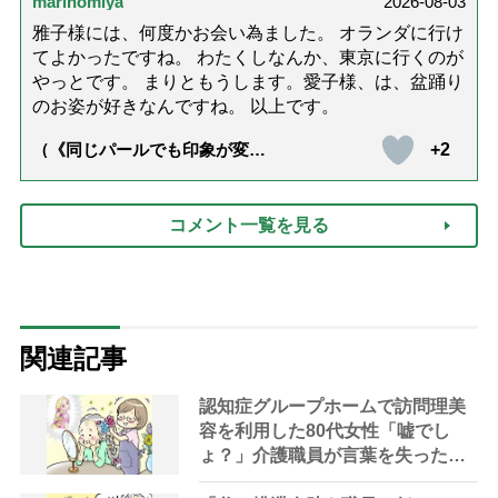
marinomiya
2026-08-03
雅子様には、何度かお会い為ました。 オランダに行け
てよかったですね。 わたくしなんか、東京に行くのが
やっとです。 まりともうします。愛子様、は、盆踊り
のお姿が好きなんですね。 以上です。
+2
（《同じパールでも印象が変
化》皇后雅子さまに学ぶ「大人
の夏ネックレス」上品＆涼しげ
に見せる4つの法則）
コメント一覧を見る
関連記事
認知症グループホームで訪問理美
容を利用した80代女性「嘘でし
ょ？」介護職員が言葉を失った衝
撃のヘアスタイル