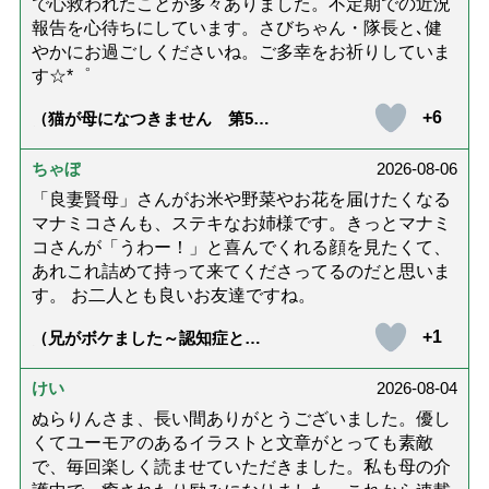
で心救われたことが多々ありました。不定期での近況
報告を心待ちにしています。さびちゃん・隊長と､健
やかにお過ごしくださいね。ご多幸をお祈りしていま
す☆*゜
+6
（猫が母になつきません 第500
話「ありがとう」【最終話】）
ちゃぼ
2026-08-06
「良妻賢母」さんがお米や野菜やお花を届けたくなる
マナミコさんも、ステキなお姉様です。きっとマナミ
コさんが「うわー！」と喜んでくれる顔を見たくて、
あれこれ詰めて持って来てくださってるのだと思いま
す。 お二人とも良いお友達ですね。
+1
（兄がボケました～認知症と介
護と老後と「第84回『特別送
達』が届きました」）
けい
2026-08-04
ぬらりんさま、長い間ありがとうございました。優し
くてユーモアのあるイラストと文章がとっても素敵
で、毎回楽しく読ませていただきました。私も母の介