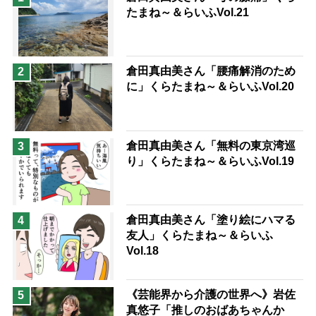
たまね～＆らいふVol.21
兄がボケました
便利なサービス
予防法
倉田真由美さん「腰痛解消のため
2
に」くらたまね～＆らいふVol.20
倉田真由美さん「無料の東京湾巡
3
り」くらたまね～＆らいふVol.19
倉田真由美さん「塗り絵にハマる
4
友人」くらたまね～＆らいふ
Vol.18
《芸能界から介護の世界へ》岩佐
5
真悠子「推しのおばあちゃんか