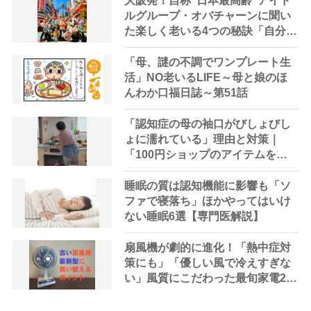
大阪発！自称“日本最高齢”アイド
ルグループ・オバチャーンに聞い
た楽しく老いる4つの秘訣「自分の
好きなことを楽しむ」
「母、謎の不調でワンプレート生
活」NO老いるLIFE～母と娘のほ
んわか口福日誌～第51話
「認知症の母の袖口がびしょびし
ょに濡れている」理由と対策｜
「100円ショップのアイテムを使
ってみたが残念な結果に」
睡眠の質は認知機能に影響も「ソ
ファで寝落ち」ほかやってはいけ
ない睡眠6選【専門医解説】
扇風機が劇的に進化！「熱中症対
策にも」「優しい風で冷えすぎな
い」風質にこだわった最旬家電2選
【家電ライターが解説】