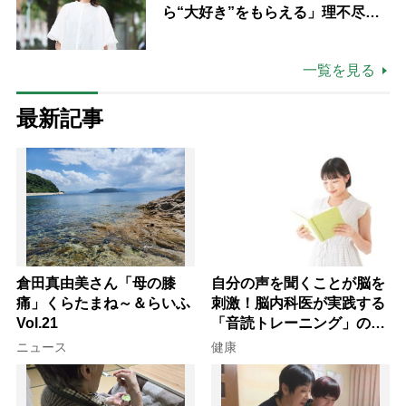
ら“大好き”をもらえる」理不尽さ
も吹き飛ぶ“やりがい”、介護の現
場は「愛おしい」
一覧を見る
最新記事
倉田真由美さん「母の膝
自分の声を聞くことが脳を
痛」くらたまね～＆らいふ
刺激！脳内科医が実践する
Vol.21
「音読トレーニング」の極
意
ニュース
健康