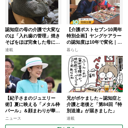
認知症の母の介護で大変な
【介護ポストセブン10周年
のは「入れ歯の管理」焼き
特別企画】ヤングケアラー
そばをほぼ完食した母に息
の認知度は10年で変化｜流
子が血の気が引いた理由
行語大賞にノミネート、法
連載
暮らし
律にも明記されたが果たし
て現在は？
【紀子さまのジュエリー
兄がボケました～認知症と
術】夏に映える「メタル枠
介護と老後と「第84回『特
パール」＆顔まわりが華や
別送達』が届きました」
ぐ「揺れる一粒」の使い分
ニュース
連載
け方