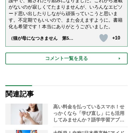
護中で、癒されたり励みになりました。これから連載
がないのが寂しくてたまりませんが、いろんなエピソ
ード思い出したりしながら頑張っていこうと思いま
す。不定期でもいいので、また会えますように。書籍
化も希望です！本当にありがとうございました。
+10
（猫が母になつきません 第500
話「ありがとう」【最終話】）
コメント一覧を見る
関連記事
高い料金を払っているスマホ！せ
っかくなら「学び直し」にも活用
してみませんか？語学学習アプリ
の探し方や活用方法を家事＆節約
アドバイザーがアドバイス