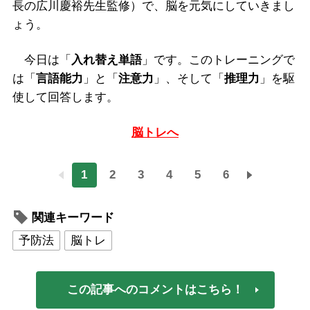
長の広川慶裕先生監修）で、脳を元気にしていきまし
ょう。
今日は「
入れ替え単語
」です。このトレーニングで
は「
言語能力
」と「
注意力
」、そして「
推理力
」を駆
使して回答します。
脳トレへ
1
2
3
4
5
6
関連キーワード
予防法
脳トレ
この記事へのコメントはこちら！