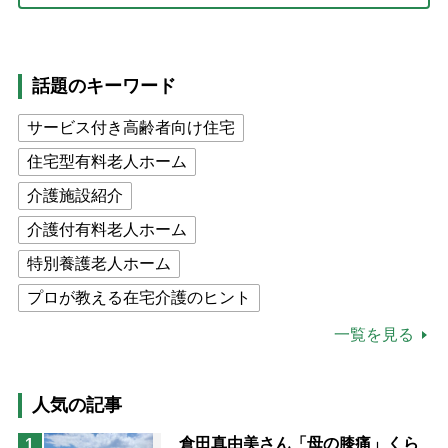
話題のキーワード
サービス付き高齢者向け住宅
住宅型有料老人ホーム
介護施設紹介
介護付有料老人ホーム
特別養護老人ホーム
プロが教える在宅介護のヒント
公的介護保険制度
介護食
一覧を見る
高木ブー
ケアマネジャー
猫が母になつきません
人気の記事
息子の遠距離介護サバイバル術
倉田真由美さん「母の膝痛」くら
1