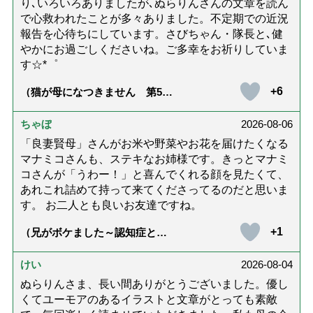
り､いろいろありましたが､ぬらりんさんの文章を読ん
で心救われたことが多々ありました。不定期での近況
報告を心待ちにしています。さびちゃん・隊長と､健
やかにお過ごしくださいね。ご多幸をお祈りしていま
す☆*゜
+6
（猫が母になつきません 第500
話「ありがとう」【最終話】）
ちゃぼ
2026-08-06
「良妻賢母」さんがお米や野菜やお花を届けたくなる
マナミコさんも、ステキなお姉様です。きっとマナミ
コさんが「うわー！」と喜んでくれる顔を見たくて、
あれこれ詰めて持って来てくださってるのだと思いま
す。 お二人とも良いお友達ですね。
+1
（兄がボケました～認知症と介
護と老後と「第84回『特別送
達』が届きました」）
けい
2026-08-04
ぬらりんさま、長い間ありがとうございました。優し
くてユーモアのあるイラストと文章がとっても素敵