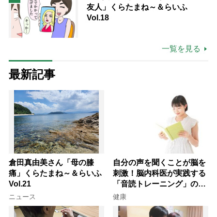
友人」くらたまね～＆らいふ
Vol.18
一覧を見る
最新記事
倉田真由美さん「母の膝
自分の声を聞くことが脳を
痛」くらたまね～＆らいふ
刺激！脳内科医が実践する
Vol.21
「音読トレーニング」の極
意
ニュース
健康