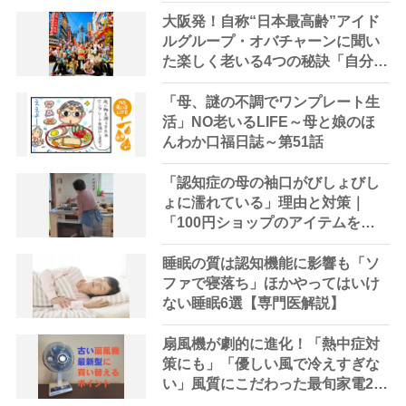
の探し方や活用方法を家事＆節約
アドバイザーがアドバイス
大阪発！自称“日本最高齢”アイド
ルグループ・オバチャーンに聞い
た楽しく老いる4つの秘訣「自分の
好きなことを楽しむ」
「母、謎の不調でワンプレート生
活」NO老いるLIFE～母と娘のほ
んわか口福日誌～第51話
「認知症の母の袖口がびしょびし
ょに濡れている」理由と対策｜
「100円ショップのアイテムを使
ってみたが残念な結果に」
睡眠の質は認知機能に影響も「ソ
ファで寝落ち」ほかやってはいけ
ない睡眠6選【専門医解説】
扇風機が劇的に進化！「熱中症対
策にも」「優しい風で冷えすぎな
い」風質にこだわった最旬家電2選
【家電ライターが解説】