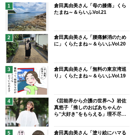
息子の遠距離介護サバイバル術
倉田真由美さん「母の膝痛」くら
1
たまね～＆らいふVol.21
兄がボケました
便利なサービス
予防法
倉田真由美さん「腰痛解消のため
2
に」くらたまね～＆らいふVol.20
倉田真由美さん「無料の東京湾巡
3
り」くらたまね～＆らいふVol.19
《芸能界から介護の世界へ》岩佐
4
真悠子「推しのおばあちゃんか
ら“大好き”をもらえる」理不尽さ
も吹き飛ぶ“やりがい”、介護の現
場は「愛おしい」
倉田真由美さん「塗り絵にハマる
5