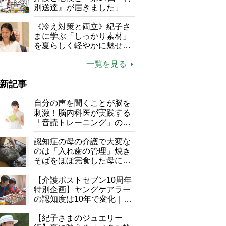
別送達』が届きました」
《冷え対策と両立》紀子さ
まに学ぶ「しっかり素材」
を夏らしく軽やかに魅せる
3つの着こなし法則
一覧を見る
新記事
自分の声を聞くことが脳を
刺激！脳内科医が実践する
「音読トレーニング」の極
意
認知症の母の介護で大変な
のは「入れ歯の管理」焼き
そばをほぼ完食した母に息
子が血の気が引いた理由
【介護ポストセブン10周年
特別企画】ヤングケアラー
の認知度は10年で変化｜流
行語大賞にノミネート、法
律にも明記されたが果たし
【紀子さまのジュエリー