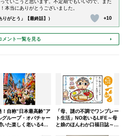
っていこうと思います。不定期でもいいので、また
！本当にありがとうございました。
+10
「ありがとう」【最終話】）
コメント一覧を見る
発！自称“日本最高齢”ア
「母、謎の不調でワンプレー
ルグループ・オバチャー
ト生活」NO老いるLIFE～母
聞いた楽しく老いる4つ
と娘のほんわか口福日誌～第
訣「自分の好きなことを
51話