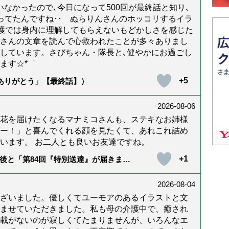
なかったので､今日になって500回が最終話と知り､
年経ってたんですね･･ ぬらりんさんのホッコリするイラ
護では身内に理解してもらえないもどかしさを感じた
んさんの文章を読んで心救われたことが多々ありまし
しています。さびちゃん・隊長と､健やかにお過ごし
ます☆*゜
+5
「ありがとう」【最終話】）
2026-08-06
花を届けたくなるマナミコさんも、ステキなお姉様
ー！」と喜んでくれる顔を見たくて、あれこれ詰め
います。 お二人とも良いお友達ですね。
+1
後と「第84回『特別送達』が届きまし
2026-08-04
ざいました。優しくてユーモアのあるイラストと文
ませていただきました。私も母の介護中で、癒され
載がないのが寂しくてたまりませんが、いろんなエ