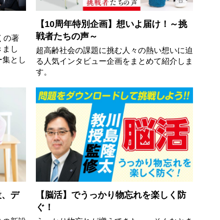
【10周年特別企画】想いよ届け！～挑
戦者たちの声～
くの著
きまし
超高齢社会の課題に挑む人々の熱い想いに迫
ー集とし
る人気インタビュー企画をまとめて紹介しま
す。
設、デ
【脳活】でうっかり物忘れを楽しく防
ぐ！