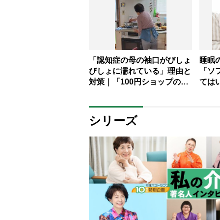
や活用方法を家事＆節約アド
楽し
バイザーがアドバイス
「認知症の母の袖口がびしょ
睡眠
びしょに濡れている」理由と
「ソ
対策｜「100円ショップのア
ては
イテムを使ってみたが残念な
医解
結果に」
シリーズ