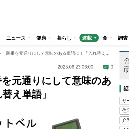
ニュース
健康
暮らし
連載
食
調査
週刊脳トレ｜順番を元通りにして意味のある単語に！「入れ替え単語」
2025.06.23 06:00
0
番を元通りにして意味のあ
話
れ替え単語」
サ
住
介