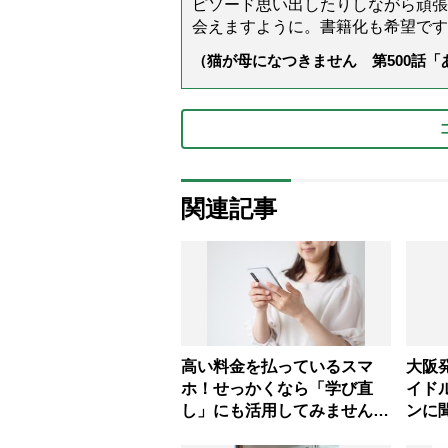
ピソード思い出したりしながら頑張
会えますように。書籍化も希望です
（猫が母になつきません 第500話
関連記事
高い料金を払っているスマ
大阪
ホ！せっかくなら「学び直
イド
し」にも活用してみません
ンに
か？語学学習アプリの探し方
の秘