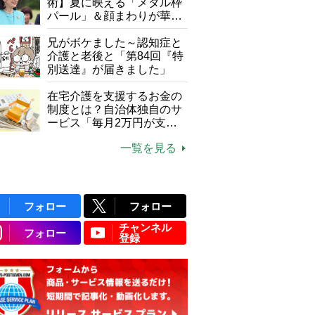
て現在は？
術】夏に映える「メタル枠
パール」＆顔まわりが華や
ぐ「揺れる一粒」の使い分
け方
兄がボケました～認知症と
介護と老後と「第84回『特
別送達』が届きました」
在宅介護を支援するお金の
制度とは？自治体独自のサ
ービス「毎月2万円が支給
される」ケースも【FP解
一覧を見る
説】
フォロー
フォロー
チャンネル
フォロー
登録