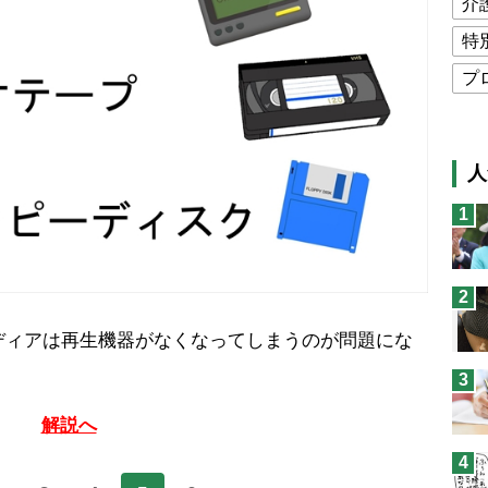
介
特
プ
公
高
人
猫
1
息
兄
2
予
ィアは再生機器がなくなってしまうのが問題にな
3
解説へ
4