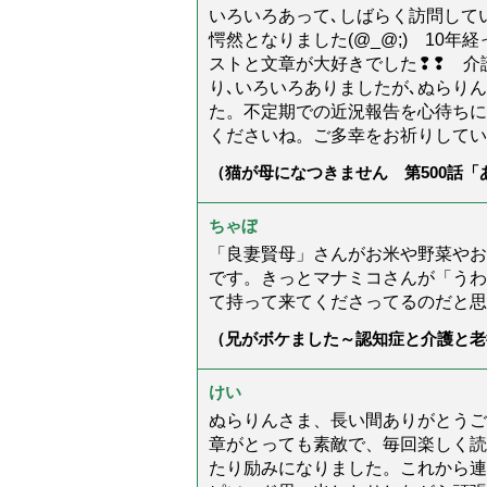
いろいろあって､しばらく訪問してい
愕然となりました(@_@;) 10
ストと文章が大好きでした❢❢ 介
り､いろいろありましたが､ぬらり
た。不定期での近況報告を心待ちに
くださいね。ご多幸をお祈りしてい
（猫が母になつきません 第500話
ちゃぼ
「良妻賢母」さんがお米や野菜やお
です。きっとマナミコさんが「うわ
て持って来てくださってるのだと思
（兄がボケました～認知症と介護と老
た」）
けい
ぬらりんさま、長い間ありがとうご
章がとっても素敵で、毎回楽しく読
たり励みになりました。これから連