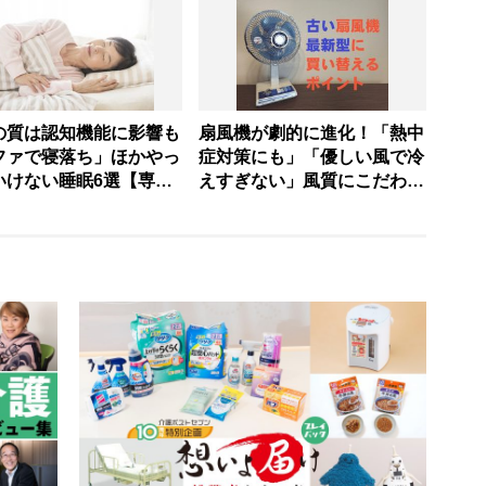
む」
の質は認知機能に影響も
扇風機が劇的に進化！「熱中
ファで寝落ち」ほかやっ
症対策にも」「優しい風で冷
いけない睡眠6選【専門
えすぎない」風質にこだわっ
説】
た最旬家電2選【家電ライタ
ーが解説】