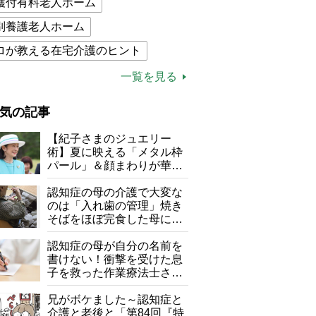
護付有料老人ホーム
別養護老人ホーム
ロが教える在宅介護のヒント
的介護保険制度
介護食
一覧を見る
木ブー
ケアマネジャー
気の記事
が母になつきません
【紀子さまのジュエリー
子の遠距離介護サバイバル術
術】夏に映える「メタル枠
パール」＆顔まわりが華や
がボケました
便利なサービス
ぐ「揺れる一粒」の使い分
け方
認知症の母の介護で大変な
防法
のは「入れ歯の管理」焼き
そばをほぼ完食した母に息
子が血の気が引いた理由
認知症の母が自分の名前を
書けない！衝撃を受けた息
子を救った作業療法士さん
の言葉
兄がボケました～認知症と
介護と老後と「第84回『特