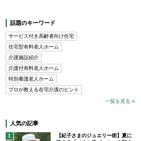
話題のキーワード
サービス付き高齢者向け住宅
住宅型有料老人ホーム
介護施設紹介
介護付有料老人ホーム
特別養護老人ホーム
プロが教える在宅介護のヒント
公的介護保険制度
介護食
一覧を見る
高木ブー
ケアマネジャー
猫が母になつきません
人気の記事
息子の遠距離介護サバイバル術
【紀子さまのジュエリー術】夏に
1