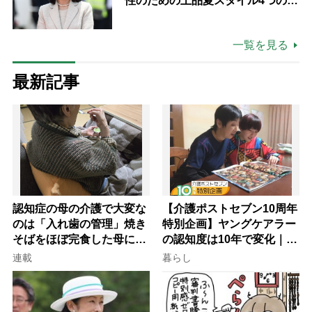
性のための上品夏スタイル4つのコ
ツ
一覧を見る
最新記事
認知症の母の介護で大変な
【介護ポストセブン10周年
のは「入れ歯の管理」焼き
特別企画】ヤングケアラー
そばをほぼ完食した母に息
の認知度は10年で変化｜流
子が血の気が引いた理由
行語大賞にノミネート、法
連載
暮らし
律にも明記されたが果たし
て現在は？