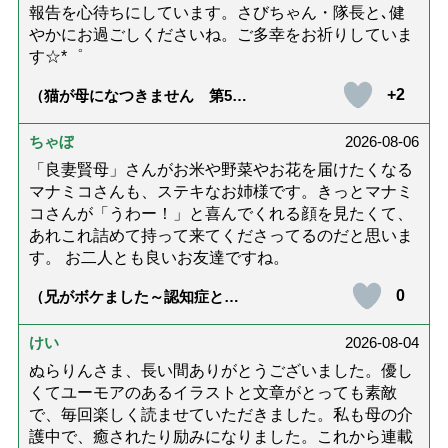
報告を心待ちにしています。さびちゃん・隊長と､健
やかにお過ごしくださいね。ご多幸をお祈りしていま
す☆*゜
+2
（猫が母になつきません 第500
話「ありがとう」【最終話】）
ちゃぼ
2026-08-06
「良妻賢母」さんがお米や野菜やお花を届けたくなる
マナミコさんも、ステキなお姉様です。きっとマナミ
コさんが「うわー！」と喜んでくれる顔を見たくて、
あれこれ詰めて持って来てくださってるのだと思いま
す。 お二人とも良いお友達ですね。
0
（兄がボケました～認知症と介
護と老後と「第84回『特別送
達』が届きました」）
けい
2026-08-04
ぬらりんさま、長い間ありがとうございました。優し
くてユーモアのあるイラストと文章がとっても素敵
で、毎回楽しく読ませていただきました。私も母の介
護中で、癒されたり励みになりました。これから連載