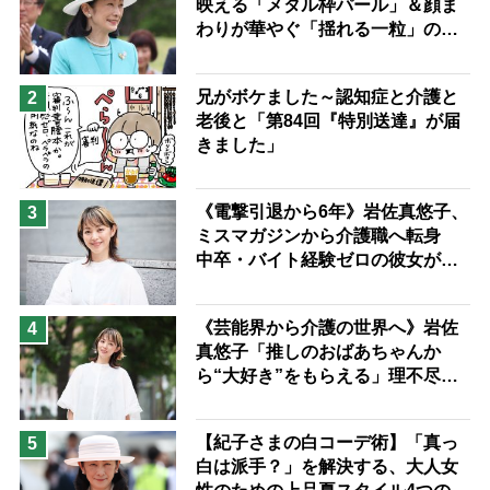
映える「メタル枠パール」＆顔ま
兄がボケました
便利なサービス
わりが華やぐ「揺れる一粒」の使
予防法
い分け方
兄がボケました～認知症と介護と
2
老後と「第84回『特別送達』が届
きました」
《電撃引退から6年》岩佐真悠子、
3
ミスマガジンから介護職へ転身
中卒・バイト経験ゼロの彼女が見
つけた“居場所”「社会の役に立ち
ながら自分らしくいられる」
《芸能界から介護の世界へ》岩佐
4
真悠子「推しのおばあちゃんか
ら“大好き”をもらえる」理不尽さ
も吹き飛ぶ“やりがい”、介護の現
場は「愛おしい」
【紀子さまの白コーデ術】「真っ
5
白は派手？」を解決する、大人女