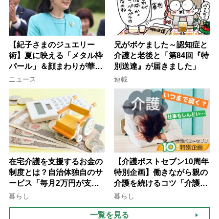
【紀子さまのジュエリー
兄がボケました～認知症と
術】夏に映える「メタル枠
介護と老後と「第84回『特
パール」＆顔まわりが華や
別送達』が届きました」
ぐ「揺れる一粒」の使い分
ニュース
連載
け方
在宅介護を支援するお金の
【介護ポストセブン10周年
制度とは？自治体独自のサ
特別企画】働きながら親の
ービス「毎月2万円が支給
介護を続けるコツ「介護は
される」ケースも【FP解
10年以上続くことも…3つ
暮らし
暮らし
説】
のフェーズに分けて考えて
一覧を見る
みよう」【社会福祉士解