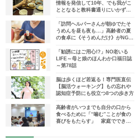
情報を発信して10年、でも我がこ
ととなると教科書通りにいかずに
ため息「感情と理性の狭間で右往
左往する現実」
「訪問ヘルパーさんが朝ゆでたそ
うめんを昼も夜も…」高齢者の夏
の食卓に《そうめんだけ》がNGな
理由とは？【管理栄養士が解説】
「勧誘にはご用心!?」NO老いる
LIFE～母と娘のほんわか口福日誌
～第78話
脳は歩くほど若返る！専門医直伝
【脳活ウォーキング】もの忘れや
認知症予防にも役立つ8つの歩き方
高齢者がいつまでも自分の口から
食べるために「“噛む”ことが食の
喜びをもたらす」 家庭でできる
持続可能な食支援を専門家が指南