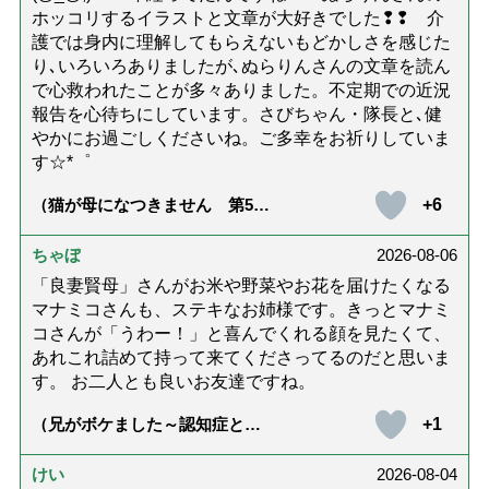
ホッコリするイラストと文章が大好きでした❢❢ 介
護では身内に理解してもらえないもどかしさを感じた
り､いろいろありましたが､ぬらりんさんの文章を読ん
で心救われたことが多々ありました。不定期での近況
報告を心待ちにしています。さびちゃん・隊長と､健
やかにお過ごしくださいね。ご多幸をお祈りしていま
す☆*゜
+6
（猫が母になつきません 第500
話「ありがとう」【最終話】）
ちゃぼ
2026-08-06
「良妻賢母」さんがお米や野菜やお花を届けたくなる
マナミコさんも、ステキなお姉様です。きっとマナミ
コさんが「うわー！」と喜んでくれる顔を見たくて、
あれこれ詰めて持って来てくださってるのだと思いま
す。 お二人とも良いお友達ですね。
+1
（兄がボケました～認知症と介
護と老後と「第84回『特別送
達』が届きました」）
けい
2026-08-04