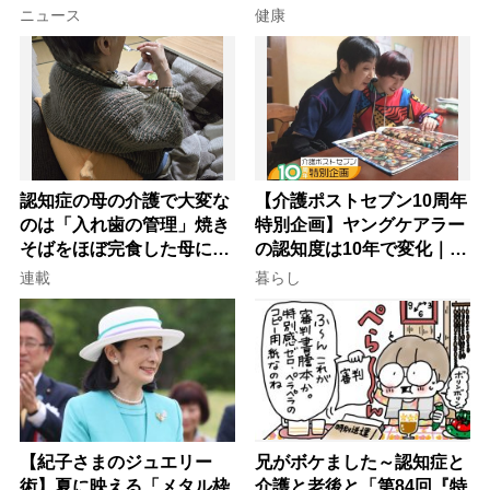
意
ニュース
健康
認知症の母の介護で大変な
【介護ポストセブン10周年
のは「入れ歯の管理」焼き
特別企画】ヤングケアラー
そばをほぼ完食した母に息
の認知度は10年で変化｜流
子が血の気が引いた理由
行語大賞にノミネート、法
連載
暮らし
律にも明記されたが果たし
て現在は？
【紀子さまのジュエリー
兄がボケました～認知症と
術】夏に映える「メタル枠
介護と老後と「第84回『特