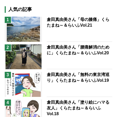
猫が母になつきません
人気の記事
息子の遠距離介護サバイバル術
倉田真由美さん「母の膝痛」くら
1
たまね～＆らいふVol.21
兄がボケました
便利なサービス
予防法
倉田真由美さん「腰痛解消のため
2
に」くらたまね～＆らいふVol.20
倉田真由美さん「無料の東京湾巡
3
り」くらたまね～＆らいふVol.19
倉田真由美さん「塗り絵にハマる
4
友人」くらたまね～＆らいふ
Vol.18