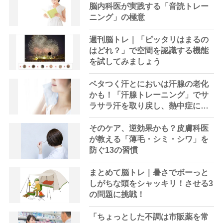
脳内科医が実践する「音読トレー
ニング」の極意
週刊脳トレ｜「ピッタリはまるの
はどれ？」で空間を認識する機能
を試してみましょう
ベタつく汗とにおいは汗腺の老化
かも！「汗腺トレーニング」でサ
ラサラ汗を取り戻し、熱中症に負
けない体へ
そのケア、逆効果かも？皮膚科医
が教える「薄毛・シミ・シワ」を
防ぐ13の習慣
まとめて脳トレ｜暑さでボーっと
しがちな頭をシャッキリ！させる3
の問題に挑戦！
「ちょっとした不調は市販薬を常