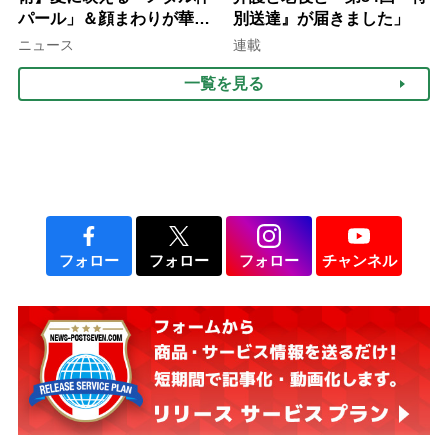
パール」＆顔まわりが華や
別送達』が届きました」
ぐ「揺れる一粒」の使い分
ニュース
連載
け方
一覧を見る
フォロー
フォロー
フォロー
チャンネル