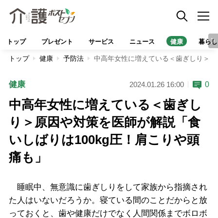
トップ
プレゼント
サービス
ニュース
健康
暮らし
トップ
健康
予防法
中高年女性に増えている＜歯ぎしり＞原因
健康
0
2024.01.26 16:00
中高年女性に増えている＜歯ぎし
り＞原因や対策を医師が解説「食
いしばりは100kg圧！肩こりや頭
痛も」
睡眠中、無意識に歯ぎしりをして家族から指摘され
た人はいないだろうか。寝ている間のことだからと放
っておくと、歯や健康だけでなく人間関係までボロボ