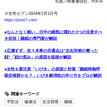
写真／時事通信社、PIXTA
※女性セブン2024年2月1日号
https://josei7.com/
●なんとなく眠い…日中の眠気に隠れた3つの注意すべ
き症状｜睡眠の専門家が解説
●広瀬すず、佐々木希の共通点は”左右対称の整った
顔”「顔の歪み」の原因を医師が解説
●女性も要注意「いびき」の原因と対策「睡眠時無呼
吸症候群かも？」いびき解消枕の作り方をプロが解説
関連キーワード
予防法
健康法
生活習慣
睡眠