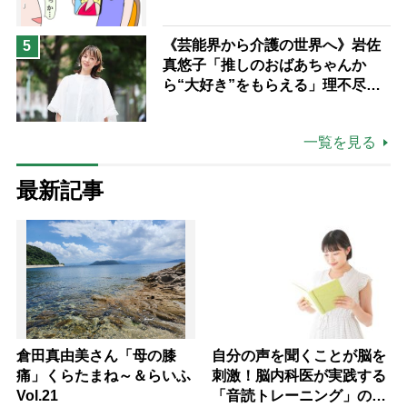
《芸能界から介護の世界へ》岩佐
5
真悠子「推しのおばあちゃんか
ら“大好き”をもらえる」理不尽さ
も吹き飛ぶ“やりがい”、介護の現
場は「愛おしい」
一覧を見る
最新記事
倉田真由美さん「母の膝
自分の声を聞くことが脳を
痛」くらたまね～＆らいふ
刺激！脳内科医が実践する
Vol.21
「音読トレーニング」の極