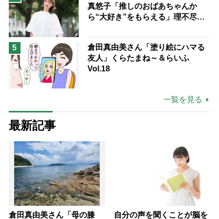
真悠子「推しのおばあちゃんか
ら“大好き”をもらえる」理不尽さ
も吹き飛ぶ“やりがい”、介護の現
場は「愛おしい」
倉田真由美さん「塗り絵にハマる
5
友人」くらたまね～＆らいふ
Vol.18
一覧を見る
最新記事
倉田真由美さん「母の膝
自分の声を聞くことが脳を