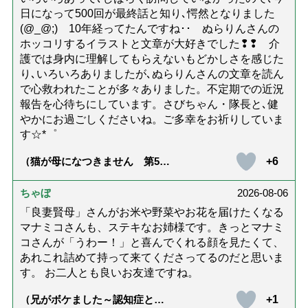
日になって500回が最終話と知り､愕然となりました
(@_@;) 10年経ってたんですね･･ ぬらりんさんの
ホッコリするイラストと文章が大好きでした❢❢ 介
護では身内に理解してもらえないもどかしさを感じた
り､いろいろありましたが､ぬらりんさんの文章を読ん
で心救われたことが多々ありました。不定期での近況
報告を心待ちにしています。さびちゃん・隊長と､健
やかにお過ごしくださいね。ご多幸をお祈りしていま
す☆*゜
+6
（猫が母になつきません 第500
話「ありがとう」【最終話】）
ちゃぼ
2026-08-06
「良妻賢母」さんがお米や野菜やお花を届けたくなる
マナミコさんも、ステキなお姉様です。きっとマナミ
コさんが「うわー！」と喜んでくれる顔を見たくて、
あれこれ詰めて持って来てくださってるのだと思いま
す。 お二人とも良いお友達ですね。
+1
（兄がボケました～認知症と介