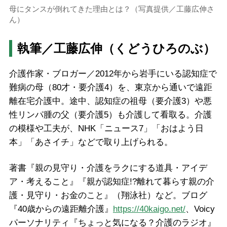
母にタンスが倒れてきた理由とは？（写真提供／工藤広伸さ
ん）
執筆／工藤広伸（くどうひろのぶ）
介護作家・ブロガー／2012年から岩手にいる認知症で
難病の母（80才・要介護4）を、東京から通いで遠距
離在宅介護中。途中、認知症の祖母（要介護3）や悪
性リンパ腫の父（要介護5）も介護して看取る。介護
の模様や工夫が、NHK「ニュース7」「おはよう日
本」「あさイチ」などで取り上げられる。
著書『親の見守り・介護をラクにする道具・アイデ
ア・考えること』『親が認知症!?離れて暮らす親の介
護・見守り・お金のこと』（翔泳社）など。ブログ
『40歳からの遠距離介護』
https://40kaigo.net/
、Voicy
パーソナリティ『ちょっと気になる？介護のラジオ』