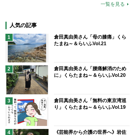
公的介護保険制度
介護食
一覧を見る
高木ブー
ケアマネジャー
猫が母になつきません
人気の記事
息子の遠距離介護サバイバル術
倉田真由美さん「母の膝痛」くら
1
たまね～＆らいふVol.21
兄がボケました
便利なサービス
予防法
倉田真由美さん「腰痛解消のため
2
に」くらたまね～＆らいふVol.20
倉田真由美さん「無料の東京湾巡
3
り」くらたまね～＆らいふVol.19
《芸能界から介護の世界へ》岩佐
4