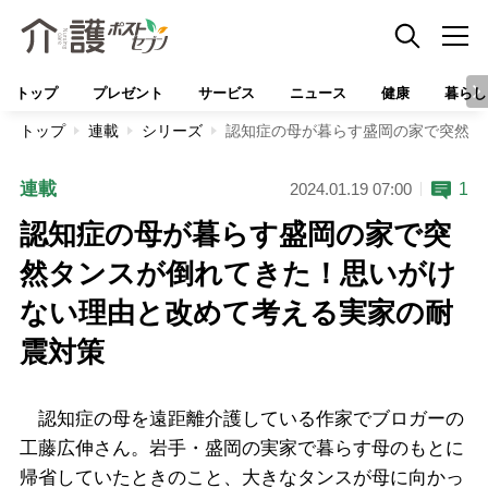
トップ
プレゼント
サービス
ニュース
健康
暮らし
トップ
連載
シリーズ
認知症の母が暮らす盛岡の家で突然タ
連載
1
2024.01.19 07:00
認知症の母が暮らす盛岡の家で突
然タンスが倒れてきた！思いがけ
ない理由と改めて考える実家の耐
震対策
認知症の母を遠距離介護している作家でブロガーの
工藤広伸さん。岩手・盛岡の実家で暮らす母のもとに
帰省していたときのこと、大きなタンスが母に向かっ