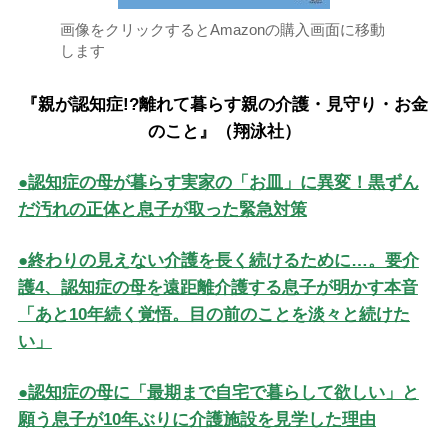
画像をクリックするとAmazonの購入画面に移動
します
『親が認知症!?離れて暮らす親の介護・見守り・お金
のこと』（翔泳社）
●認知症の母が暮らす実家の「お皿」に異変！黒ずん
だ汚れの正体と息子が取った緊急対策
●終わりの見えない介護を長く続けるために…。要介
護4、認知症の母を遠距離介護する息子が明かす本音
「あと10年続く覚悟。目の前のことを淡々と続けた
い」
●認知症の母に「最期まで自宅で暮らして欲しい」と
願う息子が10年ぶりに介護施設を見学した理由