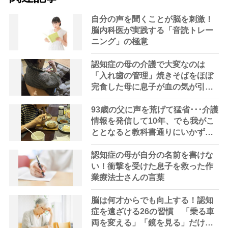
自分の声を聞くことが脳を刺激！
脳内科医が実践する「音読トレー
ニング」の極意
認知症の母の介護で大変なのは
「入れ歯の管理」焼きそばをほぼ
完食した母に息子が血の気が引い
た理由
93歳の父に声を荒げて猛省･･･介護
情報を発信して10年、でも我がこ
ととなると教科書通りにいかずに
ため息「感情と理性の狭間で右往
左往する現実」
認知症の母が自分の名前を書けな
い！衝撃を受けた息子を救った作
業療法士さんの言葉
脳は何才からでも向上する！認知
症を遠ざける26の習慣 「乗る車
両を変える」「鏡を見る」だけで