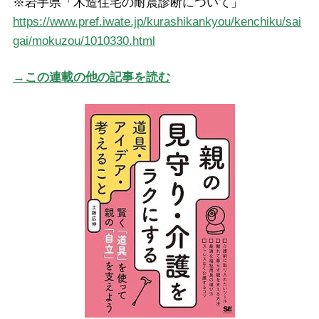
※岩手県「木造住宅の耐震診断について」
https://www.pref.iwate.jp/kurashikankyou/kenchiku/sai
gai/mokuzou/1010330.html
→この連載の他の記事を読む